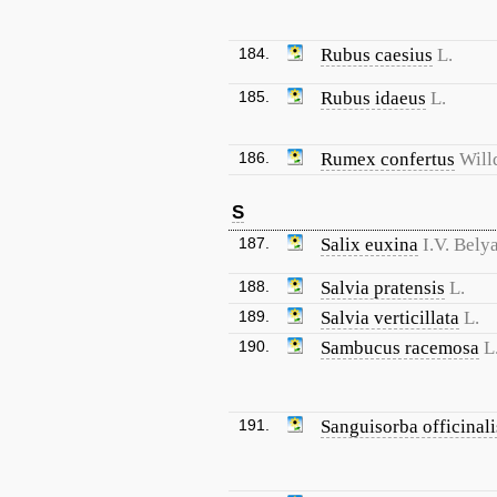
184.
Rubus caesius
L.
185.
Rubus idaeus
L.
186.
Rumex confertus
Will
S
187.
Salix euxina
I.V. Bely
188.
Salvia pratensis
L.
189.
Salvia verticillata
L.
190.
Sambucus racemosa
L
191.
Sanguisorba officinali