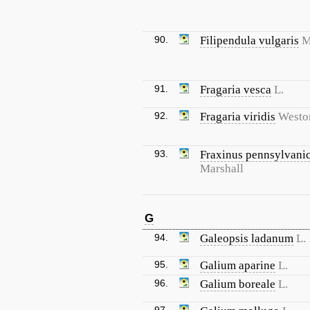
90.
Filipendula vulgaris
M
91.
Fragaria vesca
L.
92.
Fragaria viridis
Westo
93.
Fraxinus pennsylvani
Marshall
G
94.
Galeopsis ladanum
L.
95.
Galium aparine
L.
96.
Galium boreale
L.