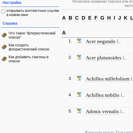
Латинское название таксона или ег
Настройка
часть
открывать контекстные ссылки
в новом окне
A
B
C
D
E
F
G
H
I
J
K
Справка
A
Что такое "флористический
список"
1.
Acer negundo
L.
Как создать
флористический список
Как добавить таксоны в
2.
Acer platanoides
L.
список
3.
Achillea millefolium
L
4.
Achillea nobilis
L.
5.
Adonis vernalis
L.
Красная книга Тульско