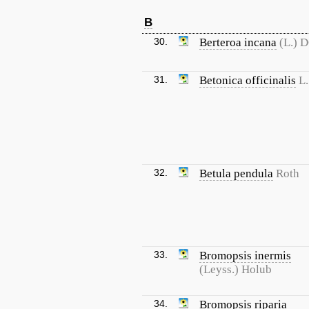
B
30.
Berteroa incana
(L.) D
31.
Betonica officinalis
L.
32.
Betula pendula
Roth
33.
Bromopsis inermis
(Leyss.) Holub
34.
Bromopsis riparia