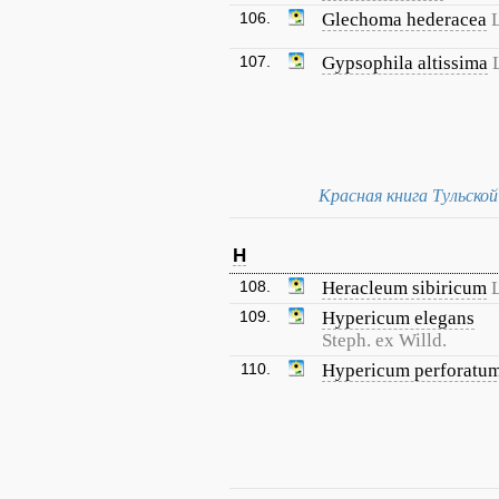
106.
Glechoma hederacea
L
107.
Gypsophila altissima
Красная книга Тульско
H
108.
Heracleum sibiricum
L
109.
Hypericum elegans
Steph. ex Willd.
110.
Hypericum perforatu