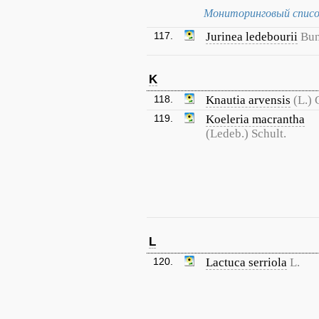
Мониторинговый списо
117.
Jurinea ledebourii
Bu
K
118.
Knautia arvensis
(L.) 
119.
Koeleria macrantha
(Ledeb.) Schult.
L
120.
Lactuca serriola
L.