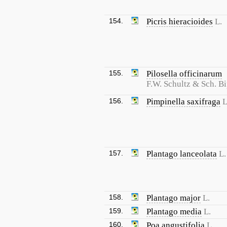
154.
Picris hieracioides
L.
155.
Pilosella officinarum
F.W. Schultz & Sch. Bi
156.
Pimpinella saxifraga
L
157.
Plantago lanceolata
L.
158.
Plantago major
L.
159.
Plantago media
L.
160.
Poa angustifolia
L.