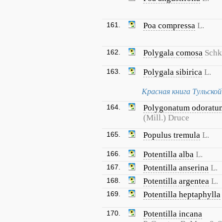
161.
Poa compressa
L.
162.
Polygala comosa
Schk
163.
Polygala sibirica
L.
Красная книга Тульско
164.
Polygonatum odoratu
(Mill.) Druce
165.
Populus tremula
L.
166.
Potentilla alba
L.
167.
Potentilla anserina
L.
168.
Potentilla argentea
L.
169.
Potentilla heptaphylla
170.
Potentilla incana