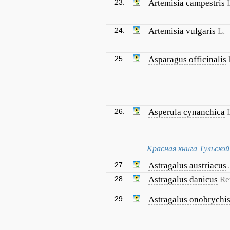
23.
Artemisia campestris
24.
Artemisia vulgaris
L.
25.
Asparagus officinalis
26.
Asperula cynanchica
Красная книга Тульско
27.
Astragalus austriacus
28.
Astragalus danicus
Re
29.
Astragalus onobrychi