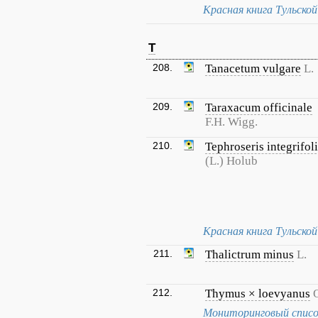
Красная книга Тульско
T
208.
Tanacetum vulgare
L.
209.
Taraxacum officinale
F.H. Wigg.
210.
Tephroseris integrifol
(L.) Holub
Красная книга Тульско
211.
Thalictrum minus
L.
212.
Thymus × loevyanus
Мониторинговый списо