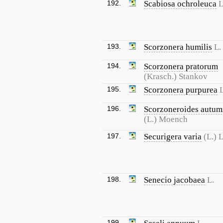
192.
Scabiosa ochroleuca
L
193.
Scorzonera humilis
L.
194.
Scorzonera pratorum
(Krasch.) Stankov
195.
Scorzonera purpurea
L
196.
Scorzoneroides autum
(L.) Moench
197.
Securigera varia
(L.) 
198.
Senecio jacobaea
L.
199.