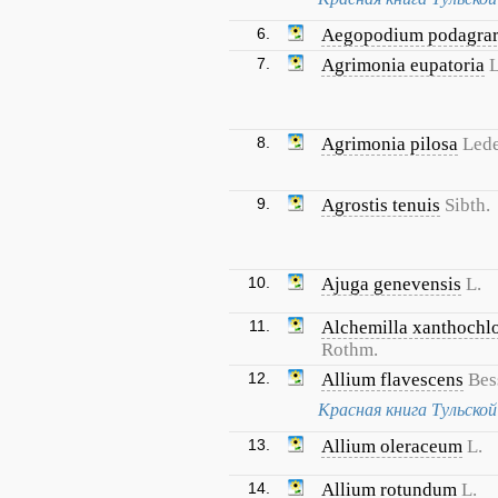
6.
Aegopodium podagrar
7.
Agrimonia eupatoria
L
8.
Agrimonia pilosa
Lede
9.
Agrostis tenuis
Sibth.
10.
Ajuga genevensis
L.
11.
Alchemilla xanthochl
Rothm.
12.
Allium flavescens
Bes
Красная книга Тульско
13.
Allium oleraceum
L.
14.
Allium rotundum
L.