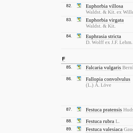
82.
Euphorbia villosa
Waldst. & Kit. ex Will
83.
Euphorbia virgata
Waldst. & Kit.
84.
Euphrasia stricta
D. Wolff ex J.F. Lehm.
F
85.
Falcaria vulgaris
Bern
86.
Fallopia convolvulus
(L.) Á. Löve
87.
Festuca pratensis
Huds
88.
Festuca rubra
L.
89.
Festuca valesiaca
Gau