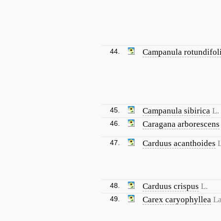
44.
Campanula rotundifol
45.
Campanula sibirica
L.
46.
Caragana arborescens
47.
Carduus acanthoides
L
48.
Carduus crispus
L.
49.
Carex caryophyllea
La