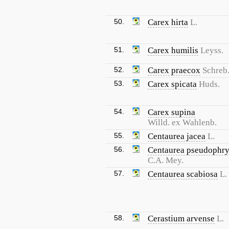
50.
Carex hirta
L.
51.
Carex humilis
Leyss.
52.
Carex praecox
Schreb
53.
Carex spicata
Huds.
54.
Carex supina
Willd. ex Wahlenb.
55.
Centaurea jacea
L.
56.
Centaurea pseudophry
C.A. Mey.
57.
Centaurea scabiosa
L.
58.
Cerastium arvense
L.