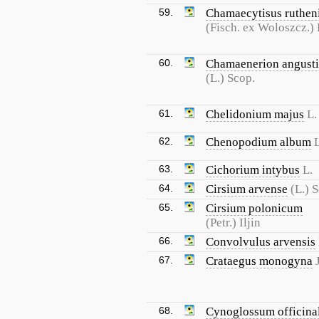
59.
Chamaecytisus ruthen
(Fisch. ex Woloszcz.) 
60.
Chamaenerion angusti
(L.) Scop.
61.
Chelidonium majus
L.
62.
Chenopodium album
L
63.
Cichorium intybus
L.
64.
Cirsium arvense
(L.) 
65.
Cirsium polonicum
(Petr.) Iljin
66.
Convolvulus arvensis
67.
Crataegus monogyna
68.
Cynoglossum officina