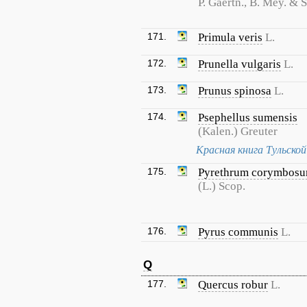
P. Gaertn., B. Mey. & 
171.
Primula veris
L.
172.
Prunella vulgaris
L.
173.
Prunus spinosa
L.
174.
Psephellus sumensis
(Kalen.) Greuter
Красная книга Тульско
175.
Pyrethrum corymbos
(L.) Scop.
176.
Pyrus communis
L.
Q
177.
Quercus robur
L.