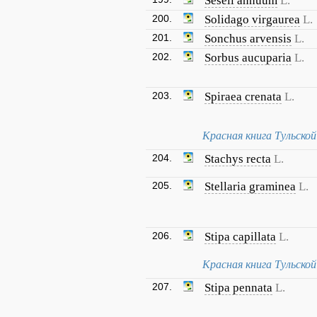
Seseli annuum
L.
200.
Solidago virgaurea
L.
201.
Sonchus arvensis
L.
202.
Sorbus aucuparia
L.
203.
Spiraea crenata
L.
Красная книга Тульско
204.
Stachys recta
L.
205.
Stellaria graminea
L.
206.
Stipa capillata
L.
Красная книга Тульско
207.
Stipa pennata
L.