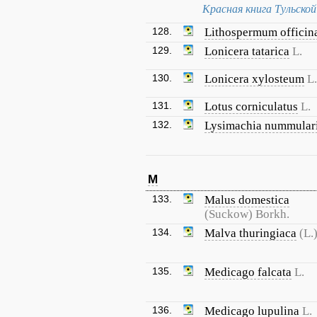
Красная книга Тульско
128.
Lithospermum officin
129.
Lonicera tatarica
L.
130.
Lonicera xylosteum
L.
131.
Lotus corniculatus
L.
132.
Lysimachia nummular
M
133.
Malus domestica
(Suckow) Borkh.
134.
Malva thuringiaca
(L.
135.
Medicago falcata
L.
136.
Medicago lupulina
L.