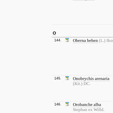
O
144.
Oberna behen
(L.) Iko
145.
Onobrychis arenaria
(Kit.) DC.
146.
Orobanche alba
Stephan ex Willd.