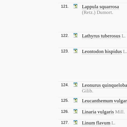
121.
Lappula squarrosa
(Retz.) Dumort.
122.
Lathyrus tuberosus
L.
123.
Leontodon hispidus
L.
124.
Leonurus quinqueloba
Gilib.
125.
Leucanthemum vulgar
126.
Linaria vulgaris
Mill.
127.
Linum flavum
L.