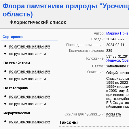
Флора памятника природы "Урочище
область)
Флористический список
Автор:
Марина Прив
Сортировка
Создан:
2024-02-27
Последнее изменение:
2024-03-11
по латинским названиям
Количество таксонов:
239
по русским названиям
53° 33′ 31.28″
Положение:
Яндекса
,
Ope
По семействам
Статус:
заполнение с
по латинским названиям
Описание:
Общий список
Список соста
по русским названиям
1999 по 2023
1999+ (перви
По категориям
в 2003 году 
при инвентар
по латинским названиям
подтверждённ
Е.В.Солдатов
по русским названиям
обследовании
Иерархическая
Ссылки для публикаций:
показать
по латинским названиям
Таксоны