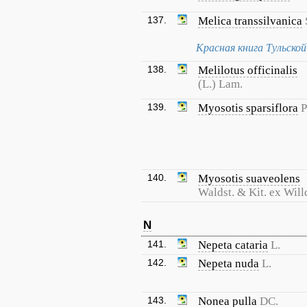
137.
Melica transsilvanica
Красная книга Тульско
138.
Melilotus officinalis
(L.) Lam.
139.
Myosotis sparsiflora
P
140.
Myosotis suaveolens
Waldst. & Kit. ex Will
N
141.
Nepeta cataria
L.
142.
Nepeta nuda
L.
143.
Nonea pulla
DC.