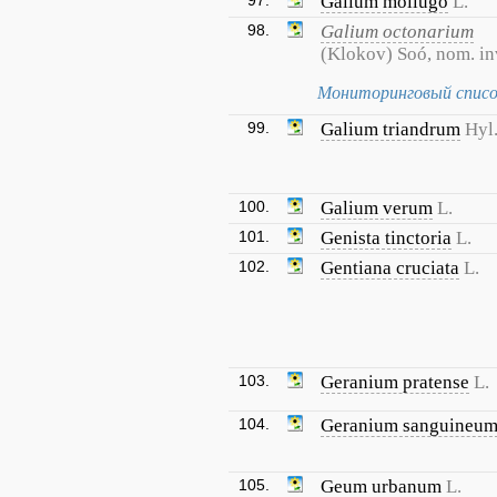
97.
Galium mollugo
L.
98.
Galium octonarium
(Klokov) Soó, nom. in
Мониторинговый списо
99.
Galium triandrum
Hyl
100.
Galium verum
L.
101.
Genista tinctoria
L.
102.
Gentiana cruciata
L.
103.
Geranium pratense
L.
104.
Geranium sanguineu
105.
Geum urbanum
L.