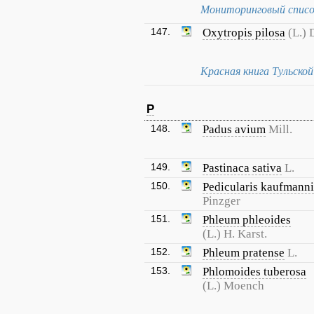
Мониторинговый списо
147.
Oxytropis pilosa
(L.) 
Красная книга Тульско
P
148.
Padus avium
Mill.
149.
Pastinaca sativa
L.
150.
Pedicularis kaufmanni
Pinzger
151.
Phleum phleoides
(L.) H. Karst.
152.
Phleum pratense
L.
153.
Phlomoides tuberosa
(L.) Moench