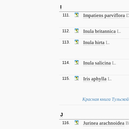
I
111.
Impatiens parviflora
D
112.
Inula britannica
L.
113.
Inula hirta
L.
114.
Inula salicina
L.
115.
Iris aphylla
L.
Красная книга Тульско
J
116.
Jurinea arachnoidea
B