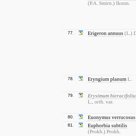
(P.A. Smirn.) Ikonn.
77.
Erigeron annuus
(L.) 
78.
Eryngium planum
L.
79.
Erysimum hieracifoli
L., orth. var.
80.
Euonymus verrucosus
81.
Euphorbia subtilis
(Prokh.) Prokh.