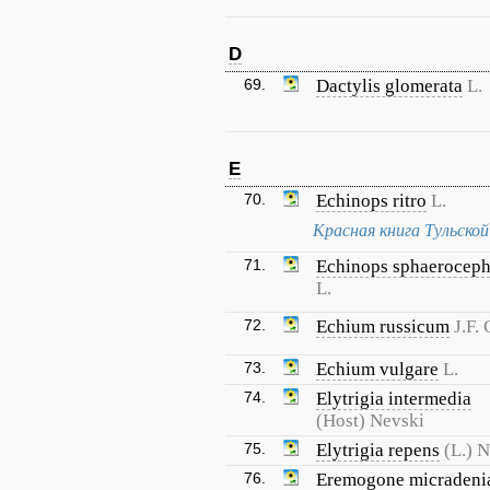
D
69.
Dactylis glomerata
L.
E
70.
Echinops ritro
L.
Красная книга Тульско
71.
Echinops sphaeroceph
L.
72.
Echium russicum
J.F.
73.
Echium vulgare
L.
74.
Elytrigia intermedia
(Host) Nevski
75.
Elytrigia repens
(L.) 
76.
Eremogone micradeni