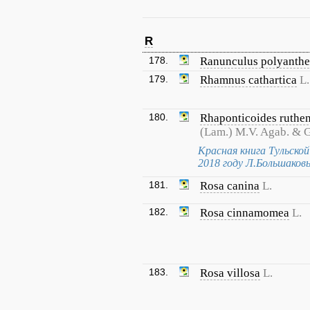
R
178.
Ranunculus polyanth
179.
Rhamnus cathartica
L.
180.
Rhaponticoides ruthe
(Lam.) M.V. Agab. & G
Красная книга Тульско
2018 году Л.Большаков
181.
Rosa canina
L.
182.
Rosa cinnamomea
L.
183.
Rosa villosa
L.