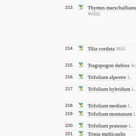
213.
Thymus marschallian
Willd.
214.
Tilia cordata
Mill.
215.
Tragopogon dubius
Sc
216.
Trifolium alpestre
L.
217.
Trifolium hybridum
L.
218.
Trifolium medium
L.
219.
Trifolium montanum
L
220.
Trifolium pratense
L.
221.
Trinia multicaulis