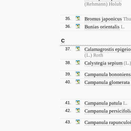
(Rehmann) Holub
35.
Bromus japonicus
Thu
36.
Bunias orientalis
L.
C
37.
Calamagrostis epigeio
(L.) Roth
38.
Calystegia sepium
(L.
39.
Campanula bononiens
40.
Campanula glomerata
41.
Campanula patula
L.
42.
Campanula persicifoli
43.
Campanula rapunculo