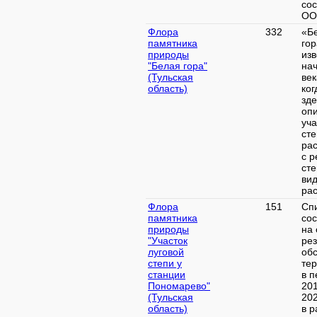
со
ООП
Флора
332
«Б
памятника
го
природы
изв
"Белая гора"
на
(Тульская
век
область)
ког
зде
оп
уча
ст
ра
с 
ст
ви
рас
Флора
151
Сп
памятника
со
природы
на 
"Участок
рез
луговой
об
степи у
те
станции
в п
Пономарево"
20
(Тульская
20
область)
в р