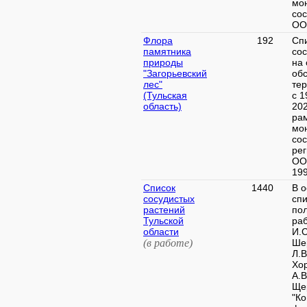
мо
со
ООП
Флора
192
Сп
памятника
со
природы
на 
"Загорьевский
об
лес"
те
(Тульская
с 1
область)
202
ра
мо
со
ре
ОО
199
Список
1440
В о
сосудистых
спи
растений
по
Тульской
ра
области
И.С
(в работе)
Ше
Л.В
Хор
А.В
Ще
"Ко