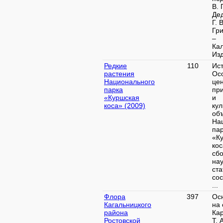
В. 
Дед
Г. В
Гр
–
Ка
Изд
Редкие
110
Ист
растения
Ос
Национального
це
парка
пр
«Куршская
и
коса» (2009)
ку
об
На
па
«К
кос
сб
на
ста
сос
...
Флора
397
Ос
Кагальницкого
на 
района
Ка
Ростовской
Т. А