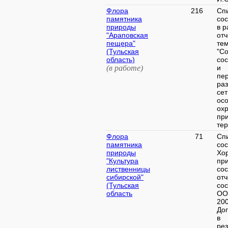
Флора
216
Сп
памятника
со
природы
в р
"Араповская
отч
пещера"
те
(Тульская
"С
область)
со
(в работе)
и
пе
ра
сет
ос
ох
пр
тер
Флора
71
Сп
памятника
со
природы
Хор
"Культура
пр
лиственницы
со
сибирской"
отч
(Тульская
со
область
ОО
200
До
в
рез