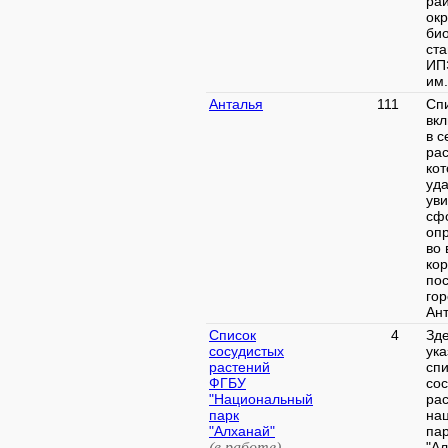
рай
окр
би
ст
ИП
им.
Анталья
111
Сп
вк
в с
рас
ко
уд
уви
сф
оп
во
кор
по
го
Ант
Список
4
Зд
сосудистых
ука
растений
спи
ФГБУ
со
"Национальный
ра
парк
на
"Алханай"
па
(в работе)
"Ал