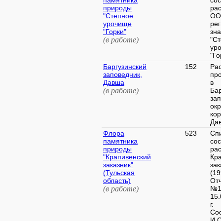
памятника
со
природы
ра
"Степное
ОО
урочище
ре
"Горки"
зн
(в работе)
"С
ур
"Го
Баргузинский
152
Ра
заповедник,
пр
Давша
в
(в работе)
Ба
зап
окр
ко
Дав
Флора
523
Сп
памятника
со
природы
ра
"Крапивенский
Кр
заказник"
зак
(Тульская
(19
область)
От
(в работе)
№1
15.
г.
Со
И.С