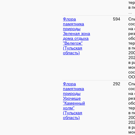
те
в п
...
Флора
594
Сп
памятника
со
природы
на 
Зеленая зона
рез
дома отдыха
об
"Велегож"
те
(Тульская
в п
область)
20
20
в р
мо
со
ООП
Флора
292
Сп
памятника
со
природы
на 
Урочище
рез
"Каменный
об
холм"
те
(Тульская
в п
область)
20
20
в р
мо