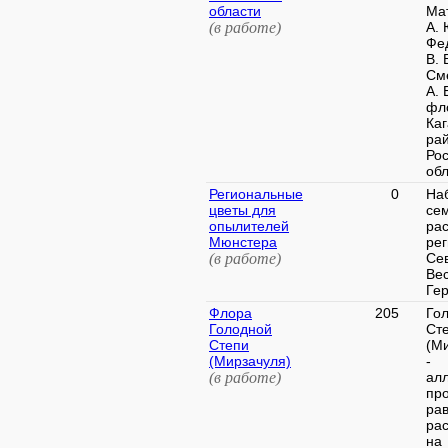
области
Ма
(в работе)
А. 
Фе
В. 
См
А. 
фл
Каг
ра
Рос
обл
Региональные
0
На
цветы для
се
опылителей
ра
Мюнстера
ре
(в работе)
Се
Ве
Ге
Флора
205
Го
Голодной
Ст
Степи
(М
(Мирзачуля)
-
(в работе)
ал
пр
ра
ра
на