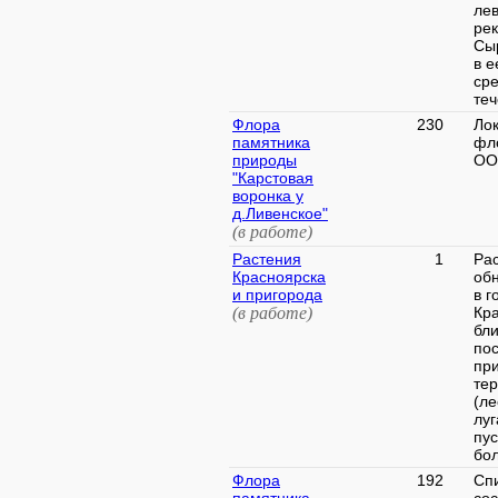
ле
ре
Сы
в е
ср
теч
Флора
230
Ло
памятника
фл
природы
ОО
"Карстовая
воронка у
д.Ливенское"
(в работе)
Растения
1
Рас
Красноярска
об
и пригорода
в г
(в работе)
Кра
бл
по
пр
те
(ле
луг
пус
бол
Флора
192
Сп