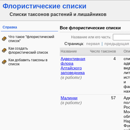
Флористические списки
Списки таксонов растений и лишайников
Справка
Все флористические списки
Что такое "флористический
Название или его часть:
список"
Страница:
первая
|
предыдущая
Как создать
Название
Число таксонов
Опи
флористический список
Адвентивная
4
спи
Как добавить таксоны в
флора
ад
список
Алтайского
вид
заповедника
ли
(в работе)
ис
и
фа
нах
Малинки
57
Ад
(в работе)
по
Рос
Мо
обл
На
Фо