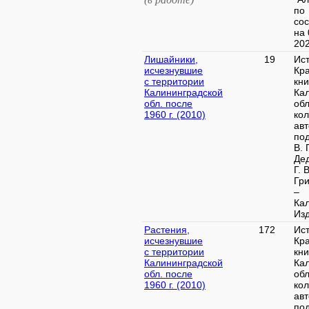
по
со
на 
2025
Лишайники,
19
Ист
исчезнувшие
Кр
с территории
кни
Калининградской
Ка
обл. после
обл
1960 г. (2010)
кол
авт
под
В. 
Дед
Г. В
Гр
–
Ка
Изд
Растения,
172
Ист
исчезнувшие
Кр
с территории
кни
Калининградской
Ка
обл. после
обл
1960 г. (2010)
кол
авт
под