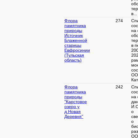
об
те
в...
Флора
274
Сп
памятника
со
природы
на 
Источник
об
Блаженной
те
старицы
в п
Евфросинии
20
(Тульская
202
область)
ра
мо
со
ОО
Кат
Флора
242
Сп
памятника
со
природы
на 
"Карстовое
да
озеро у
И.
д.Новая
о
Деревня"
св
о
би
ра
ОО