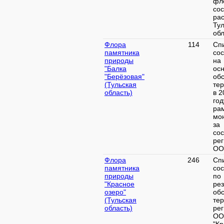
фл
со
ра
Ту
обл
Флора
114
Сп
памятника
со
природы
на
"Балка
ос
"Берёзовая"
об
(Тульская
те
область)
в 2
год
ра
мо
за
со
ре
ООП
Флора
246
Сп
памятника
со
природы
по
"Красное
ре
озеро"
об
(Тульская
те
область)
ре
ОО