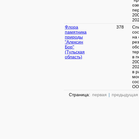
"К
озе
пе
20
2024
Флора
378
Сп
памятника
со
природы
на 
"Алексин
рез
Бор"
об
(Тульская
те
область)
в п
20
20
в р
мо
со
ООП
Страница:
первая
|
предыдущая