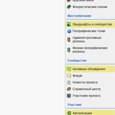
Красные книги
Флористические списки
Местообитания
Ландшафты и сообщества
Географические точки
Административные
регионы
Физико-географические
регионы
Сообщество
Активные обсуждения
Форум
Новости проекта
Справочный центр
Участники проекта
Участник
Авторизация