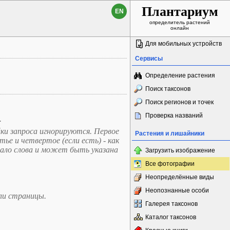
Плантариум
EN
определитель растений
онлайн
Для мобильных устройств
Сервисы
Определение растения
Поиск таксонов
Поиск регионов и точек
Проверка названий
.
йки запроса игнорируются. Первое
Растения и лишайники
тье и четвертое (если есть) - как
чало слова и может быть указана
Загрузить изображение
Все фотографии
Неопределённые виды
Неопознанные особи
ли страницы.
Галерея таксонов
Каталог таксонов