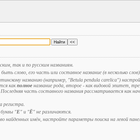
ким, так и по русским названиям.
ыть слово, его часть или составное название (в несколько слов)
тинскому названию (например, "Betula pendula carelica") настро
ется как
полное
название рода, второе - как видовой эпитет, тре
. Последняя часть составного названия рассматривается как на
а регистра.
 буквы "
Е
" и "
Ё
" не различаются.
о найденных имён, настройте параметры поиска на левой пане