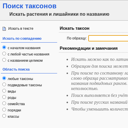
Поиск таксонов
Искать растения и лишайники по названию
Искать таксон
Искать в тексте
По образцу:
Искать по совпадению
Рекомендации и замечания
с началом названия
с любой частью названия
Искать можно как по латинс
с названием целиком
Образцом для поиска может б
Область поиска
При поиске по составному ла
слово образца рассматрива
любые таксоны
названия подвидовых рангов
подвидовые таксоны
неполностью.
виды
Поиск выполняется без учёт
роды
При поиске русских названий
семейства
Чтобы уменьшить количеств
порядки
классы