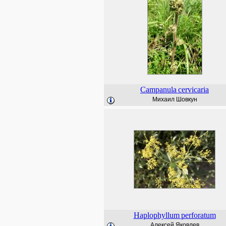
Campanula
cervicaria
Михаил Шовкун
Haplophyllum
perforatum
Алексей Яковлев