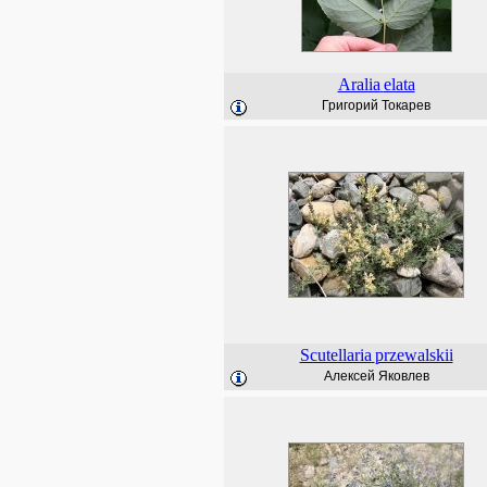
Aralia
elata
Григорий Токарев
Scutellaria
przewalskii
Алексей Яковлев