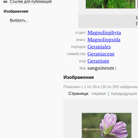
Ссылки для публикаций
Изображения
Выбрать...
Г
Magnoliophyta
отдел
Magnoliopsida
класс
Geraniales
порядок
Geraniaceae
семейство
Geranium
род
sanguineum
L.
вид
Изображения
Показано с 1 по 30-е (30 из 265 найденны
Страница:
первая
|
предыдущая