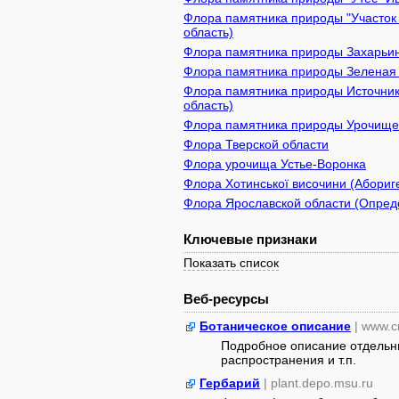
Флора памятника природы "Участок 
область)
Флора памятника природы Захарьинс
Флора памятника природы Зеленая з
Флора памятника природы Источник
область)
Флора памятника природы Урочище 
Флора Тверской области
Флора урочища Устье-Воронка
Флора Хотинської височини (Абориге
Флора Ярославской области (Опреде
Ключевые признаки
Показать список
Веб-ресурсы
Ботаническое описание
| www.c
Подробное описание отдельны
распространения и т.п.
Гербарий
| plant.depo.msu.ru