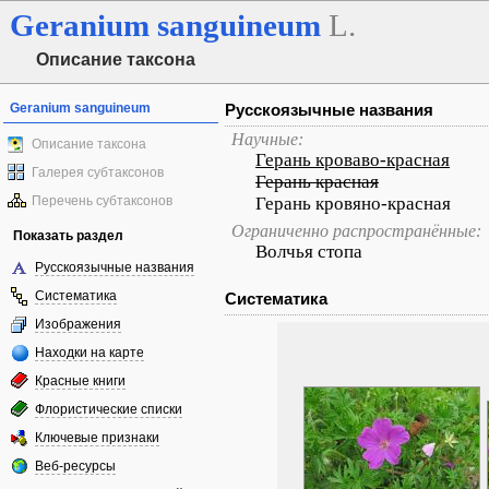
Geranium
sanguineum
L.
Описание таксона
Geranium sanguineum
Русскоязычные названия
Научные:
Описание таксона
Герань кроваво-красная
Галерея субтаксонов
Герань красная
Перечень субтаксонов
Герань кровяно-красная
Ограниченно распространённые:
Показать раздел
Волчья стопа
Русскоязычные названия
Систематика
Систематика
Изображения
Находки на карте
Красные книги
Флористические списки
Ключевые признаки
Веб-ресурсы