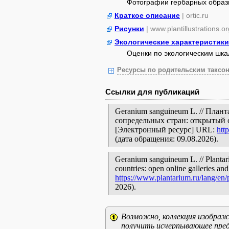
Фотографии гербарных образ
Краткое описание
| ortic.ru
Рисунки
| www.plantillustrations.or
Экологические характеристики
Оценки по экологическим шк
Ресурсы по родительским таксон
Ссылки для публикаций
Geranium sanguineum L. // План
сопредельных стран: открытый 
[Электронный ресурс] URL:
htt
(дата обращения: 09.08.2026).
Geranium sanguineum L. // Plantari
countries: open online galleries and
https://www.plantarium.ru/lang/en
2026).
Возможно, коллекция изображе
получить исчерпывающее пред