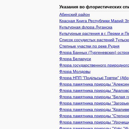
Указания во флористических спи
Абинский район
Красная Книга Республики Марий Э
Культурная флора Луганска
Культурные растения в г. Перми и 
Список сосудистых растений Тульск
Степные участки по реке Рудня
Флора Банных (Тургеневских) остро
Флора Беларуси
Флора государственного природного
Флора Молдовы
Флора НПП "Подільські Товтри" (Або
Флора памятника природы "Алексин 
Флора памятника природы "Араповск
Флора памятника природы "Белая го
Флора памятника природы "Загорьев
Флора памятника природы "Крапивен
Флора памятника природы "Степное
Флора памятника природы "Урочище 
Флора памятника природы "Утёс "Иш