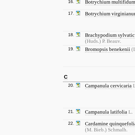
16.
Botrychium multifidu
17.
Botrychium virginian
18.
Brachypodium sylvati
(Huds.) P. Beauv.
19.
Bromopsis benekenii
(
C
20.
Campanula cervicaria
L
21.
Campanula latifolia
L.
22.
Cardamine quinquefoli
(M. Bieb.) Schmalh.