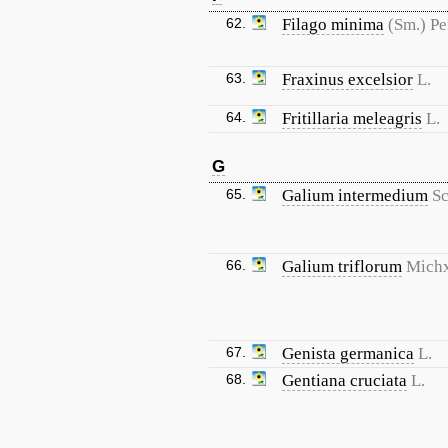
62.
Filago minima
(Sm.) Pe
63.
Fraxinus excelsior
L.
64.
Fritillaria meleagris
L.
G
65.
Galium intermedium
Sc
66.
Galium triflorum
Michx
67.
Genista germanica
L.
68.
Gentiana cruciata
L.