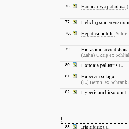
76.
Hammarbya paludosa
(
77.
Helichrysum arenariu
78.
Hepatica nobilis
Schreb
79.
Hieracium arcuatidens
(Zahn) Üksip ex Schlj
80.
Hottonia palustris
L.
81.
Huperzia selago
(L.) Bernh. ex Schrank
82.
Hypericum hirsutum
L.
I
83.
Iris sibirica
L.