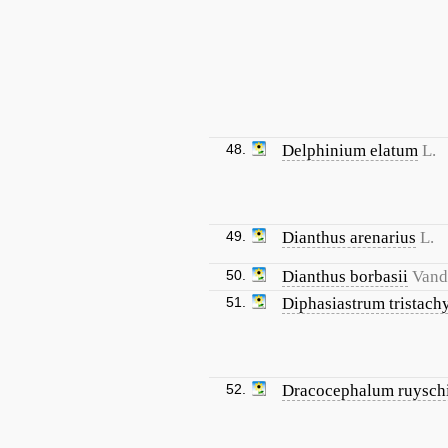
48.
Delphinium elatum
L.
49.
Dianthus arenarius
L.
50.
Dianthus borbasii
Vand
51.
Diphasiastrum tristac
52.
Dracocephalum ruysch