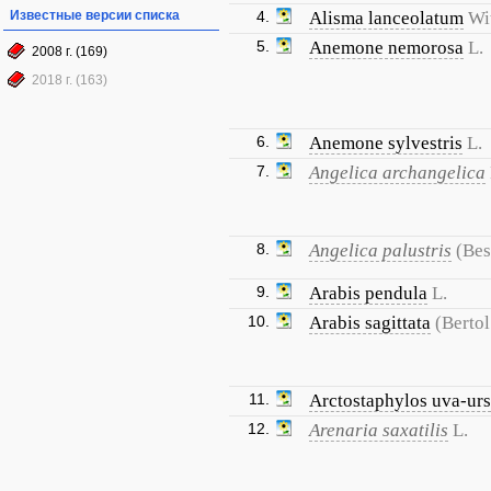
Известные версии списка
4.
Alisma lanceolatum
Wi
5.
Anemone nemorosa
L.
2008 г. (169)
2018 г. (163)
6.
Anemone sylvestris
L.
7.
Angelica archangelica
8.
Angelica palustris
(Bes
9.
Arabis pendula
L.
10.
Arabis sagittata
(Bertol
11.
Arctostaphylos uva-urs
12.
Arenaria saxatilis
L.