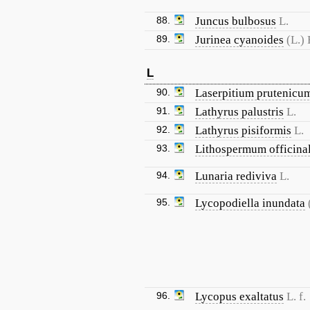
88.
Juncus bulbosus
L.
89.
Jurinea cyanoides
(L.)
L
90.
Laserpitium prutenicu
91.
Lathyrus palustris
L.
92.
Lathyrus pisiformis
L.
93.
Lithospermum officina
94.
Lunaria rediviva
L.
95.
Lycopodiella inundata
96.
Lycopus exaltatus
L. f.