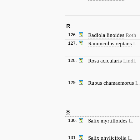
R
126.
Radiola linoides
Roth
127.
Ranunculus reptans
L.
128.
Rosa acicularis
Lindl.
129.
Rubus chamaemorus
L.
S
130.
Salix myrtilloides
L.
131.
Salix phylicifolia
L.