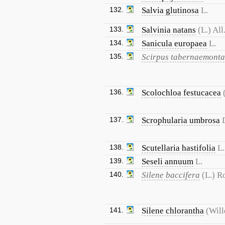
132.
Salvia glutinosa
L.
133.
Salvinia natans
(L.) All
134.
Sanicula europaea
L.
135.
Scirpus tabernaemonta
136.
Scolochloa festucacea
137.
Scrophularia umbrosa
138.
Scutellaria hastifolia
L.
139.
Seseli annuum
L.
140.
Silene baccifera
(L.) R
141.
Silene chlorantha
(Will