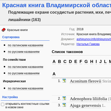
Красная книга Владимирской области
Подлежащие охране сосудистые растения, мхи, пе
лишайники (163)
Год:
2018
Красные книги
Источник:
Красная книга Владимир
Сортировка
Документ:
ashipunov.info/shipunov/
Редактор:
Наталья Гамова
по латинским названиям
Список таксонов
по русским названиям
По семействам
A
B
C
D
E
F
G
H
I
J
L
по латинским названиям
по русским названиям
A
1.
Aconitum flerovii
Stein
Иерархическая
по латинским названиям
Настройка
2.
Adenophora liliifolia
(
открывать контекстные ссылки
3.
Ajuga genevensis
L.
в новом окне