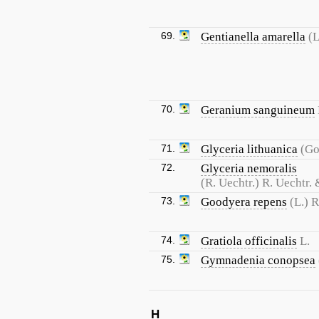
69.
Gentianella amarella
(L
70.
Geranium sanguineum
71.
Glyceria lithuanica
(Go
72.
Glyceria nemoralis
(R. Uechtr.) R. Uechtr.
73.
Goodyera repens
(L.) R
74.
Gratiola officinalis
L.
75.
Gymnadenia conopsea
H