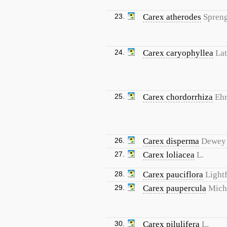
23.
Carex atherodes
Spreng
24.
Carex caryophyllea
Lat
25.
Carex chordorrhiza
Ehr
26.
Carex disperma
Dewey
27.
Carex loliacea
L.
28.
Carex pauciflora
Lightf
29.
Carex paupercula
Mich
30.
Carex pilulifera
L.