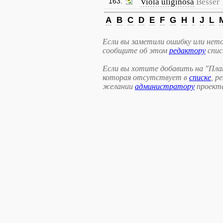
163.
Viola uliginosa
Besser
A
B
C
D
E
F
G
H
I
J
L
Если вы заметили ошибку или нето
сообщите об этом
редактору
спис
Если вы хотите добавить на "Пла
которая отсутствует в
списке
, р
желании
администратору
проект