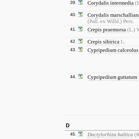
39.
Corydalis intermedia
(
40.
Corydalis marschallian
(Pall. ex Willd.) Pers.
41.
Crepis praemorsa
(L.) 
42.
Crepis sibirica
L.
43.
Cypripedium calceolus
44.
Cypripedium guttatum
D
45.
Dactylorhiza baltica
(K