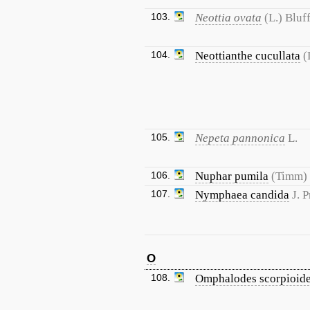
103.
Neottia ovata
(L.) Bluf
104.
Neottianthe cucullata
(
105.
Nepeta pannonica
L.
106.
Nuphar pumila
(Timm)
107.
Nymphaea candida
J. 
O
108.
Omphalodes scorpioid