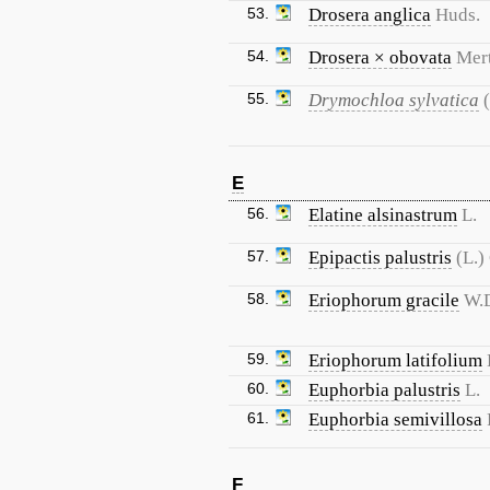
53.
Drosera anglica
Huds.
54.
Drosera × obovata
Mert
55.
Drymochloa sylvatica
E
56.
Elatine alsinastrum
L.
57.
Epipactis palustris
(L.)
58.
Eriophorum gracile
W.D
59.
Eriophorum latifolium
60.
Euphorbia palustris
L.
61.
Euphorbia semivillosa
F