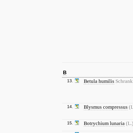
B
13.
Betula humilis
Schrank
14.
Blysmus compressus
(L
15.
Botrychium lunaria
(L.