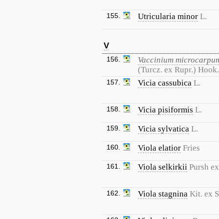
155.
Utricularia minor
L.
V
156.
Vaccinium microcarpu
(Turcz. ex Rupr.) Hook.
157.
Vicia cassubica
L.
158.
Vicia pisiformis
L.
159.
Vicia sylvatica
L.
160.
Viola elatior
Fries
161.
Viola selkirkii
Pursh ex
162.
Viola stagnina
Kit. ex S