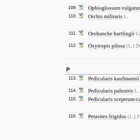
109.
Ophioglossum vulgatu
110.
Orchis militaris
L.
111.
Orobanche bartlingii
G
112.
Oxytropis pilosa
(L.) D
P
113.
Pedicularis kaufmannii
114.
Pedicularis palustris
L.
115.
Pedicularis sceptrum-c
116.
Petasites frigidus
(L.) F