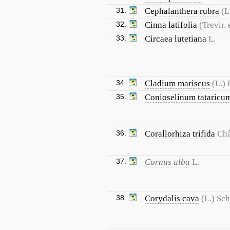
31.
Cephalanthera rubra
(L
32.
Cinna latifolia
(Trevir.
33.
Circaea lutetiana
L.
34.
Cladium mariscus
(L.) 
35.
Conioselinum tataricu
36.
Corallorhiza trifida
Châ
37.
Cornus alba
L.
38.
Corydalis cava
(L.) Sc