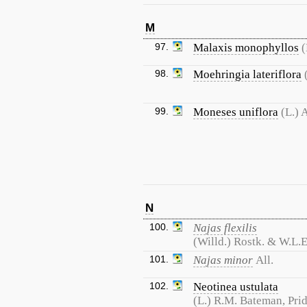
M
97.
Malaxis monophyllos
(
98.
Moehringia lateriflora
99.
Moneses uniflora
(L.) 
N
100.
Najas flexilis
(Willd.) Rostk. & W.L.
101.
Najas minor
All.
102.
Neotinea ustulata
(L.) R.M. Bateman, Pri