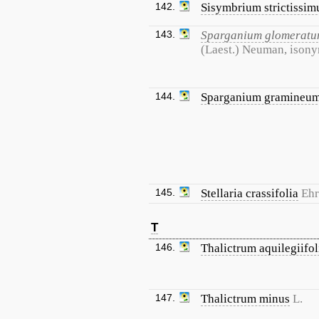
142.
Sisymbrium strictissi
143.
Sparganium glomerat
(Laest.) Neuman, ison
144.
Sparganium gramineu
145.
Stellaria crassifolia
Ehr
T
146.
Thalictrum aquilegiifo
147.
Thalictrum minus
L.