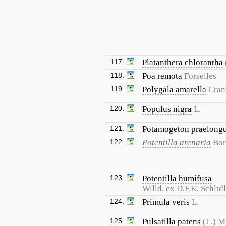
117.
Platanthera chlorantha
118.
Poa remota
Forselles
119.
Polygala amarella
Cran
120.
Populus nigra
L.
121.
Potamogeton praelong
122.
Potentilla arenaria
Bor
123.
Potentilla humifusa
Willd. ex D.F.K. Schltdl
124.
Primula veris
L.
125.
Pulsatilla patens
(L.) Mi