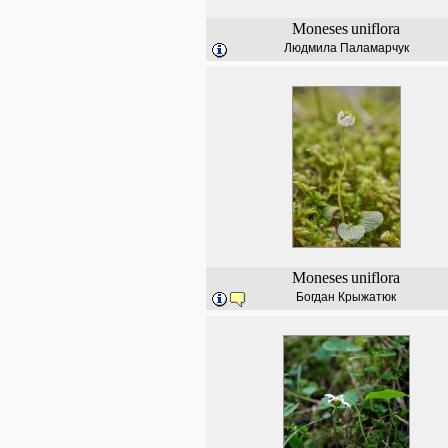
Moneses
uniflora
Людмила Паламарчук
Moneses
uniflora
Богдан Крыжатюк