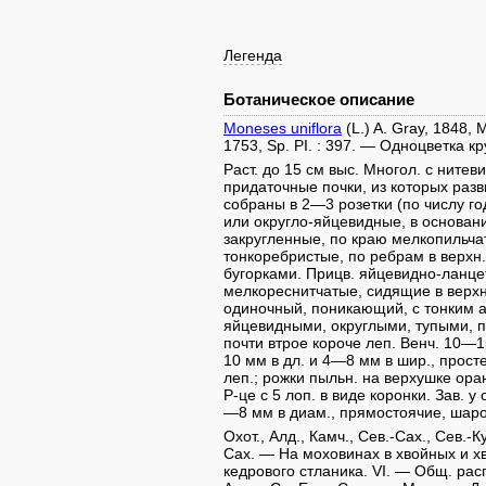
Легенда
Ботаническое описание
Moneses uniflora
(L.) A. Gray, 1848, M
1753, Sp. PI. : 397. — Одноцветка к
Раст. до 15 см выс. Многол. с ните
придаточные почки, из которых раз
собраны в 2—3 розетки (по числу год
или округло-яйцевидные, в основан
закругленные, по краю мелкопильчат
тонкоребристые, по ребрам в верхн
бугорками. Прицв. яйцевидно-ланце
мелкореснитчатые, сидящие в верхн. 
одиночный, поникающий, с тонким а
яйцевидными, округлыми, тупыми, 
почти втрое короче леп. Венч. 10—
10 мм в дл. и 4—8 мм в шир., прост
леп.; рожки пыльн. на верхушке ора
Р-це с 5 лоп. в виде коронки. Зав.
—8 мм в диам., прямостоячие, шаро
Охот., Алд., Камч., Сев.-Сах., Сев.-
Сах. — На моховинах в хвойных и х
кедрового стланика. VI. — Общ. распр.