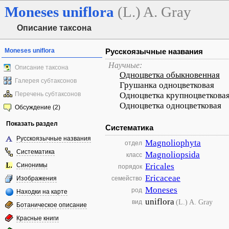
Moneses
uniflora
(L.) A. Gray
Описание таксона
Moneses uniflora
Русскоязычные названия
Научные:
Описание таксона
Одноцветка обыкновенная
Галерея субтаксонов
Грушанка одноцветковая
Перечень субтаксонов
Одноцветка крупноцветкова
Одноцветка одноцветковая
Обсуждение (2)
Показать раздел
Систематика
Русскоязычные названия
Magnoliophyta
отдел
Систематика
Magnoliopsida
класс
Синонимы
Ericales
порядок
Ericaceae
Изображения
семейство
Moneses
род
Находки на карте
uniflora
(L.) A. Gray
вид
Ботаническое описание
Красные книги