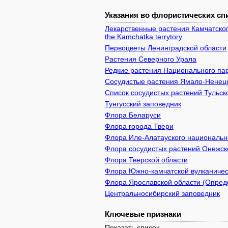
Указания во флористических спи
Лекарственные растения Камчатского 
the Kamchatka terrytory
Первоцветы Ленинградской области
Растения Северного Урала
Редкие растения Национального пар
Сосудистые растения Ямало-Ненецк
Список сосудистых растений Тульск
Тунгусский заповедник
Флора Беларуси
Флора города Твери
Флора Иле-Алатауского национально
Флора сосудистых растений Онежско
Флора Тверской области
Флора Южно-камчатской вулканичес
Флора Ярославской области (Опреде
Центральносибирский заповедник
Ключевые признаки
Показать список