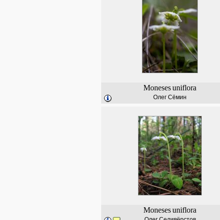
Moneses
uniflora
Олег Сёмин
Moneses
uniflora
Олег Селивёрстов