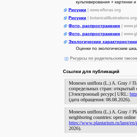
культивирования + картинки и 
Рисунки
| www.efloras.org
Рисунки
| botanicalillustrations.org
Фото, распространение
| www.p
Фото, распространение
| www.gb
Экологические характеристики
Оценки по экологическим шк
Ресурсы по родительским таксон
Ссылки для публикаций
Moneses uniflora (L.) A. Gray /
сопредельных стран: открытый 
[Электронный ресурс] URL:
htt
(дата обращения: 08.08.2026).
Moneses uniflora (L.) A. Gray // Pl
neighboring countries: open online 
https://www.plantarium.ru/lang/en
2026).