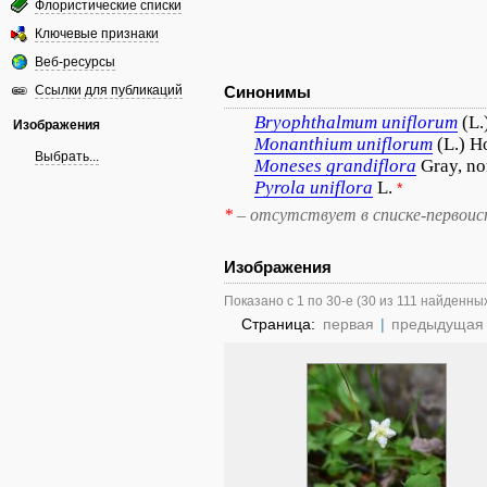
Флористические списки
Ключевые признаки
Веб-ресурсы
Ссылки для публикаций
Синонимы
Bryophthalmum
uniflorum
(L.
Изображения
Monanthium
uniflorum
(L.) H
Выбрать...
Moneses
grandiflora
Gray, no
Pyrola
uniflora
L.
*
*
– отсутствует в списке-первоис
Изображения
Показано с 1 по 30-е (30 из 111 найденны
Страница:
первая
|
предыдущая