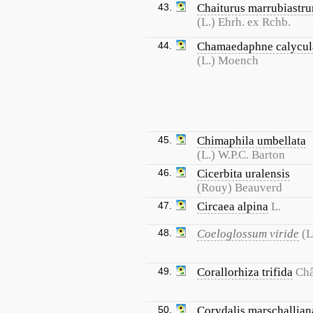
43.
Chaiturus marrubiastr
(L.) Ehrh. ex Rchb.
44.
Chamaedaphne calycul
(L.) Moench
45.
Chimaphila umbellata
(L.) W.P.C. Barton
46.
Cicerbita uralensis
(Rouy) Beauverd
47.
Circaea alpina
L.
48.
Coeloglossum viride
(L
49.
Corallorhiza trifida
Châ
50.
Corydalis marschallian