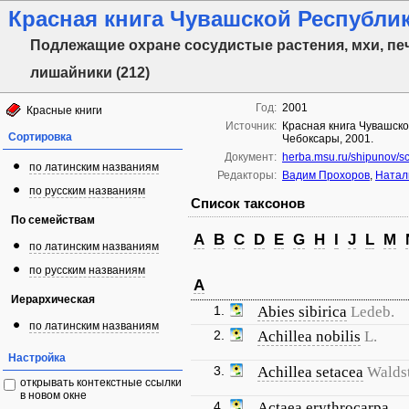
Красная книга Чувашской Республики
Подлежащие охране сосудистые растения, мхи, пе
лишайники (212)
Год:
2001
Красные книги
Источник:
Красная книга Чувашско
Сортировка
Чебоксары, 2001.
Документ:
herba.msu.ru/shipunov/s
по латинским названиям
Редакторы:
Вадим Прохоров
,
Натал
по русским названиям
Список таксонов
По семействам
A
B
C
D
E
G
H
I
J
L
M
по латинским названиям
по русским названиям
A
Иерархическая
1.
Abies sibirica
Ledeb.
по латинским названиям
2.
Achillea nobilis
L.
Настройка
3.
Achillea setacea
Waldst
открывать контекстные ссылки
в новом окне
4.
Actaea erythrocarpa