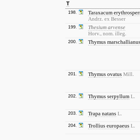
T
198.
Taraxacum erythrospe
Andrz. ex Besser
199.
Thesium arvense
Horv., nom. illeg.
200.
Thymus marschallianu
201.
Thymus ovatus
Mill.
202.
Thymus serpyllum
L.
203.
Trapa natans
L.
204.
Trollius europaeus
L.