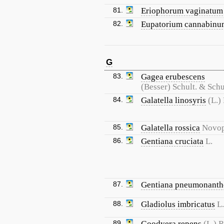
81.
Eriophorum vaginatum
82.
Eupatorium cannabinu
G
83.
Gagea erubescens
(Besser) Schult. & Schul
84.
Galatella linosyris
(L.)
85.
Galatella rossica
Novop
86.
Gentiana cruciata
L.
87.
Gentiana pneumonanth
88.
Gladiolus imbricatus
L.
89.
Goodyera repens
(L.) R