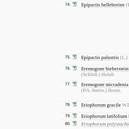
74.
Epipactis helleborine
(
75.
Epipactis palustris
(L.)
76.
Eremogone bieberstein
(Schltdl.) Holub
77.
Eremogone micradenia
(P.A. Smirn.) Ikonn.
78.
Eriophorum gracile
W.D
79.
Eriophorum latifolium
80.
Eriophorum polystach