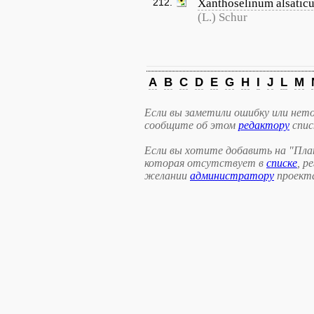
212.
Xanthoselinum alsatic
(L.) Schur
A
B
C
D
E
G
H
I
J
L
M
Если вы заметили ошибку или нето
сообщите об этом
редактору
спис
Если вы хотите добавить на "Пла
которая отсутствует в
списке
, р
желании
администратору
проект