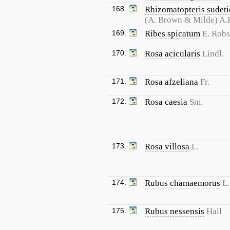
168.
Rhizomatopteris sudeti
(A. Brown & Milde) A.P
169.
Ribes spicatum
E. Rob
170.
Rosa acicularis
Lindl.
171.
Rosa afzeliana
Fr.
172.
Rosa caesia
Sm.
173.
Rosa villosa
L.
174.
Rubus chamaemorus
L.
175.
Rubus nessensis
Hall