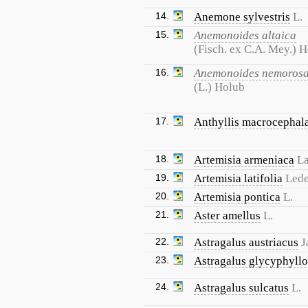
14.
Anemone sylvestris
L.
15.
Anemonoides altaica
(Fisch. ex C.A. Mey.) 
16.
Anemonoides nemoros
(L.) Holub
17.
Anthyllis macrocephal
18.
Artemisia armeniaca
L
19.
Artemisia latifolia
Lede
20.
Artemisia pontica
L.
21.
Aster amellus
L.
22.
Astragalus austriacus
J
23.
Astragalus glycyphyllo
24.
Astragalus sulcatus
L.