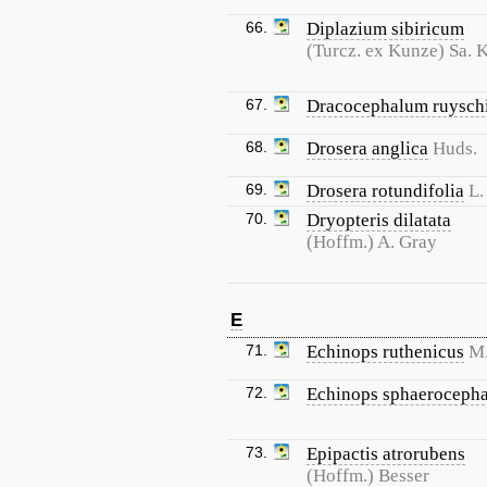
66.
Diplazium sibiricum
(Turcz. ex Kunze) Sa. 
67.
Dracocephalum ruysch
68.
Drosera anglica
Huds.
69.
Drosera rotundifolia
L.
70.
Dryopteris dilatata
(Hoffm.) A. Gray
E
71.
Echinops ruthenicus
M.
72.
Echinops sphaerocepha
73.
Epipactis atrorubens
(Hoffm.) Besser