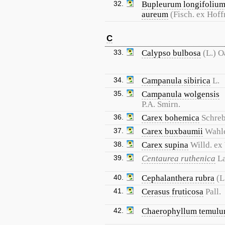
32.
Bupleurum longifolium
aureum
(Fisch. ex Hof
C
33.
Calypso bulbosa
(L.) 
34.
Campanula sibirica
L.
35.
Campanula wolgensis
P.A. Smirn.
36.
Carex bohemica
Schreb
37.
Carex buxbaumii
Wahl
38.
Carex supina
Willd. ex
39.
Centaurea ruthenica
L
40.
Cephalanthera rubra
(L
41.
Cerasus fruticosa
Pall.
42.
Chaerophyllum temul