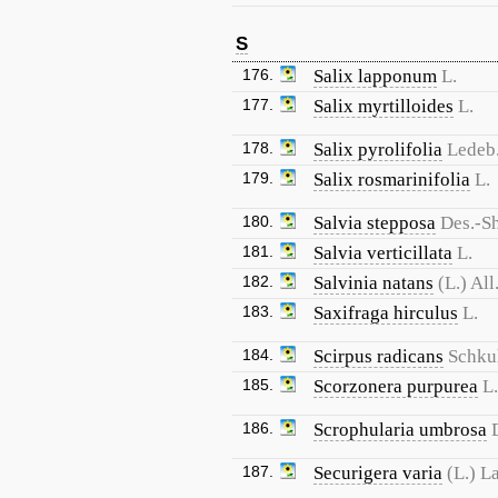
S
176.
Salix lapponum
L.
177.
Salix myrtilloides
L.
178.
Salix pyrolifolia
Ledeb
179.
Salix rosmarinifolia
L.
180.
Salvia stepposa
Des.-Sh
181.
Salvia verticillata
L.
182.
Salvinia natans
(L.) All
183.
Saxifraga hirculus
L.
184.
Scirpus radicans
Schku
185.
Scorzonera purpurea
L.
186.
Scrophularia umbrosa
187.
Securigera varia
(L.) L