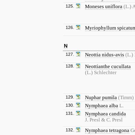
125.
Moneses uniflora
(L.) 
126.
Myriophyllum spicatu
N
127.
Neottia nidus-avis
(L.)
128.
Neottianthe cucullata
(L.) Schlechter
129.
Nuphar pumila
(Timm)
130.
Nymphaea alba
L.
131.
Nymphaea candida
J. Presl & C. Presl
132.
Nymphaea tetragona
G