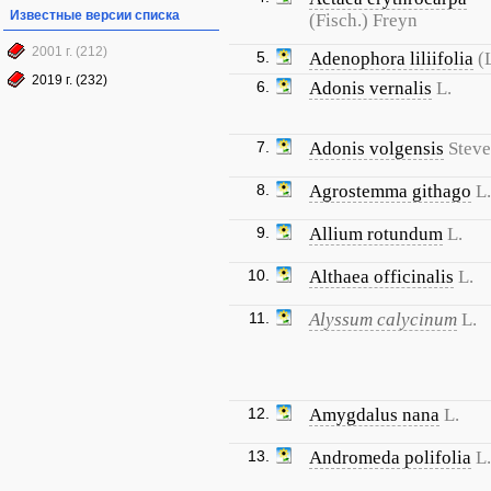
Известные версии списка
(Fisch.) Freyn
2001 г. (212)
5.
Adenophora liliifolia
(
2019 г. (232)
6.
Adonis vernalis
L.
7.
Adonis volgensis
Steve
8.
Agrostemma githago
L.
9.
Allium rotundum
L.
10.
Althaea officinalis
L.
11.
Alyssum calycinum
L.
12.
Amygdalus nana
L.
13.
Andromeda polifolia
L.