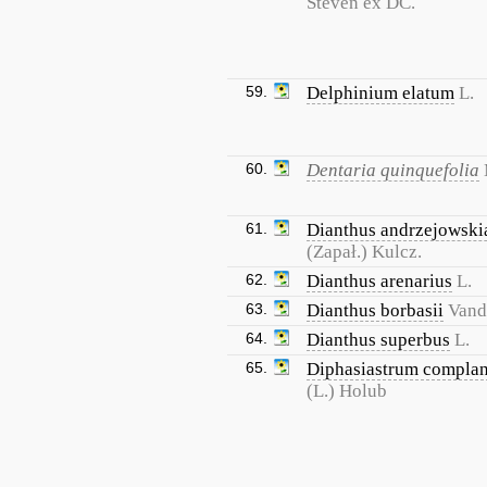
Steven ex DC.
59.
Delphinium elatum
L.
60.
Dentaria quinquefolia
61.
Dianthus andrzejowski
(Zapał.) Kulcz.
62.
Dianthus arenarius
L.
63.
Dianthus borbasii
Vand
64.
Dianthus superbus
L.
65.
Diphasiastrum compla
(L.) Holub