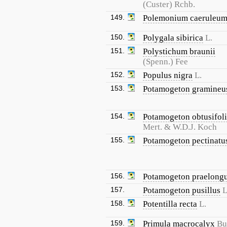
(Custer) Rchb.
149.
Polemonium caeruleu
150.
Polygala sibirica
L.
151.
Polystichum braunii
(Spenn.) Fee
152.
Populus nigra
L.
153.
Potamogeton gramineu
154.
Potamogeton obtusifol
Mert. & W.D.J. Koch
155.
Potamogeton pectinatu
156.
Potamogeton praelong
157.
Potamogeton pusillus
L
158.
Potentilla recta
L.
159.
Primula macrocalyx
Bu