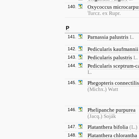
140.
Oxycoccus microcarpu
Turcz. ex Rupr.
P
141.
Parnassia palustris
L.
142.
Pedicularis kaufmannii
143.
Pedicularis palustris
L.
144.
Pedicularis sceptrum-c
L.
145.
Phegopteris connectilis
(Michx.) Watt
146.
Phelipanche purpurea
(Jacq.) Soják
147.
Platanthera bifolia
(L.)
148.
Platanthera chlorantha