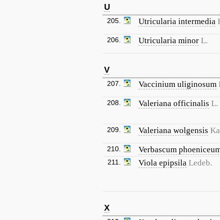
U
205.
Utricularia intermedia
206.
Utricularia minor
L.
V
207.
Vaccinium uliginosum
208.
Valeriana officinalis
L.
209.
Valeriana wolgensis
Ka
210.
Verbascum phoeniceu
211.
Viola epipsila
Ledeb.
X