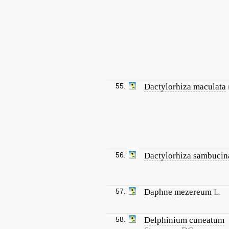
55.
Dactylorhiza maculata
56.
Dactylorhiza sambucin
57.
Daphne mezereum
L.
58.
Delphinium cuneatum