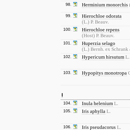
98.
Herminium monorchis
99.
Hierochloe odorata
(L.) P. Beauv.
100.
Hierochloe repens
(Host) P. Beauv.
101.
Huperzia selago
(L.) Bernh. ex Schrank
102.
Hypericum hirsutum
L.
103.
Hypopitys monotropa
I
104.
Inula helenium
L.
105.
Iris aphylla
L.
106.
Iris pseudacorus
L.