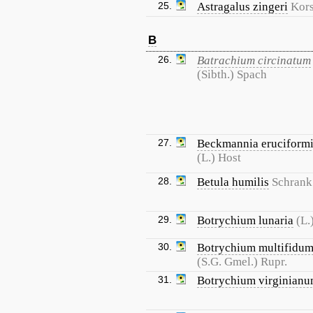
25.
Astragalus zingeri
Kors
B
26.
Batrachium circinatum
(Sibth.) Spach
27.
Beckmannia eruciform
(L.) Host
28.
Betula humilis
Schrank
29.
Botrychium lunaria
(L.
30.
Botrychium multifidu
(S.G. Gmel.) Rupr.
31.
Botrychium virginian