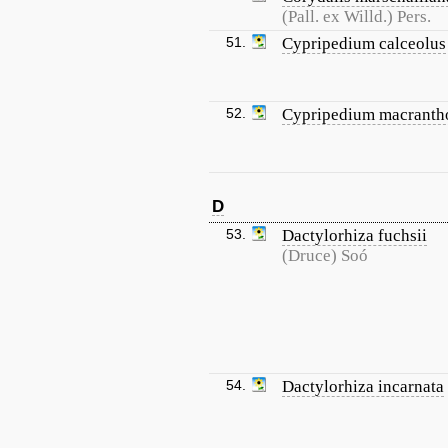
(Pall. ex Willd.) Pers.
51.
Cypripedium calceolus
52.
Cypripedium macranth
D
53.
Dactylorhiza fuchsii
(Druce) Soó
54.
Dactylorhiza incarnata