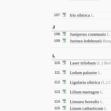
107.
Iris sibirica
L.
J
108.
Juniperus communis
L.
109.
Jurinea ledebourii
Bun
L
110.
Laser trilobum
(L.) Bor
111.
Ledum palustre
L.
112.
Ligularia sibirica
(L.) 
113.
Lilium martagon
L.
114.
Linnaea borealis
L.
115.
Linum catharticum
L.