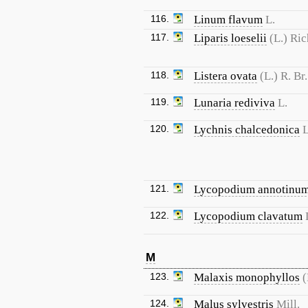
116.
Linum flavum
L.
117.
Liparis loeselii
(L.) Ric
118.
Listera ovata
(L.) R. Br.
119.
Lunaria rediviva
L.
120.
Lychnis chalcedonica
L
121.
Lycopodium annotinu
122.
Lycopodium clavatum
M
123.
Malaxis monophyllos
(
124.
Malus sylvestris
Mill.