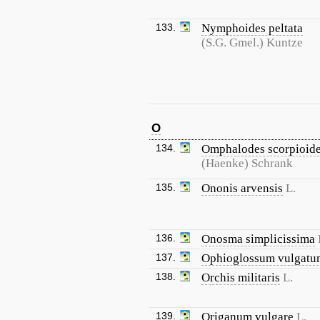
133.
Nymphoides peltata
(S.G. Gmel.) Kuntze
O
134.
Omphalodes scorpioid
(Haenke) Schrank
135.
Ononis arvensis
L.
136.
Onosma simplicissima
137.
Ophioglossum vulgatu
138.
Orchis militaris
L.
139.
Origanum vulgare
L.