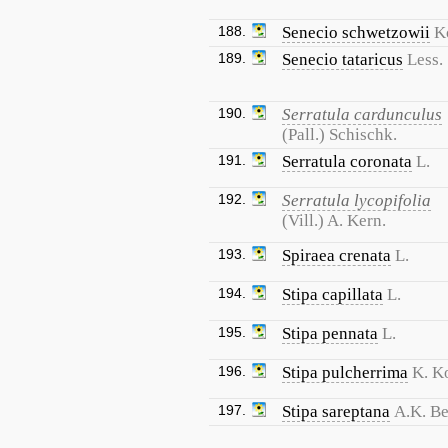
188.
Senecio schwetzowii
K
189.
Senecio tataricus
Less.
190.
Serratula cardunculus
(Pall.) Schischk.
191.
Serratula coronata
L.
192.
Serratula lycopifolia
(Vill.) A. Kern.
193.
Spiraea crenata
L.
194.
Stipa capillata
L.
195.
Stipa pennata
L.
196.
Stipa pulcherrima
K. K
197.
Stipa sareptana
A.K. B