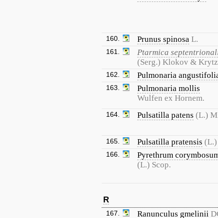
160.
Prunus spinosa
L.
161.
Ptarmica septentrional
(Serg.) Klokov & Kryt
162.
Pulmonaria angustifoli
163.
Pulmonaria mollis
Wulfen ex Hornem.
164.
Pulsatilla patens
(L.) Mi
165.
Pulsatilla pratensis
(L.)
166.
Pyrethrum corymbosu
(L.) Scop.
R
167.
Ranunculus gmelinii
D