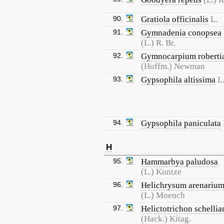
90.
Gratiola officinalis
L.
91.
Gymnadenia conopsea
(L.) R. Br.
92.
Gymnocarpium robert
(Hoffm.) Newman
93.
Gypsophila altissima
L
94.
Gypsophila paniculata
H
95.
Hammarbya paludosa
(L.) Kuntze
96.
Helichrysum arenariu
(L.) Moench
97.
Helictotrichon schelli
(Hack.) Kitag.