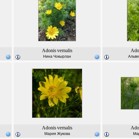
Adonis
vernalis
Ado
Нина Чокырлан
Альви
Adonis
vernalis
Ado
Мария Жукова
Ма