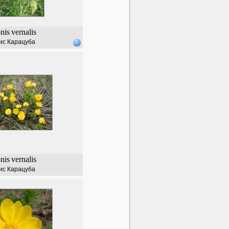
nis
vernalis
ис Карацуба
nis
vernalis
ис Карацуба