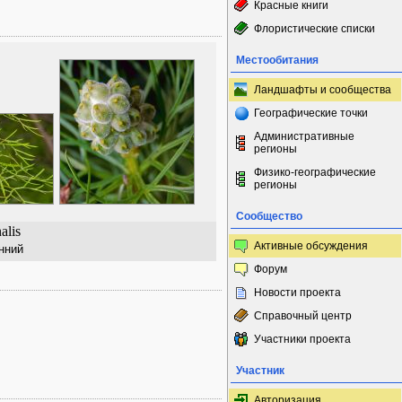
Красные книги
Флористические списки
Местообитания
Ландшафты и сообщества
Географические точки
Административные
регионы
Физико-географические
регионы
Сообщество
alis
Активные обсуждения
нний
Форум
Новости проекта
Справочный центр
Участники проекта
Участник
Авторизация