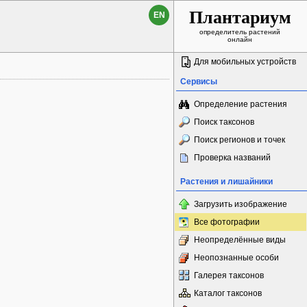
Плантариум
EN
определитель растений
онлайн
Для мобильных устройств
Сервисы
Определение растения
Поиск таксонов
Поиск регионов и точек
Проверка названий
Растения и лишайники
Загрузить изображение
Все фотографии
Неопределённые виды
Неопознанные особи
Галерея таксонов
Каталог таксонов