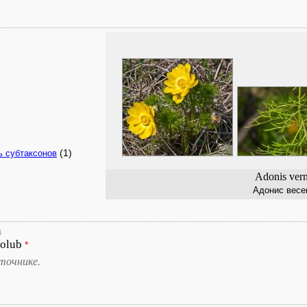
(1)
ь субтаксонов
Adonis vern
Адонис весе
h
Holub
*
точнике.