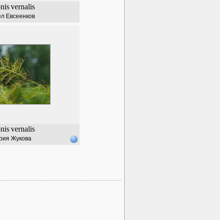
nis
vernalis
л Евсеенков
nis
vernalis
рия Жукова