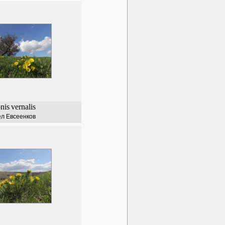
nis
vernalis
л Евсеенков