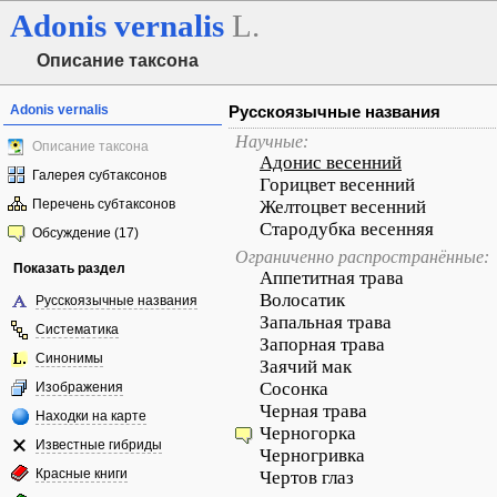
Adonis
vernalis
L.
Описание таксона
Adonis vernalis
Русскоязычные названия
Научные:
Описание таксона
Адонис весенний
Галерея субтаксонов
Горицвет весенний
Перечень субтаксонов
Желтоцвет весенний
Стародубка весенняя
Обсуждение (17)
Ограниченно распространённые:
Показать раздел
Аппетитная трава
Волосатик
Русскоязычные названия
Запальная трава
Систематика
Запорная трава
Синонимы
Заячий мак
Сосонка
Изображения
Черная трава
Находки на карте
Черногорка
Известные гибриды
Черногривка
Красные книги
Чертов глаз