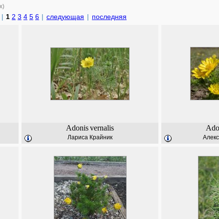
х)
|
1
2
3
4
5
6
|
следующая
|
последняя
Adonis
vernalis
Ado
Лариса Крайник
Алекс