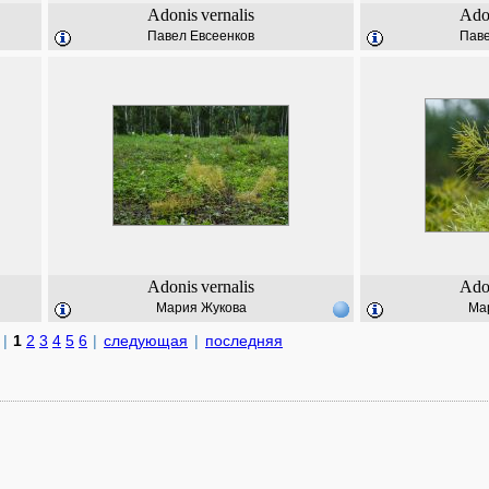
Adonis
vernalis
Ado
Павел Евсеенков
Паве
Adonis
vernalis
Ado
Мария Жукова
Ма
|
1
2
3
4
5
6
|
следующая
|
последняя