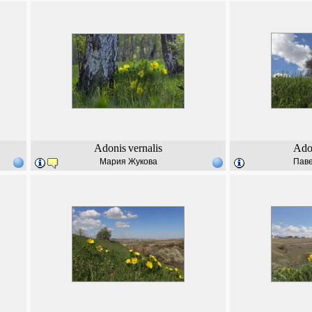
Adonis
vernalis
Ado
Мария Жукова
Паве