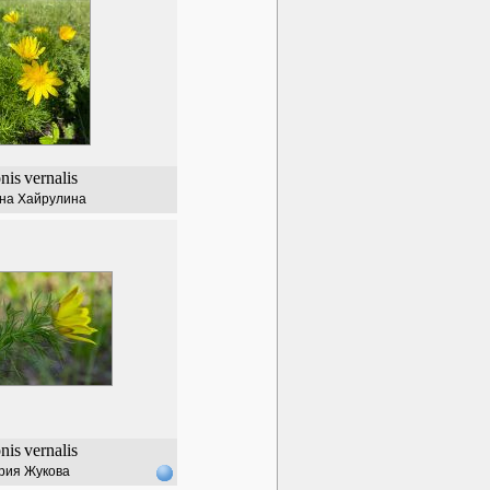
nis
vernalis
на Хайрулина
nis
vernalis
рия Жукова