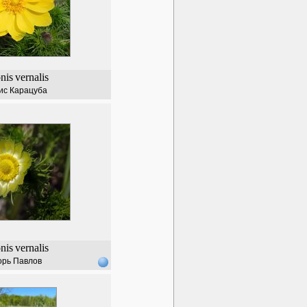
nis
vernalis
ис Карацуба
nis
vernalis
орь Павлов