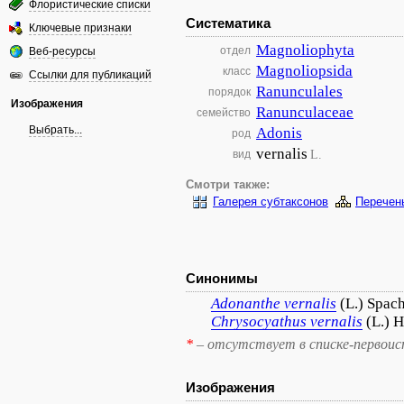
Флористические списки
Систематика
Ключевые признаки
Magnoliophyta
отдел
Веб-ресурсы
Magnoliopsida
класс
Ссылки для публикаций
Ranunculales
порядок
Изображения
Ranunculaceae
семейство
Выбрать...
Adonis
род
vernalis
L.
вид
Смотри также:
Галерея субтаксонов
Перечен
Синонимы
Adonanthe
vernalis
(L.) Spac
Chrysocyathus
vernalis
(L.) 
*
– отсутствует в списке-первоис
Изображения