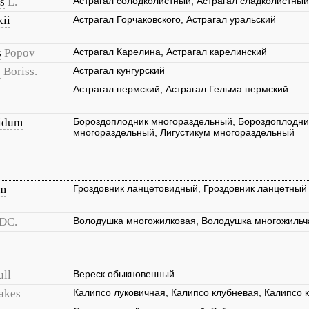
s
L.
Астрагал солодколистный, Астрагал сладколистный
ii
Астрагал Горчаковского, Астрагал уральский
s
Popov
Астрагал Карелина, Астрагал карелинский
s
Boriss.
Астрагал кунгурский
Астрагал пермский, Астрагал Гельма пермский
idum
Бороздоплодник многораздельный, Бороздоплодни
многораздельный, Лигустикум многораздельный
um
Гроздовник ланцетовидный, Гроздовник ланцетный
DC.
Володушка многожилковая, Володушка многожильч
ull
Вереск обыкновенный
Oakes
Калипсо луковичная, Калипсо клубневая, Калипсо 