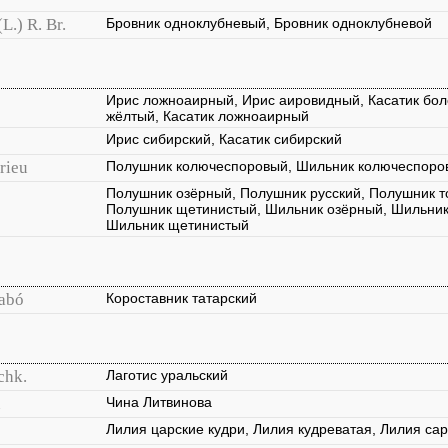
(L.) R. Br.
Бровник одноклубневый, Бровник одноклубневой
Ирис ложноаирный, Ирис аировидный, Касатик боло
жёлтый, Касатик ложноаирный
Ирис сибирский, Касатик сибирский
rieu
Полушник колючеспоровый, Шильник колючеспоро
Полушник озёрный, Полушник русский, Полушник 
Полушник щетинистый, Шильник озёрный, Шильник
Шильник щетинистый
zabó
Короставник татарский
chk.
Лаготис уральский
n
Чина Литвинова
Лилия царские кудри, Лилия кудреватая, Лилия са