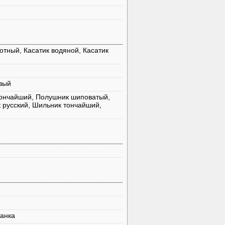
тный, Касатик водяной, Касатик
вый
тончайший, Полушник шиповатый,
 русский, Шильник тончайший,
ранка