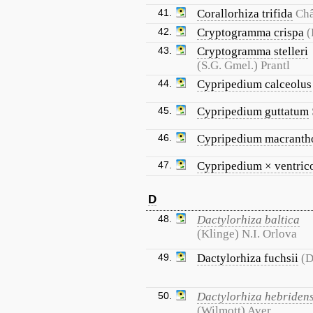
41.
Corallorhiza trifida
Châ
42.
Cryptogramma crispa
(
43.
Cryptogramma stelleri
(S.G. Gmel.) Prantl
44.
Cypripedium calceolus
45.
Cypripedium guttatum
46.
Cypripedium macranth
47.
Cypripedium × ventri
D
48.
Dactylorhiza baltica
(Klinge) N.I. Orlova
49.
Dactylorhiza fuchsii
(D
50.
Dactylorhiza hebridens
(Wilmott) Aver.