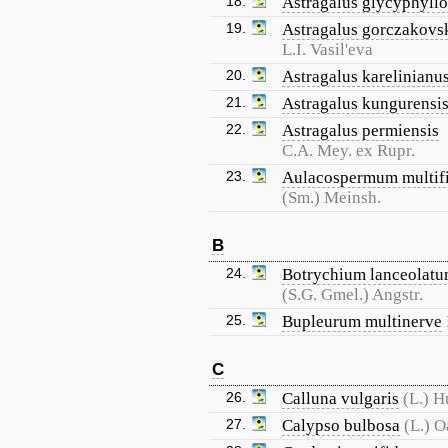
18.
Astragalus glycyphyllo
19.
Astragalus gorczakovsk
L.I. Vasil'eva
20.
Astragalus karelinianu
21.
Astragalus kungurensi
22.
Astragalus permiensis
C.A. Mey. ex Rupr.
23.
Aulacospermum multif
(Sm.) Meinsh.
B
24.
Botrychium lanceolat
(S.G. Gmel.) Angstr.
25.
Bupleurum multinerve
C
26.
Calluna vulgaris
(L.) H
27.
Calypso bulbosa
(L.) 