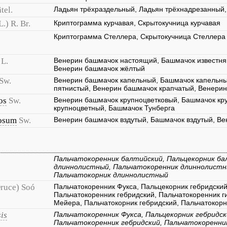
tel.
Ладьян трёхраздельный, Ладьян трёхнадрезанный,
L.) R. Br.
Криптограмма курчавая, Скрытокучница курчавая
Криптограмма Стеллера, Скрытокучница Стеллера
L.
Венерин башмачок настоящий, Башмачок известня
Венерин башмачок жёлтый
Sw.
Венерин башмачок капельный, Башмачок капельны
пятнистый, Венерин башмачок крапчатый, Венери
os
Sw.
Венерин башмачок крупноцветковый, Башмачок кр
крупноцветный, Башмачок Тунберга
cosum
Sw.
Венерин башмачок вздутый, Башмачок вздутый, Ве
Пальчатокоренник балтийский, Пальцекорник ба
длиннолистный, Пальчатокоренник длиннолистн
Пальчатокорник длиннолистный
ruce) Soó
Пальчатокоренник Фукса, Пальцекорник гебридский
Пальчатокоренник гебридский, Пальчатокоренник 
Мейера, Пальчатокорник гебридский, Пальчатокор
is
Пальчатокоренник Фукса, Пальцекорник гебридск
Пальчатокоренник гебридский, Пальчатокоренни