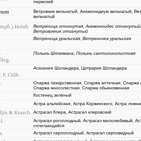
пермский
omum
Ветровник вильчатый, Анемонидиум вильчатый, Вет
вильчатый
Steph.) Holub
Ветреница отогнутая, Анемоноидес отогнутый,
Ветровочник отогнутый
Ветреница уральская, Ветреничка уральская
a
Полынь Штехмана, Полынь сантолинолистная
lleg.
Асахинея Шоландера, Цетрария Шоландера
. F. Culb.
.
Спаржа лекарственная, Спаржа аптечная, Спаржа 
Спаржа многолистная, Спаржа обыкновенная
.
Костенец зелёный
Астра альпийская, Астра Коржинского, Астра ложн
Iljin & Krasch.
Астрагал Клера, Астрагал клеровский
l.
Астрагал рогоплодный, Астрагал мелолюбивый, Аст
сплетающийся
m.
Астрагал серпоплодный, Астрагал серповидный