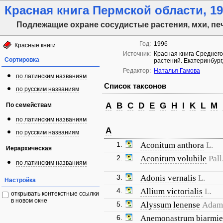
Красная книга Пермской области, 199
Подлежащие охране сосудистые растения, мхи, пе
Год:
1996
Красные книги
Источник:
Красная книга Среднего
Сортировка
растений. Екатеринбург,
Редактор:
Наталья Гамова
по латинским названиям
Список таксонов
по русским названиям
A
B
C
D
E
G
H
I
K
L
M
По семействам
по латинским названиям
A
по русским названиям
1.
Aconitum anthora
L.
Иерархическая
2.
Aconitum volubile
Pall
по латинским названиям
3.
Adonis vernalis
L.
Настройка
4.
Allium victorialis
L.
открывать контекстные ссылки
в новом окне
5.
Alyssum lenense
Adam
6.
Anemonastrum biarmie