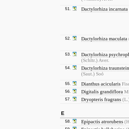
51.
Dactylorhiza incarnata
52.
Dactylorhiza maculata
53.
Dactylorhiza psychrop
(Schltr.) Aver.
54.
Dactylorhiza traunstein
(Saut.) Soó
55.
Dianthus acicularis
Fis
56.
Digitalis grandiflora
Mi
57.
Dryopteris fragrans
(L.
E
58.
Epipactis atrorubens
(H