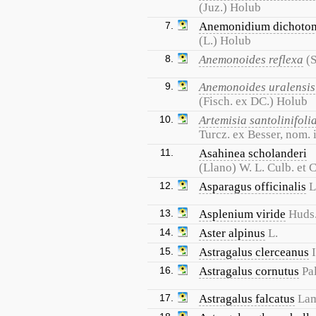
(Juz.) Holub
7.
Anemonidium dichot
(L.) Holub
8.
Anemonoides reflexa
(
9.
Anemonoides uralensis
(Fisch. ex DC.) Holub
10.
Artemisia santolinifoli
Turcz. ex Besser, nom. i
11.
Asahinea scholanderi
(Llano) W. L. Culb. et C
12.
Asparagus officinalis
L
13.
Asplenium viride
Huds
14.
Aster alpinus
L.
15.
Astragalus clerceanus
16.
Astragalus cornutus
Pal
17.
Astragalus falcatus
La