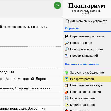
Плантариум
EN
определитель растений
онлайн
Для мобильных устройств
ой исчезновения виды животных и
Сервисы
Определение растения
Поиск таксонов
Поиск регионов и точек
Проверка названий
Растения и лишайники
ивоядный
Загрузить изображение
ся, Аконит мохнатый, Борец
Все фотографии
Неопределённые виды
есенний, Стародубка весенняя
Неопознанные особи
Галерея таксонов
Каталог таксонов
еница пермская, Ветренник