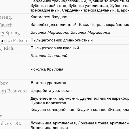
Сердечник трёхнадрезанный, Зубянка тонколистная
Зубянка тройчатая, Зубянка узколистная, Зубяночк
трёхнадрезный, Сердечник трёхраздельный, Шаро
preng.
Кастиллея бледная
Tausch
Василёк цельнолистный, Василёк цельнокрайноли
na
Spreng.
Василёк Маршалла, Василёк Маршаллов
ia
(L.) Fritsch
Пыльцеголовник длиннолистный
.) Rich.
Пыльцеголовник красный
Ясколка Игошиной
Ясколка Крылова
ubov
Ясколка уральская
uy) Beauverd
Цицербита уральская
Двулепестник парижский, Двулепестник четырёхбо
Цирцея парижская
Клаусия солнцепёчная, Клаузия солнцепёчная, Кл
ky
tdl. ex DC.
Ложечница арктическая, Ложечная трава арктическ
Ложечница ленская