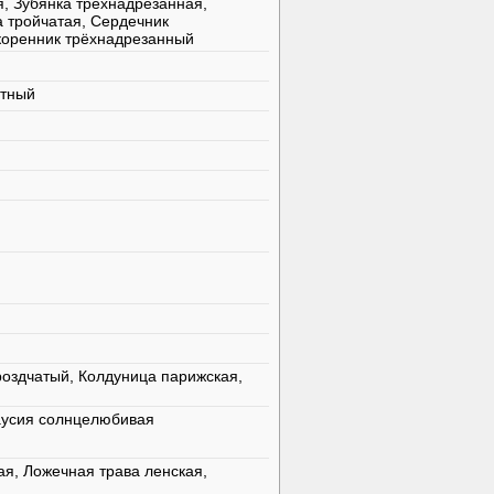
, Зубянка трёхнадрезанная,
а тройчатая, Сердечник
коренник трёхнадрезанный
стный
роздчатый, Колдуница парижская,
аусия солнцелюбивая
ая, Ложечная трава ленская,