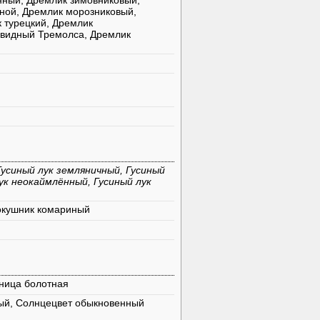
нный, Дремлик зимовниковый,
ной, Дремлик морозниковый,
 турецкий, Дремлик
евидный Тремолса, Дремлик
Гусиный лук земляничный, Гусиный
лук неокаймлённый, Гусиный лук
окушник комариный
ница болотная
ый, Солнцецвет обыкновенный