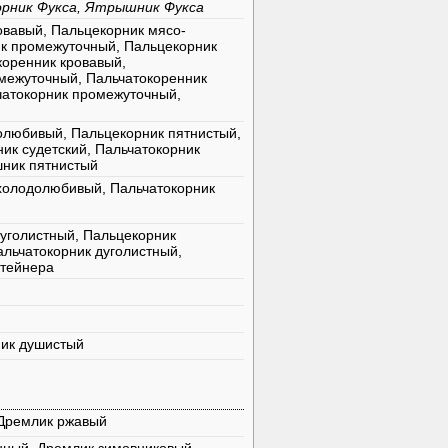
орник Фукса, Ятрышник Фукса
овавый, Пальцекорник мясо-
ик промежуточный, Пальцекорник
коренник кровавый,
межуточный, Пальчатокоренник
чатокорник промежуточный,
олюбивый, Пальцекорник пятнистый,
ик судетский, Пальчатокорник
шник пятнистый
холодолюбивый, Пальчатокорник
уголистный, Пальцекорник
альчатокорник дуголистный,
штейнера
ник душистый
 Дремлик ржавый