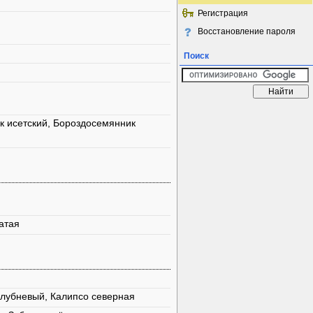
Регистрация
Восстановление пароля
Поиск
к исетский, Бороздосемянник
атая
клубневый, Калипсо северная