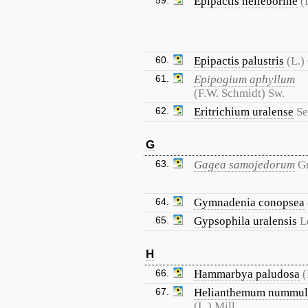
59.
Epipactis helleborine
(
60.
Epipactis palustris
(L.)
61.
Epipogium aphyllum
(F.W. Schmidt) Sw.
62.
Eritrichium uralense
Se
G
63.
Gagea samojedorum
G
64.
Gymnadenia conopsea
65.
Gypsophila uralensis
L
H
66.
Hammarbya paludosa
(
67.
Helianthemum nummul
(L.) Mill.