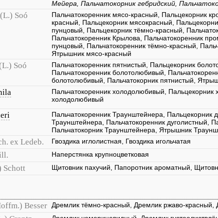
Мейера, Пальчатокорник гебридский, Пальчаток
(L.) Soó
Пальчатокоренник мясо-красный, Пальцекорник кр
красный, Пальцекорник мясокрасный, Пальцекорн
пунцовый, Пальцекорник тёмно-красный, Пальчато
Пальчатокоренник Крылова, Пальчатокоренник про
пунцовый, Пальчатокоренник тёмно-красный, Паль
Ятрышник мясо-красный
(L.) Soó
Пальчатокоренник пятнистый, Пальцекорник болот
Пальчатокоренник болотолюбивый, Пальчатокоренн
болотолюбивый, Пальчатокорник пятнистый, Ятры
hila
Пальчатокоренник холодолюбивый, Пальцекорник 
холодолюбивый
eri
Пальчатокоренник Траунштейнера, Пальцекорник д
Траунштейнера, Пальчатокоренник дуголистный, П
Пальчатокорник Траунштейнера, Ятрышник Траун
ch. ex Ledeb.
Гвоздика иглолистная, Гвоздика игольчатая
ll.
Наперстянка крупноцветковая
) Schott
Щитовник пахучий, Папоротник ароматный, Щитов
offm.) Besser
Дремлик тёмно-красный, Дремлик ржаво-красный,