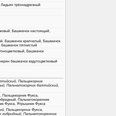
 Ладьян трёхнадрезный
ковый, Башмачок настоящий,
й, Башмачок крапчатый, Башмачок
н башмачок пятнистый
упноцветковый, Башмачок
нерин башмачок вздутоцветковый
лтийский, Пальцекорник
ый, Пальчатокорник балтийский,
, Пальцекорник Фукса,
гибридный, Пальчатокоренник
ник Фукса, Ятрышник Фукса
ий, Пальцекорник Фукса,
к гибридный, Пальчатокоренник