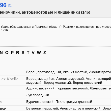
6 г.
чёночники, антоцеротовые и лишайники (146)
 Урала (Свердловская и Пермская области): Редкие и находящиеся под угроз
 1996.
N
O
P
R
S
T
V
W
Z
Борец противоядный, Аконит жёлтый, Аконит прот
. ex Koelle
Борец вьющийся, Аконит амурский, Аконит вьющий
амурский, Борец мохнатый, Борец посьетский
Адонис весенний, Горицвет весенний, Желтоцвет в
Лук победный
s
Бурачок ленский, Птилотрихум длинный
nse
Ветреник пермский, Анемонаструм пермский, Ветр