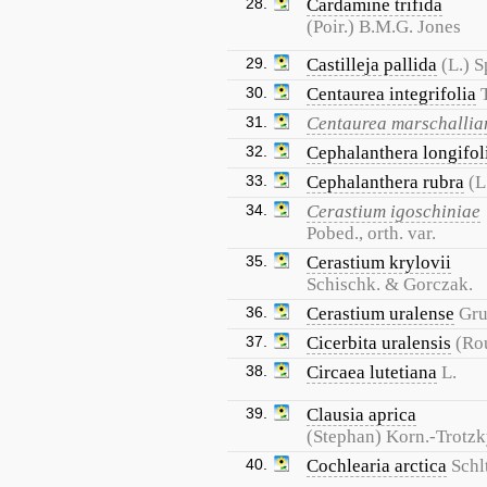
28.
Cardamine trifida
(Poir.) B.M.G. Jones
29.
Castilleja pallida
(L.) S
30.
Centaurea integrifolia
31.
Centaurea marschallia
32.
Cephalanthera longifol
33.
Cephalanthera rubra
(L
34.
Cerastium igoschiniae
Pobed., orth. var.
35.
Cerastium krylovii
Schischk. & Gorczak.
36.
Cerastium uralense
Gr
37.
Cicerbita uralensis
(Ro
38.
Circaea lutetiana
L.
39.
Clausia aprica
(Stephan) Korn.-Trotz
40.
Cochlearia arctica
Schl