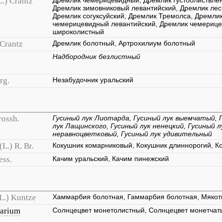
L.) Crantz
Дремлик чемерицевидный, Дремлик густоолиствлё
Дремлик зимовниковый левантийский, Дремлик лес
Дремлик согуксуйский, Дремлик Тремолса, Дремлик
чемерицевидный левантийский, Дремлик чемериц
широколистный
 Crantz
Дремлик болотный, Артрохилиум болотный
Надбородник безлистный
rg.
Незабудочник уральский
rossh.
Гусиный лук Лиотарда, Гусиный лук выемчатый, 
лук Лащинского, Гусиный лук ненецкий, Гусиный 
неравноцветковый, Гусиный лук удивительный
(L.) R. Br.
Кокушник комарниковый, Кокушник длиннорогий, К
ess.
Качим уральский, Качим пинежский
L.) Kuntze
Хаммарбия болотная, Гаммарбия болотная, Мякот
arium
Солнцецвет монетолистный, Солнцецвет монетчат