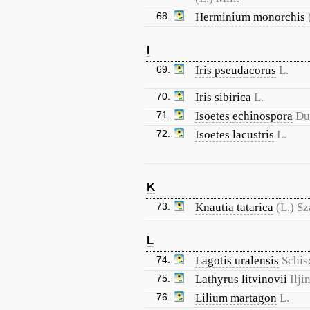
68.
Herminium monorchis
I
69.
Iris pseudacorus
L.
70.
Iris sibirica
L.
71.
Isoetes echinospora
Du
72.
Isoetes lacustris
L.
K
73.
Knautia tatarica
(L.) S
L
74.
Lagotis uralensis
Schis
75.
Lathyrus litvinovii
Ilji
76.
Lilium martagon
L.