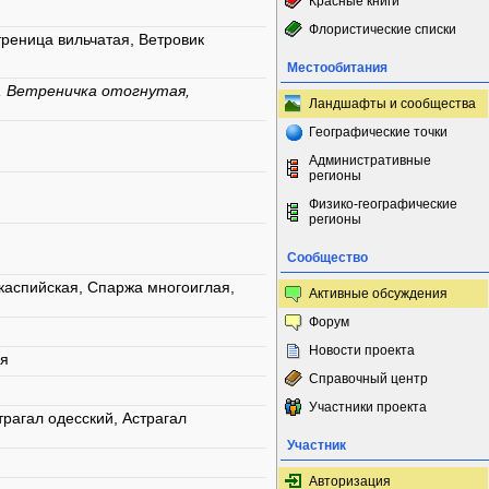
Красные книги
Флористические списки
реница вильчатая, Ветровик
Местообитания
 Ветреничка отогнутая,
Ландшафты и сообщества
Географические точки
Административные
регионы
Физико-географические
регионы
Сообщество
каспийская, Спаржа многоиглая,
Активные обсуждения
Форум
Новости проекта
ая
Справочный центр
Участники проекта
рагал одесский, Астрагал
Участник
Авторизация