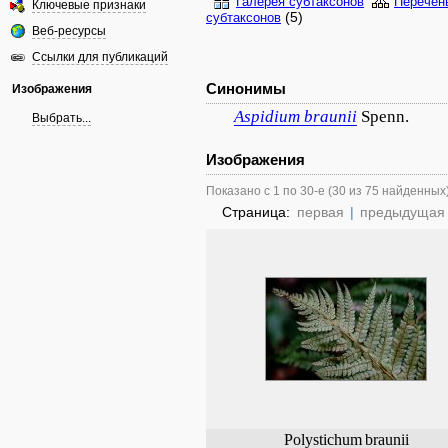
Галерея субтаксонов
Перечен
Ключевые признаки
(5)
субтаксонов
Веб-ресурсы
Ссылки для публикаций
Синонимы
Изображения
Aspidium
braunii
Spenn.
Выбрать...
Изображения
Показано с 1 по 30-е (30 из 75 найденных
Страница:
первая
|
предыдущая
Polystichum
braunii