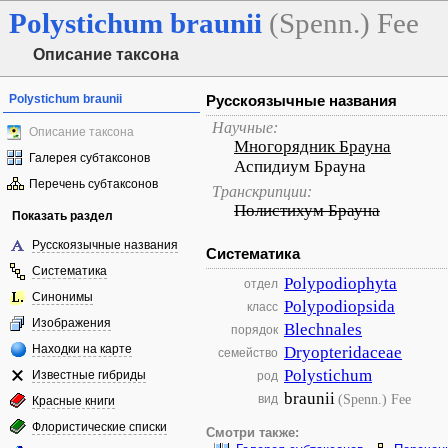
Polystichum
braunii
(Spenn.) Fee
Описание таксона
Polystichum braunii
Русскоязычные названия
Научные:
Описание таксона
Многорядник Брауна
Галерея субтаксонов
Аспидиум Брауна
Перечень субтаксонов
Транскрипции:
Полистихум Брауна
Показать раздел
Русскоязычные названия
Систематика
Систематика
Polypodiophyta
отдел
Синонимы
Polypodiopsida
класс
Изображения
Blechnales
порядок
Находки на карте
Dryopteridaceae
семейство
Polystichum
Известные гибриды
род
braunii
(Spenn.) Fee
вид
Красные книги
Флористические списки
Смотри также: