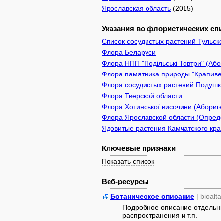
Ярославская область
(2015)
Указания во флористических спи
Список сосудистых растений Тульск
Флора Беларуси
Флора НПП "Подільські Товтри" (Або
Флора памятника природы "Крапивен
Флора сосудистых растений Подушки
Флора Тверской области
Флора Хотинської височини (Абориге
Флора Ярославской области (Опреде
Ядовитые растения Камчатского кра
Ключевые признаки
Показать список
Веб-ресурсы
Ботаническое описание
| bioalt
Подробное описание отдельны
распространения и т.п.