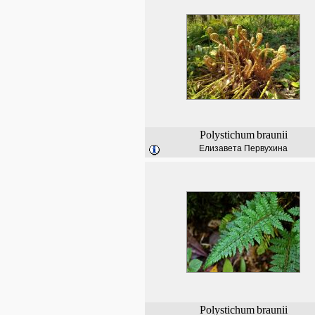
Polystichum
braunii
Елизавета Первухина
Polystichum
braunii