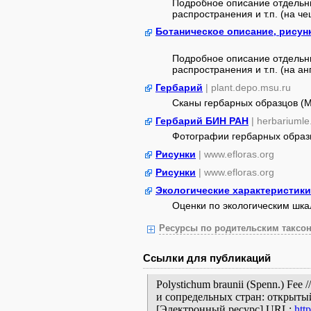
Подробное описание отдельны
распространения и т.п. (на че
Ботаническое описание, рисун
Подробное описание отдельны
распространения и т.п. (на анг
Гербарий
| plant.depo.msu.ru
Сканы гербарных образцов (
Гербарий БИН РАН
| herbariumle
Фотографии гербарных образ
Рисунки
| www.efloras.org
Рисунки
| www.efloras.org
Экологические характеристики
Оценки по экологическим шк
Ресурсы по родительским таксон
Ссылки для публикаций
Polystichum braunii (Spenn.) Fe
и сопредельных стран: открытый
[Электронный ресурс] URL:
htt