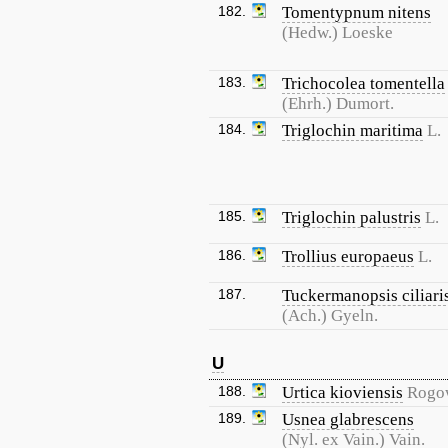
182.
Tomentypnum nitens
(Hedw.) Loeske
183.
Trichocolea tomentella
(Ehrh.) Dumort.
184.
Triglochin maritima
L.
185.
Triglochin palustris
L.
186.
Trollius europaeus
L.
187.
Tuckermanopsis ciliari
(Ach.) Gyeln.
U
188.
Urtica kioviensis
Rogo
189.
Usnea glabrescens
(Nyl. ex Vain.) Vain.