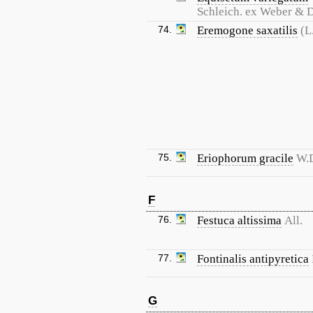
Schleich. ex Weber & 
74.
Eremogone saxatilis
(L
75.
Eriophorum gracile
W.D
F
76.
Festuca altissima
All.
77.
Fontinalis antipyretica
G