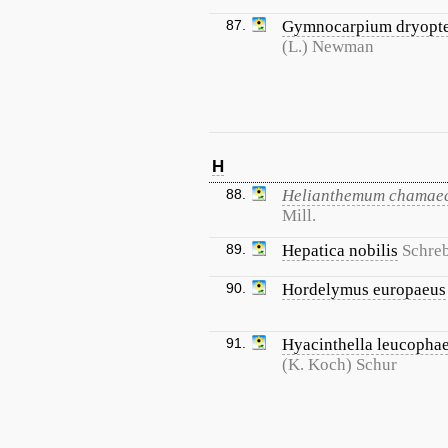
87.
Gymnocarpium dryopte
(L.) Newman
H
88.
Helianthemum chamaec
Mill.
89.
Hepatica nobilis
Schreb
90.
Hordelymus europaeus
91.
Hyacinthella leucopha
(K. Koch) Schur