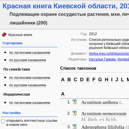
Красная книга Киевской области, 201
Подлежащие охране сосудистые растения, мхи, пе
лишайники (200)
Год:
2012
Красные книги
Источник:
Список регіонально рідкі
Сортировка
охорони у Київській обла
рішення Київської облас
по латинским названиям
Документ:
herba.msu.ru/shipunov/sc
Редакторы:
Наталья Гамова
,
Андрей
по русским названиям
Список таксонов
По семействам
по латинским названиям
A
B
C
D
E
F
G
H
I
J
L
по русским названиям
A
Иерархическая
1.
Aconitum anthora
L.
по латинским названиям
Настройка
2.
Aconitum nemorosum
M. Bieb. ex Rchb.
открывать контекстные ссылки
в новом окне
3.
Adenophora liliifolia
(