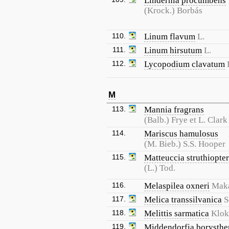
Lindernia procumbens
(Krock.) Borbás
110.
Linum flavum
L.
111.
Linum hirsutum
L.
112.
Lycopodium clavatum
M
113.
Mannia fragrans
(Balb.) Frye et L. Clark
114.
Mariscus hamulosus
(M. Bieb.) S.S. Hooper
115.
Matteuccia struthiopter
(L.) Tod.
116.
Melaspilea oxneri
Maka
117.
Melica transsilvanica
S
118.
Melittis sarmatica
Klo
119.
Middendorfia borysthe