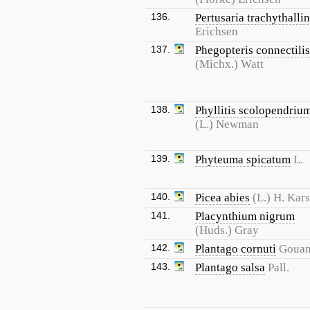
136.
Pertusaria trachythalli
Erichsen
137.
Phegopteris connectilis
(Michx.) Watt
138.
Phyllitis scolopendriu
(L.) Newman
139.
Phyteuma spicatum
L.
140.
Picea abies
(L.) H. Kars
141.
Placynthium nigrum
(Huds.) Gray
142.
Plantago cornuti
Goua
143.
Plantago salsa
Pall.