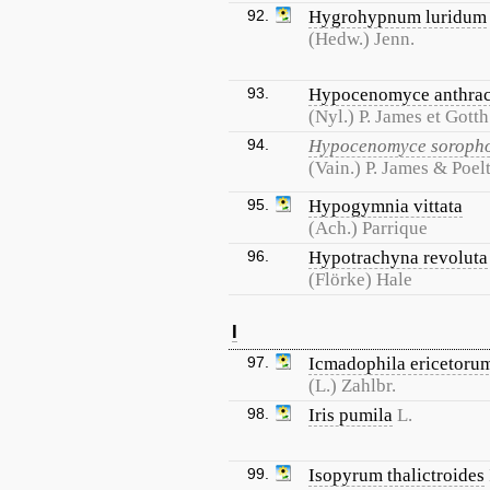
92.
Hygrohypnum luridum
(Hedw.) Jenn.
93.
Hypocenomyce anthrac
(Nyl.) P. James et Gotth
94.
Hypocenomyce soroph
(Vain.) P. James & Poel
95.
Hypogymnia vittata
(Ach.) Parrique
96.
Hypotrachyna revoluta
(Flörke) Hale
I
97.
Icmadophila ericetoru
(L.) Zahlbr.
98.
Iris pumila
L.
99.
Isopyrum thalictroides