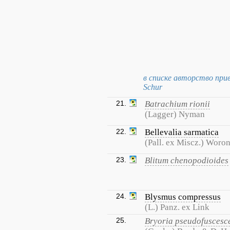
в списке авторство прив
Schur
21.
Batrachium rionii
(Lagger) Nyman
22.
Bellevalia sarmatica
(Pall. ex Miscz.) Woro
23.
Blitum chenopodioides
24.
Blysmus compressus
(L.) Panz. ex Link
25.
Bryoria pseudofuscesc