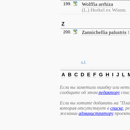
199.
Wolffia arrhiza
(L.) Horkel ex Wimm.
Z
200.
Zannichellia palustris
L
s.l.
A
B
C
D
E
F
G
H
I
J
L
Если вы заметили ошибку или нето
сообщите об этом
редактору
спис
Если вы хотите добавить на "Пла
которая отсутствует в
списке
, р
желании
администратору
проект