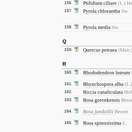
156.
Ptilidium ciliare
(L.) H
157.
Pyrola chlorantha
Sw.
158.
Pyrola media
Sw.
Q
159.
Quercus petraea
(Matt.)
R
160.
Rhododendron luteum
161.
Rhynchospora alba
(L.
162.
Riccia canaliculata
Hof
163.
Rosa gorenkensis
Bess
164.
Rosa jundzillii
Besser
165.
Rosa spinosissima
L.