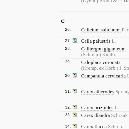
(Gyeln.) Brodo & D. H
C
26.
Calicium salicinum
Per
27.
Calla palustris
L.
28.
Calliergon giganteum
(Schimp.) Kindb.
29.
Caloplaca coronata
(Kremp. ex Körb.) J. St
30.
Campanula cervicaria
L
31.
Carex atherodes
Spreng
32.
Carex brizoides
L.
33.
Carex diandra
Schrank
34.
Carex flacca
Schreb.