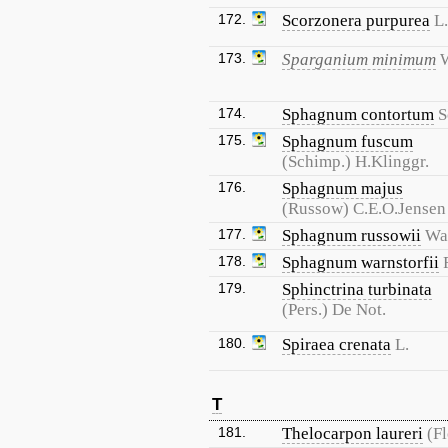
172.
Scorzonera purpurea
L.
173.
Sparganium minimum
W
174.
Sphagnum contortum
S
175.
Sphagnum fuscum
(Schimp.) H.Klinggr.
176.
Sphagnum majus
(Russow) C.E.O.Jensen
177.
Sphagnum russowii
Wa
178.
Sphagnum warnstorfii
179.
Sphinctrina turbinata
(Pers.) De Not.
180.
Spiraea crenata
L.
T
181.
Thelocarpon laureri
(Fl