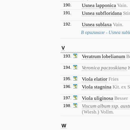
190.
Usnea lapponica
Vain.
191.
Usnea subfloridana
Stir
192.
Usnea sublaxa
Vain.
В оригинале - Usnea subla
V
193.
Veratrum lobelianum
B
194.
Veronica paczoskiana
195.
Viola elatior
Fries
196.
Viola stagnina
Kit. ex S
197.
Viola uliginosa
Besser
198.
Viscum album ssp. aus
(Wiesb.) Vollm.
W