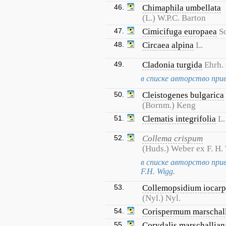
46.
Chimaphila umbellata
(L.) W.P.C. Barton
47.
Cimicifuga europaea
S
48.
Circaea alpina
L.
49.
Cladonia turgida
Ehrh.
в списке авторство прив
50.
Cleistogenes bulgarica
(Bornm.) Keng
51.
Clematis integrifolia
L.
52.
Collema crispum
(Huds.) Weber ex F. H.
в списке авторство прив
F.H. Wigg.
53.
Collemopsidium iocar
(Nyl.) Nyl.
54.
Corispermum marschall
55.
Corydalis marschallian