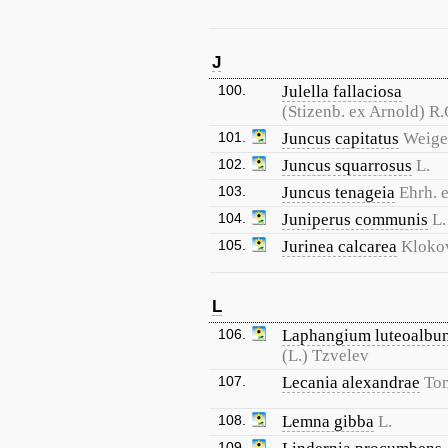
J
100.
Julella fallaciosa
(Stizenb. ex Arnold) R.
101.
Juncus capitatus
Weige
102.
Juncus squarrosus
L.
103.
Juncus tenageia
Ehrh. e
104.
Juniperus communis
L.
105.
Jurinea calcarea
Kloko
L
106.
Laphangium luteoalbu
(L.) Tzvelev
107.
Lecania alexandrae
To
108.
Lemna gibba
L.
109.