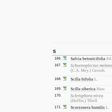
S
166.
Salvia betonicifolia
Etl
167.
Schoenoplectus melan
(C.A. Mey.) Grossh.
168.
Scilla bifolia
L.
169.
Scilla siberica
Haw.
170.
Sclerophora nivea
(Hoffm.) Tibell
171.
Scorzonera humilis
L.