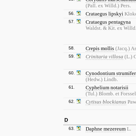
(Pall. ex Willd.) Pers.
56.
Crataegus lipskyi
Klok
57.
Crataegus pentagyna
Waldst. & Kit. ex Willd
58.
Crepis mollis
(Jacq.) A
59.
Crinitaria villosa
(L.) 
60.
Cynodontium strumife
(Hedw.) Lindb.
61.
Cyphelium notarisii
(Tul.) Blomb. et Forssel
62.
Cytisus blockianus
Paw
D
63.
Daphne mezereum
L.