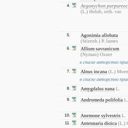
4.
Aegonychon purpureo
(L.) Holub, orth. var.
5.
Agonimia allobata
(Stizenb.) P. James
6.
Allium savranicum
(Nyman) Oxner
в списке авторство прив
7.
Alnus incana
(L.) Moe
в списке авторство прив
8.
Amygdalus nana
L.
9.
Andromeda polifolia
L.
10.
Anemone sylvestris
L.
11.
Antennaria dioica
(L.) 