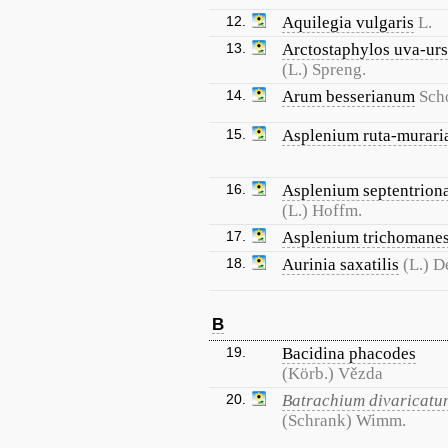
12.
Aquilegia vulgaris
L.
13.
Arctostaphylos uva-urs
(L.) Spreng.
14.
Arum besserianum
Sch
15.
Asplenium ruta-murari
16.
Asplenium septentrion
(L.) Hoffm.
17.
Asplenium trichomane
18.
Aurinia saxatilis
(L.) D
B
19.
Bacidina phacodes
(Körb.) Vězda
20.
Batrachium divaricatu
(Schrank) Wimm.