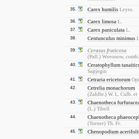
35.
Carex humilis
Leyss.
36.
Carex limosa
L.
37.
Carex paniculata
L.
38.
Centunculus minimus
L
39.
Cerasus fruticosa
(Pall.) Woronow, comb.
40.
Ceratophyllum tanaiti
Sapjegin
41.
Cetraria ericetorum
Op
42.
Cetrelia monachorum
(Zahlbr.) W. L. Culb. et 
43.
Chaenotheca furfurace
(L.) Tibell
44.
Chaenotheca phaeocep
(Turner) Th. Fr.
45.
Chenopodium acerifol