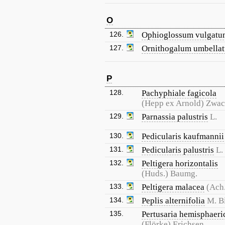
O
126.
Ophioglossum vulgatu
127.
Ornithogalum umbella
P
128.
Pachyphiale fagicola
(Hepp ex Arnold) Zwa
129.
Parnassia palustris
L.
130.
Pedicularis kaufmannii
131.
Pedicularis palustris
L.
132.
Peltigera horizontalis
(Huds.) Baumg.
133.
Peltigera malacea
(Ach
134.
Peplis alternifolia
M. B
135.
Pertusaria hemisphaeri
(Flörke) Erichsen