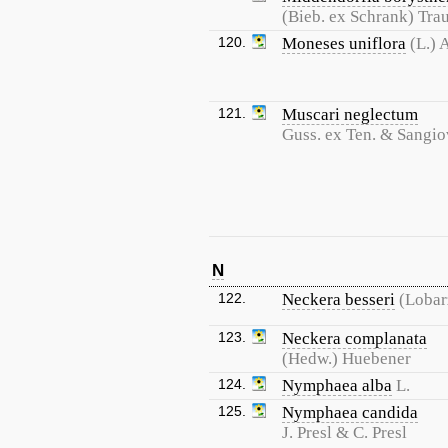
(Bieb. ex Schrank) Trau
120.
Moneses uniflora
(L.) 
121.
Muscari neglectum
Guss. ex Ten. & Sangio
N
122.
Neckera besseri
(Lobarz
123.
Neckera complanata
(Hedw.) Huebener
124.
Nymphaea alba
L.
125.
Nymphaea candida
J. Presl & C. Presl