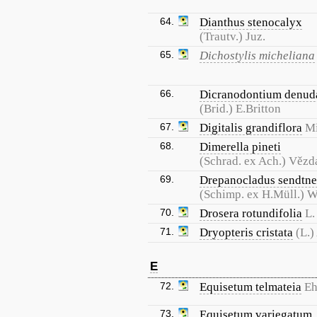
64.
Dianthus stenocalyx
(Trautv.) Juz.
65.
Dichostylis micheliana
66.
Dicranodontium denud
(Brid.) E.Britton
67.
Digitalis grandiflora
Mi
68.
Dimerella pineti
(Schrad. ex Ach.) Vězd
69.
Drepanocladus sendtne
(Schimp. ex H.Müll.) W
70.
Drosera rotundifolia
L.
71.
Dryopteris cristata
(L.)
E
72.
Equisetum telmateia
Eh
73.
Equisetum variegatum