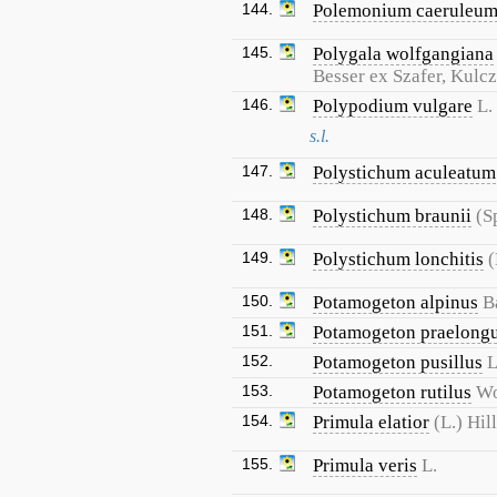
144.
Polemonium caeruleu
145.
Polygala wolfgangiana
Besser ex Szafer, Kulcz.
146.
Polypodium vulgare
L.
s.l.
147.
Polystichum aculeatum
148.
Polystichum braunii
(S
149.
Polystichum lonchitis
(
150.
Potamogeton alpinus
B
151.
Potamogeton praelong
152.
Potamogeton pusillus
L
153.
Potamogeton rutilus
Wo
154.
Primula elatior
(L.) Hill
155.
Primula veris
L.