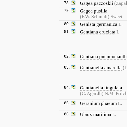
78.
Gagea paczoskii
(Zapał
79.
Gagea pusilla
(F.W. Schmidt) Sweet
80.
Genista germanica
L.
81.
Gentiana cruciata
L.
82.
Gentiana pneumonanth
83.
Gentianella amarella
(L
84.
Gentianella lingulata
(C. Agardh) N.M. Pritch
85.
Geranium phaeum
L.
86.
Glaux maritima
L.