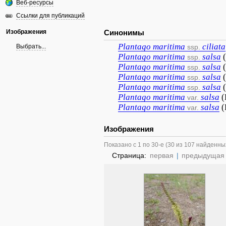
Веб-ресурсы
Ссылки для публикаций
Изображения
Синонимы
Plantago
maritima
ciliata
Выбрать...
ssp.
Plantago
maritima
salsa
ssp.
Plantago
maritima
salsa
ssp.
Plantago
maritima
salsa
ssp.
Plantago
maritima
salsa
ssp.
Plantago
maritima
salsa
(
var.
Plantago
maritima
salsa
(
var.
Изображения
Показано с 1 по 30-е (30 из 107 найденны
Страница:
первая
|
предыдущая