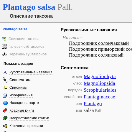
Plantago
salsa
Pall.
Описание таксона
Plantago salsa
Русскоязычные названия
Научные:
Описание таксона
Подорожник солончаковый
Галерея субтаксонов
Подорожник приморский со
Перечень субтаксонов
Подорожник солянковый
Показать раздел
Систематика
Русскоязычные названия
Magnoliophyta
отдел
Систематика
Magnoliopsida
класс
Синонимы
Scrophulariales
порядок
Изображения
Plantaginaceae
семейство
Находки на карте
Plantago
род
salsa
Pall.
Красные книги
вид
Флористические списки
Ключевые признаки