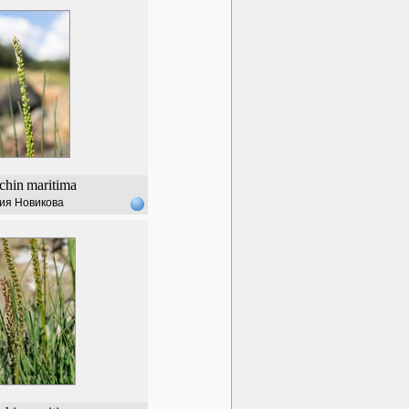
chin
maritima
ия Новикова