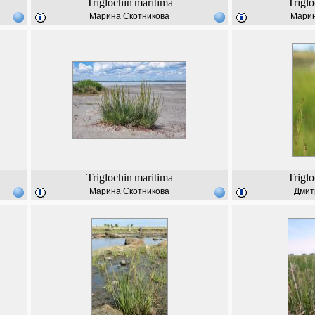
Triglochin
maritima
Triglo
Марина Скотникова
Марин
Triglochin
maritima
Triglo
Марина Скотникова
Дмит