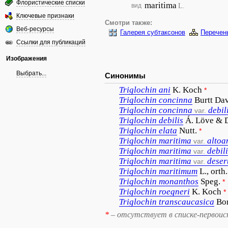
Флористические списки
maritima
L.
вид
Ключевые признаки
Смотри также:
Веб-ресурсы
Галерея субтаксонов
Перечен
Ссылки для публикаций
Изображения
Выбрать...
Синонимы
Triglochin
ani
K. Koch
*
Triglochin
concinna
Burtt Da
Triglochin
concinna
debil
var.
Triglochin
debilis
Á. Löve & 
Triglochin
elata
Nutt.
*
Triglochin
maritima
altoa
var.
Triglochin
maritima
debil
var.
Triglochin
maritima
deser
var.
Triglochin
maritimum
L., orth.
Triglochin
monanthos
Speg.
*
Triglochin
roegneri
K. Koch
*
Triglochin
transcaucasica
Bo
*
– отсутствует в списке-первоис