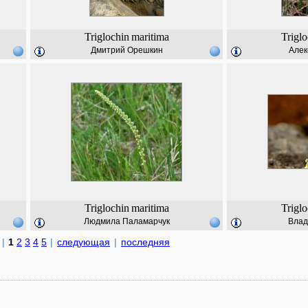
Triglochin
maritima
Triglo
Дмитрий Орешкин
Алек
Triglochin
maritima
Triglo
Людмила Паламарчук
Влад
|
1
2
3
4
5
|
следующая
|
последняя