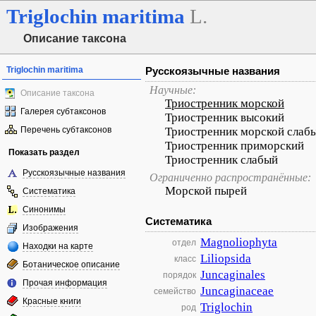
Triglochin
maritima
L.
Описание таксона
Triglochin maritima
Русскоязычные названия
Научные:
Описание таксона
Триостренник морской
Галерея субтаксонов
Триостренник высокий
Перечень субтаксонов
Триостренник морской слаб
Триостренник приморский
Показать раздел
Триостренник слабый
Русскоязычные названия
Ограниченно распространённые:
Морской пырей
Систематика
Синонимы
Систематика
Изображения
Magnoliophyta
отдел
Находки на карте
Liliopsida
класс
Ботаническое описание
Juncaginales
порядок
Прочая информация
Juncaginaceae
семейство
Красные книги
Triglochin
род