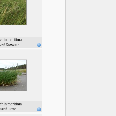
chin
maritima
рий Орешкин
chin
maritima
ксей Титов