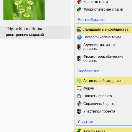
Красные книги
Флористические списки
Местообитания
Triglochin maritima
Ландшафты и сообщества
Триостренник морской
Географические точки
Административные
регионы
Физико-географические
регионы
Сообщество
Активные обсуждения
Форум
Новости проекта
Справочный центр
Участники проекта
Участник
Авторизация