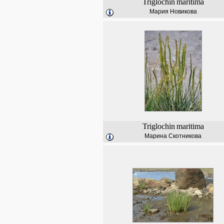
Triglochin
maritima
Мария Новикова
Triglochin
maritima
Марина Скотникова