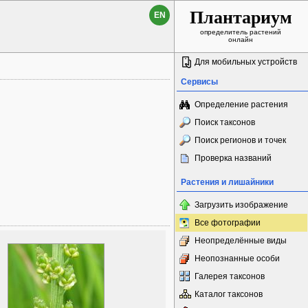
Плантариум
EN
определитель растений
онлайн
Для мобильных устройств
Сервисы
Определение растения
Поиск таксонов
Поиск регионов и точек
Проверка названий
Растения и лишайники
Загрузить изображение
Все фотографии
Неопределённые виды
Неопознанные особи
Галерея таксонов
Каталог таксонов