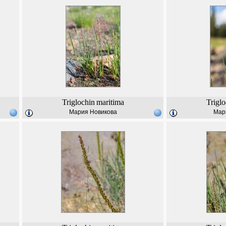
Triglochin
maritima
Triglo
Мария Новикова
Мар