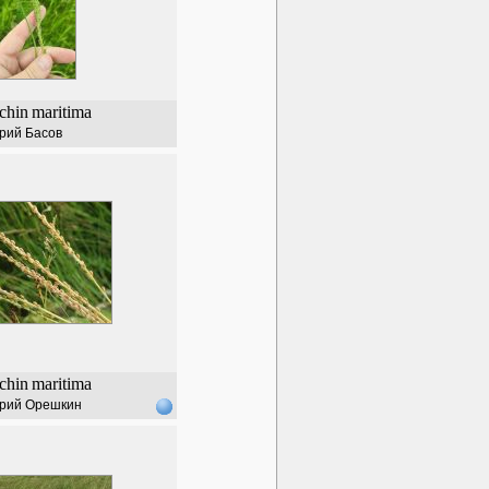
chin
maritima
рий Басов
chin
maritima
рий Орешкин