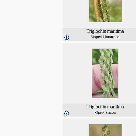
Triglochin
maritima
Мария Новикова
Triglochin
maritima
Юрий Басов