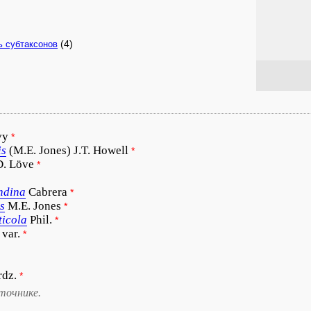
(4)
ь субтаксонов
vy
*
is
(M.E. Jones) J.T. Howell
*
D. Löve
*
ndina
Cabrera
*
is
M.E. Jones
*
ticola
Phil.
*
 var.
*
rdz.
*
точнике.