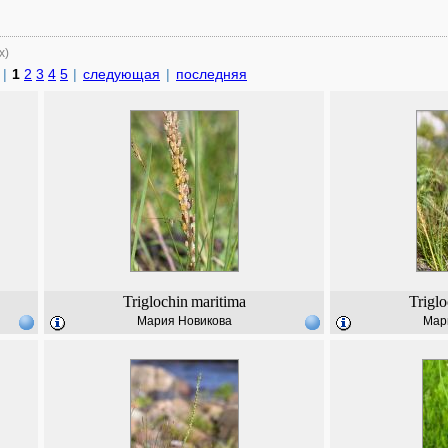
х)
|
1
2
3
4
5
|
следующая
|
последняя
Triglochin
maritima
Triglo
Мария Новикова
Мар