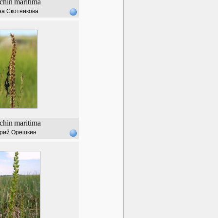
chin
maritima
а Скотникова
chin
maritima
рий Орешкин