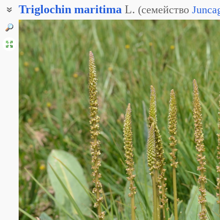
Triglochin
maritima
L.
(
семейство
Junca
Триостренник высокий
Триостренник морской слабый
Триостренник приморский
Триостренник слабый