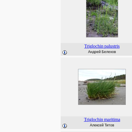
Triglochin
palustris
Андрей Белехов
Triglochin
maritima
Алексей Титов