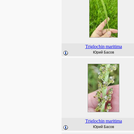
Triglochin
maritima
Юрий Басов
Triglochin
maritima
Юрий Басов