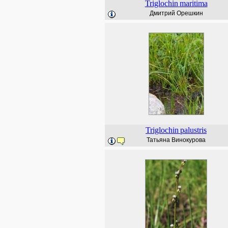
Triglochin
maritima
Дмитрий Орешкин
Triglochin
palustris
Татьяна Винокурова