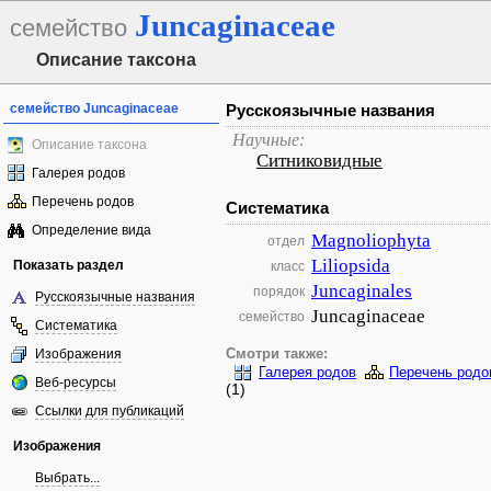
Juncaginaceae
семейство
Описание таксона
семейство Juncaginaceae
Русскоязычные названия
Научные:
Описание таксона
Ситниковидные
Галерея родов
Перечень родов
Систематика
Определение вида
Magnoliophyta
отдел
Liliopsida
Показать раздел
класс
Juncaginales
порядок
Русскоязычные названия
Juncaginaceae
семейство
Систематика
Изображения
Смотри также:
Галерея родов
Перечень родо
Веб-ресурсы
(1)
Ссылки для публикаций
Изображения
Выбрать...