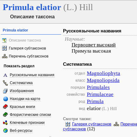
Primula
elatior
(L.) Hill
Описание таксона
Primula elatior
Русскоязычные названия
Научные:
Описание таксона
Первоцвет высокий
Галерея субтаксонов
Примула высокая
Перечень субтаксонов
Систематика
Показать раздел
Magnoliophyta
отдел
Русскоязычные названия
Magnoliopsida
класс
Систематика
Primulales
порядок
Изображения
Primulaceae
семейство
Находки на карте
Primula
род
Красные книги
elatior
(L.) Hill
вид
Флористические списки
Смотри также:
Ключевые признаки
Галерея субтаксонов
Перечен
(12)
субтаксонов
Веб-ресурсы