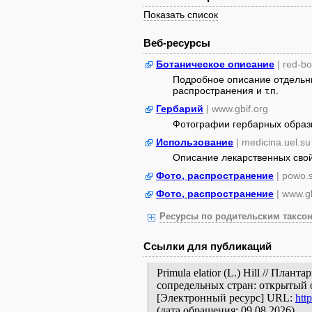
Показать список
Веб-ресурсы
Ботаническое описание
| red-b
Подробное описание отдельны
распространения и т.п.
Гербарий
| www.gbif.org
Фотографии гербарных образ
Использование
| medicina.uel.su
Описание лекарственных сво
Фото, распространение
| powo.
Фото, распространение
| www.gb
Ресурсы по родительским таксон
Ссылки для публикаций
Primula elatior (L.) Hill // Пла
сопредельных стран: открытый 
[Электронный ресурс] URL:
htt
(дата обращения: 09.08.2026).