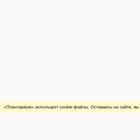
Обратная связь
«Плантариум» использует cookie-файлы. Оставаясь на сайте, вы