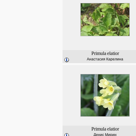
Primula
elatior
Анастасия Карелина
Primula
elatior
Денис Мирин