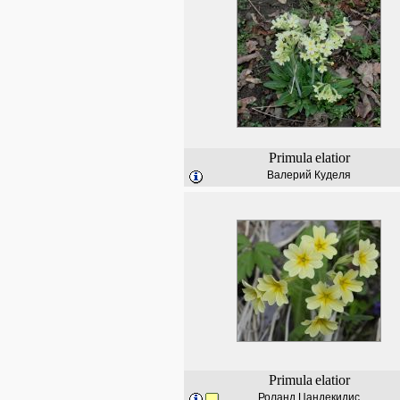
Primula
elatior
Валерий Куделя
Primula
elatior
Роланд Цандекидис