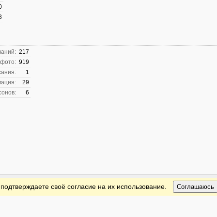
0
3
ваний:
217
 фото:
919
сания:
1
ация:
29
сонов:
6
 подтверждаете своё согласие на их использование.
Соглашаюсь