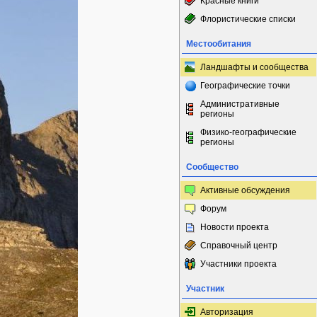
Красные книги
Флористические списки
Местообитания
Ландшафты и сообщества
Географические точки
Административные
регионы
Физико-географические
регионы
Сообщество
Активные обсуждения
Форум
Новости проекта
Справочный центр
Участники проекта
Участник
Авторизация