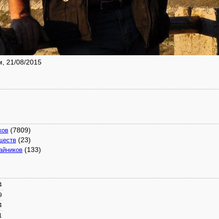
, 21/08/2015
(7809)
ков
(23)
ществ
(133)
айников
4
9
4
1