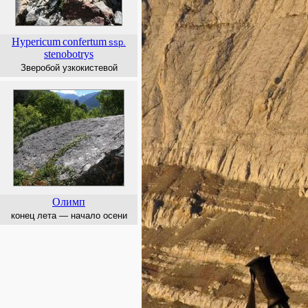
Hypericum
confertum
ssp.
stenobotrys
Зверобой узкокистевой
Олимп
конец лета — начало осени