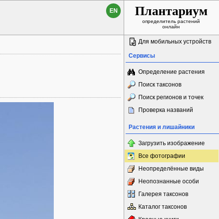
Плантариум
EN
определитель растений
онлайн
Для мобильных устройств
Сервисы
Определение растения
Поиск таксонов
Поиск регионов и точек
Проверка названий
Растения и лишайники
Загрузить изображение
Все фотографии
Неопределённые виды
Неопознанные особи
Галерея таксонов
Каталог таксонов