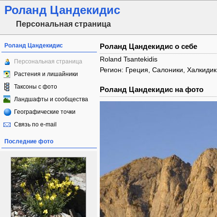
Роланд Цандекидис
Персональная страница
Роланд Цандекидис
Роланд Цандекидис о себе
Roland Tsantekidis
Персональная страница
Регион: Греция, Салоники, Халкиди
Растения и лишайники
Таксоны с фото
Роланд Цандекидис на фото
Ландшафты и сообщества
Географические точки
Связь по e-mail
Последние фото