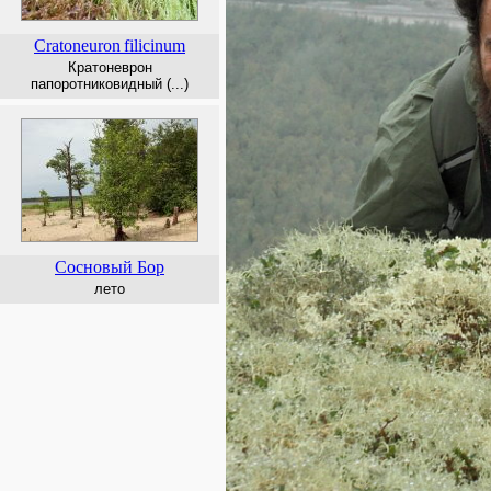
Cratoneuron
filicinum
Кратоневрон
папоротниковидный (...)
Сосновый Бор
лето