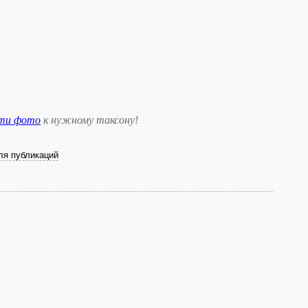
сти фото
к нужному таксону
!
ля публикаций