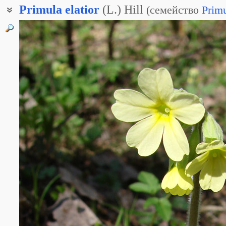
Primula
elatior
(L.) Hill
(
семейство
Prim
Примула высокая