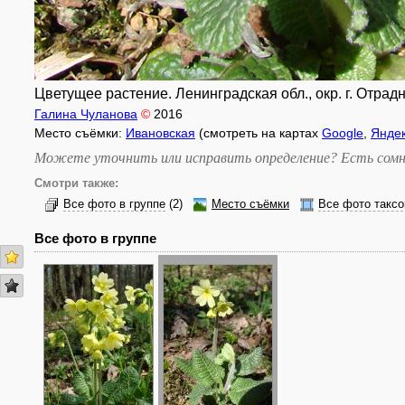
Цветущее растение. Ленинградская обл., окр. г. Отрадн
Галина Чуланова
©
2016
Место съёмки:
Ивановская
(смотреть на картах
Google
,
Янде
Можете уточнить или исправить определение? Есть сомн
Смотри также:
Все фото в группе
(2)
Место съёмки
Все фото таксо
Все фото в группе