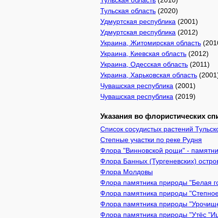
Тульская область
(2010)
Тульская область
(2020)
Удмуртская республика
(2001)
Удмуртская республика
(2012)
Украина, Житомирская область
(201
Украина, Киевская область
(2012)
Украина, Одесская область
(2011)
Украина, Харьковская область
(2001
Чувашская республика
(2001)
Чувашская республика
(2019)
Указания во флористических спи
Список сосудистых растений Тульск
Степные участки по реке Рудня
Флора "Винновской рощи" - памятник
Флора Банных (Тургеневских) остро
Флора Молдовы
Флора памятника природы "Белая го
Флора памятника природы "Степное
Флора памятника природы "Урочище 
Флора памятника природы "Утёс "Иш