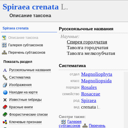
Spiraea
crenata
L.
Описание таксона
Spiraea crenata
Русскоязычные названия
Научные:
Описание таксона
Спирея городчатая
Галерея субтаксонов
Таволга городчатая
Перечень субтаксонов
Таволга мелкозубчатая
Показать раздел
Систематика
Русскоязычные названия
Magnoliophyta
отдел
Систематика
Magnoliopsida
класс
Изображения
Rosales
порядок
Находки на карте
Rosaceae
семейство
Известные гибриды
Spiraea
род
crenata
L.
Красные книги
вид
Флористические списки
Смотри также:
Галерея
Ключевые признаки
субтаксонов
Перечень