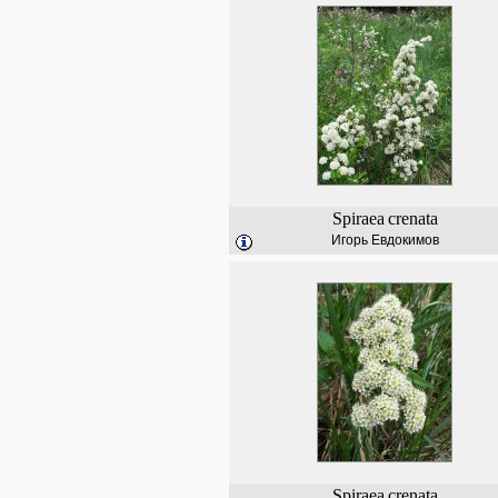
Spiraea
crenata
Игорь Евдокимов
Spiraea
crenata