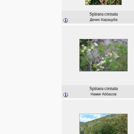
Spiraea
crenata
Денис Карацуба
Spiraea
crenata
Намиг Аббасов