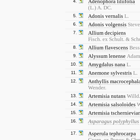
4.
Adenophora liliifolia
(L.) A. DC.
5.
Adonis vernalis
L.
6.
Adonis volgensis
Steve
7.
Allium decipiens
Fisch. ex Schult. & Schu
8.
Allium flavescens
Bess
9.
Alyssum lenense
Adam
10.
Amygdalus nana
L.
11.
Anemone sylvestris
L.
12.
Anthyllis macrocephal
Wender.
13.
Artemisia nutans
Willd
14.
Artemisia salsoloides
W
15.
Artemisia tschernievia
16.
Asparagus polyphyllus
17.
Asperula tephrocarpa
Czern. ex Popov & Chr