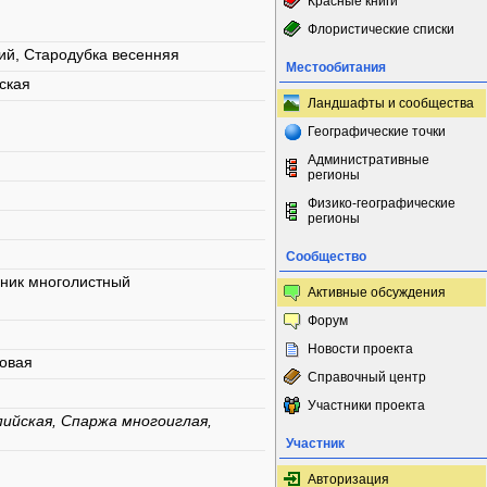
Красные книги
Флористические списки
ий, Стародубка весенняя
Местообитания
ская
Ландшафты и сообщества
Географические точки
Административные
регионы
Физико-географические
регионы
Сообщество
нник многолистный
Активные обсуждения
Форум
Новости проекта
ковая
Справочный центр
Участники проекта
ийская, Спаржа многоиглая,
Участник
Авторизация