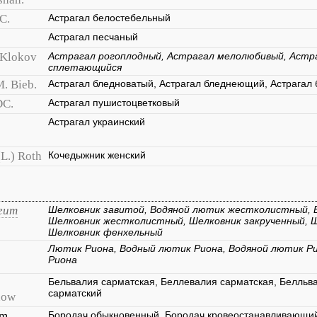
C.
Астрагал белостебельный
Астрагал песчаный
Klokov
Астрагал рогоплодный, Астрагал мелолюбивый, Астра
сплетающийся
. Bieb.
Астрагал бледноватый, Астрагал бледнеющий, Астрагал
DC.
Астрагал пушистоцветковый
Астрагал украинский
(L.) Roth
Кочедыжник женский
ceum
Шелковник завитой, Водяной лютик жестколистный, 
Шелковник жестколистный, Шелковник закрученный, 
Шелковник фенхельный
Лютик Риона, Водный лютик Риона, Водяной лютик Ри
Риона
Бельвалия сарматская, Беллевалия сарматская, Белльва
сарматский
now
um
Бородач обыкновенный, Бородач кровеостанавливающий