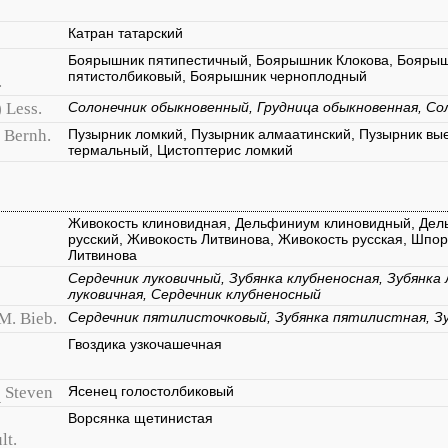
Катран татарский
Боярышник пятипестичный, Боярышник Клокова, Боярыш
пятистолбиковый, Боярышник черноплодный
.
) Less.
Солонечник обыкновенный, Грудница обыкновенная, Со
) Bernh.
Пузырник ломкий, Пузырник алмаатинский, Пузырник вы
термальный, Цистоптерис ломкий
Живокость клиновидная, Дельфиниум клиновидный, Де
русский, Живокость Литвинова, Живокость русская, Шпо
Литвинова
Сердечник луковичный, Зубянка клубненосная, Зубянка 
луковичная, Сердечник клубненосный
M. Bieb.
Сердечник пятилисточковый, Зубянка пятилистная, З
Гвоздика узкочашечная
s
Steven
Ясенец голостолбиковый
Ворсянка щетинистая
lt.