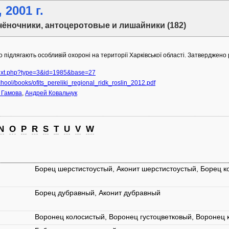
2001 г.
чёночники, антоцеротовые и лишайники (182)
о підлягають особливій охороні на території Харківської області. Затверджено 
text.php?type=3&id=1985&base=27
hool/books/ofits_pereliki_regional_ridk_roslin_2012.pdf
 Гамова
,
Андрей Ковальчук
N
O
P
R
S
T
U
V
W
Борец шерстистоустый, Аконит шерстистоустый, Борец 
Борец дубравный, Аконит дубравный
Воронец колосистый, Воронец густоцветковый, Воронец