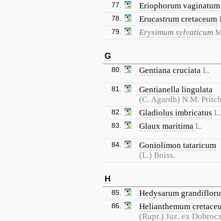
77.
Eriophorum vaginatum
78.
Erucastrum cretaceum
79.
Erysimum sylvaticum
M
G
80.
Gentiana cruciata
L.
81.
Gentianella lingulata
(C. Agardh) N.M. Pritch
82.
Gladiolus imbricatus
L.
83.
Glaux maritima
L.
84.
Goniolimon tataricum
(L.) Boiss.
H
85.
Hedysarum grandiflor
86.
Helianthemum cretace
(Rupr.) Juz. ex Dobrocz