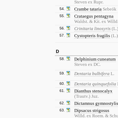
Steven ex Rupr.
54.
Crambe tataria
Sebeók
55.
Crataegus pentagyna
Waldst. & Kit. ex Willd
56.
Crinitaria linosyris
(L.
57.
Cystopteris fragilis
(L.
D
58.
Delphinium cuneatum
Steven ex DC.
59.
Dentaria bulbifera
L.
60.
Dentaria quinquefolia
61.
Dianthus stenocalyx
(Trautv.) Juz.
62.
Dictamnus gymnostyli
63.
Dipsacus strigosus
Willd. ex Roem. & Schu