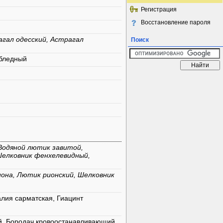
Регистрация
Восстановление пароля
гал одесский, Астрагал
Поиск
 бледный
Водяной лютик завитой,
Шелковник фенхелевидный,
она, Лютик рионский, Шелковник
лия сарматская, Гиацинт
, Бородач кровоостанавливающий,