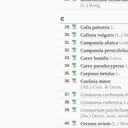
(L.) Keng
C
29.
Calla palustris
L.
30.
Calluna vulgaris
(L.) H
31.
Campanula altaica
Led
32.
Campanula persicifolia
33.
Carex humilis
Leyss.
34.
Carex pseudocyperus
L
35.
Carpinus betulus
L.
36.
Caulinia minor
(All.) Coss. & Germ.
37.
Centaurea carbonata
K
38.
Centaurea ruthenica
L
39.
Centaurium pulchellu
(Sw.) Druce, nom. inval
40.
Cerasus avium
(L.) Mo