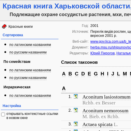
Красная книга Харьковской области, 
Подлежащие охране сосудистые растения, мхи, пе
Год:
2001
Красные книги
Источник:
Перелік видів рослин, щ
Сортировка
вересня 2001 р.
Веб-сайт:
www.gov.lica.com.ua/b_
по латинским названиям
Документ:
herba.msu.ru/shipunov/sc
по русским названиям
Редакторы:
Юрий Пирогов
,
Наталья
По семействам
Список таксонов
по латинским названиям
A
B
C
D
E
G
H
I
J
L
M
по русским названиям
Иерархическая
A
по латинским названиям
1.
Aconitum lasiostomum
Rchb. ex Besser
Настройка
2.
Aconitum nemorosum
открывать контекстные ссылки
M. Bieb. ex Rchb.
в новом окне
3.
Actaea spicata
L.