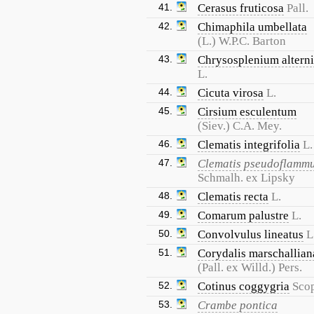
41.
Cerasus fruticosa
Pall.
42.
Chimaphila umbellata
(L.) W.P.C. Barton
43.
Chrysosplenium altern
L.
44.
Cicuta virosa
L.
45.
Cirsium esculentum
(Siev.) C.A. Mey.
46.
Clematis integrifolia
L.
47.
Clematis pseudoflamm
Schmalh. ex Lipsky
48.
Clematis recta
L.
49.
Comarum palustre
L.
50.
Convolvulus lineatus
L
51.
Corydalis marschallian
(Pall. ex Willd.) Pers.
52.
Cotinus coggygria
Sco
53.
Crambe pontica