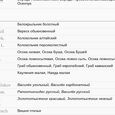
Осенчук
Белокрыльник болотный
ull
Вереск обыкновенный
eb.
Колокольчик алтайский
L.
Колокольчик персиколистный
Осока низкая, Осока Буша, Осока Бушей
.
Осока ложносытевая, Осока ложно-сыть, Осока ложносы
Граб обыкновенный, Граб европейский, Граб кавказский
Каулиния малая, Наяда малая
lokov
Василёк угольный, Василёк карбонатный
am.
Рапонтикоидес русский, Василёк русский
m
Золототысячник красивый, Золототысячник нежный
.
ench
Вишня птичья