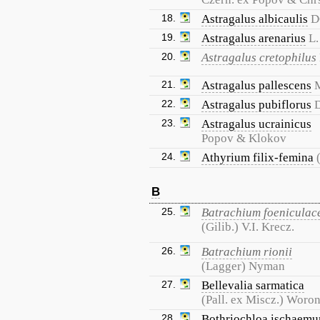
18.
Astragalus albicaulis
D
19.
Astragalus arenarius
L.
20.
Astragalus cretophilus
21.
Astragalus pallescens
M
22.
Astragalus pubiflorus
23.
Astragalus ucrainicus
Popov & Klokov
24.
Athyrium filix-femina
B
25.
Batrachium foenicula
(Gilib.) V.I. Krecz.
26.
Batrachium rionii
(Lagger) Nyman
27.
Bellevalia sarmatica
(Pall. ex Miscz.) Woro
28.
Bothriochloa ischaem