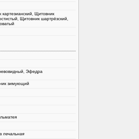
к картезианский, Щитовник
остистый, Щитовник шартрёзский,
поватый
древовидный, Эфедра
вник зимующий
ельматея
а печальная