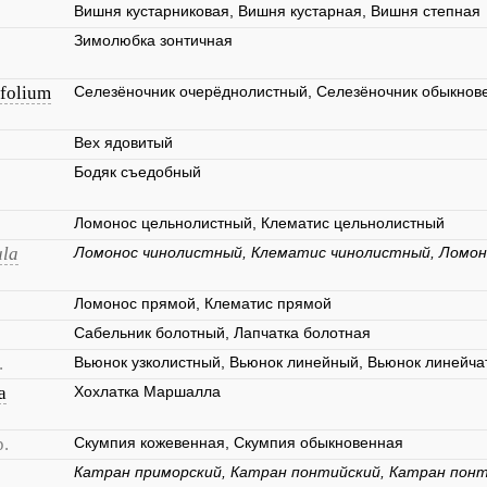
Вишня кустарниковая, Вишня кустарная, Вишня степная
Зимолюбка зонтичная
ifolium
Селезёночник очерёднолистный, Селезёночник обыкнов
Вех ядовитый
Бодяк съедобный
Ломонос цельнолистный, Клематис цельнолистный
ula
Ломонос чинолистный, Клематис чинолистный, Ломон
Ломонос прямой, Клематис прямой
Сабельник болотный, Лапчатка болотная
.
Вьюнок узколистный, Вьюнок линейный, Вьюнок линейча
a
Хохлатка Маршалла
p.
Скумпия кожевенная, Скумпия обыкновенная
Катран приморский, Катран понтийский, Катран понт