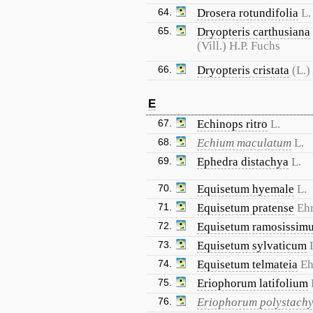
64.
Drosera rotundifolia
L.
65.
Dryopteris carthusiana
(Vill.) H.P. Fuchs
66.
Dryopteris cristata
(L.)
E
67.
Echinops ritro
L.
68.
Echium maculatum
L.
69.
Ephedra distachya
L.
70.
Equisetum hyemale
L.
71.
Equisetum pratense
Ehr
72.
Equisetum ramosissim
73.
Equisetum sylvaticum
74.
Equisetum telmateia
Eh
75.
Eriophorum latifolium
76.
Eriophorum polystach