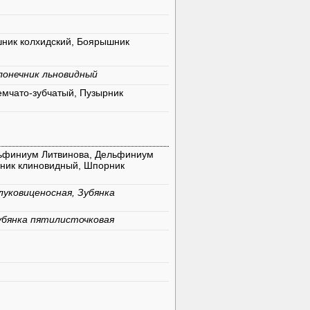
ник колхидский, Боярышник
лонечник льновидный
емчато-зубчатый, Пузырник
льфиниум Литвинова, Дельфиниум
рник клиновидный, Шпорник
луковиценосная, Зубянка
убянка пятилисточковая