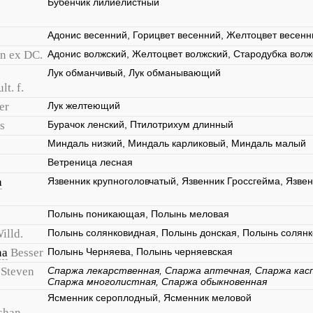
Бубенчик лилиелистный
Адонис весенний, Горицвет весенний, Желтоцвет весенн
n ex DC.
Адонис волжский, Желтоцвет волжский, Стародубка волж
Лук обманчивый, Лук обманывающий
lt. f.
er
Лук желтеющий
s
Бурачок ленский, Птилотрихум длинный
Миндаль низкий, Миндаль карликовый, Миндаль малый
Ветреница лесная
a
Язвенник крупноголовчатый, Язвенник Гроссгейма, Язве
.
Полынь поникающая, Полынь меловая
illd.
Полынь солянковидная, Полынь донская, Полынь солян
na
Besser
Полынь Черняева, Полынь черняевская
Steven
Спаржа лекарственная, Спаржа аптечная, Спаржа касп
Спаржа многолистная, Спаржа обыкновенная
Ясменник сероплодный, Ясменник меловой
shan.