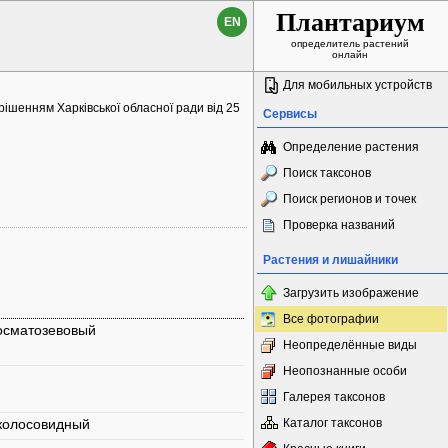
Плантариум
EN
определитель растений
онлайн
Для мобильных устройств
рішенням Харківської обласної ради від 25
Сервисы
Определение растения
Поиск таксонов
Поиск регионов и точек
Проверка названий
Растения и лишайники
Загрузить изображение
Все фотографии
косматозевовый
Неопределённые виды
Неопознанные особи
Галерея таксонов
 колосовидный
Каталог таксонов