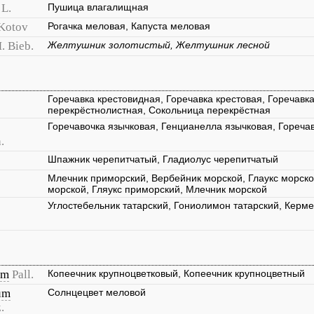
L.
Пушица влагалищная
Kotov
Рогачка меловая, Капуста меловая
. Bieb.
Желтушник золотистый, Желтушник лесной
Горечавка крестовидная, Горечавка крестовая, Горечавк
перекрёстнолистная, Сокольница перекрёстная
Горечавочка язычковая, Генцианелла язычковая, Горечав
.
Шпажник черепитчатый, Гладиолус черепитчатый
Млечник приморский, Вербейник морской, Глаукс морской
морской, Гляукс приморский, Млечник морской
Углостебельник татарский, Гониолимон татарский, Керме
um
Pall.
Копеечник крупноцветковый, Копеечник крупноцветный
um
Солнцецвет меловой
.