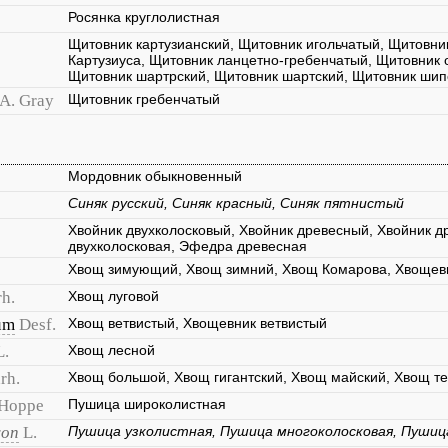
Росянка круглолистная
Щитовник картузианский, Щитовник игольчатый, Щитовни
Картузиуса, Щитовник ланцетно-гребенчатый, Щитовник 
Щитовник шартрский, Щитовник шартский, Щитовник ши
 A. Gray
Щитовник гребенчатый
Мордовник обыкновенный
Синяк русский, Синяк красный, Синяк пятнистый
Хвойник двухколосковый, Хвойник древесный, Хвойник 
двухколосковая, Эфедра древесная
Хвощ зимующий, Хвощ зимний, Хвощ Комарова, Хвоще
h.
Хвощ луговой
um
Desf.
Хвощ ветвистый, Хвощевник ветвистый
L.
Хвощ лесной
rh.
Хвощ большой, Хвощ гигантский, Хвощ майский, Хвощ т
Hoppe
Пушица широколистная
yon
L.
Пушица узколистная, Пушица многоколосковая, Пушиц