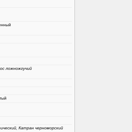
енный
ос ложножгучий
тый
ический, Катран черноморский