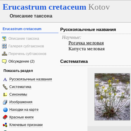
Erucastrum
cretaceum
Kotov
Описание таксона
Erucastrum cretaceum
Русскоязычные названия
Научные:
Описание таксона
Рогачка меловая
Галерея субтаксонов
Капуста меловая
Перечень субтаксонов
Систематика
Обсуждение (2)
Показать раздел
Русскоязычные названия
Систематика
Синонимы
Изображения
Находки на карте
Красные книги
Ключевые признаки