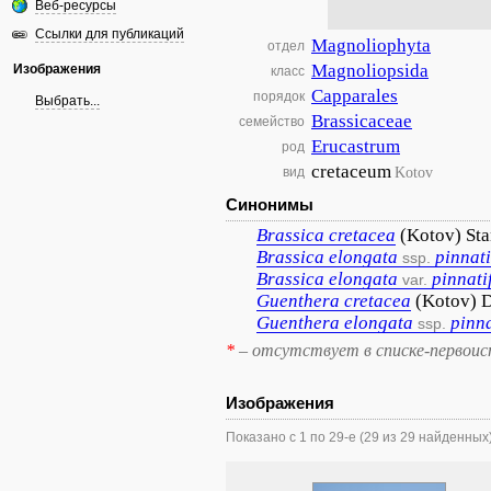
Веб-ресурсы
Ссылки для публикаций
Magnoliophyta
отдел
Magnoliopsida
Изображения
класс
Capparales
порядок
Выбрать...
Brassicaceae
семейство
Erucastrum
род
cretaceum
Kotov
вид
Синонимы
Brassica
cretacea
(Kotov) Sta
Brassica
elongata
pinnati
ssp.
Brassica
elongata
pinnati
var.
Guenthera
cretacea
(Kotov) 
Guenthera
elongata
pinna
ssp.
*
– отсутствует в списке-первоис
Изображения
Показано с 1 по 29-е (29 из 29 найденных