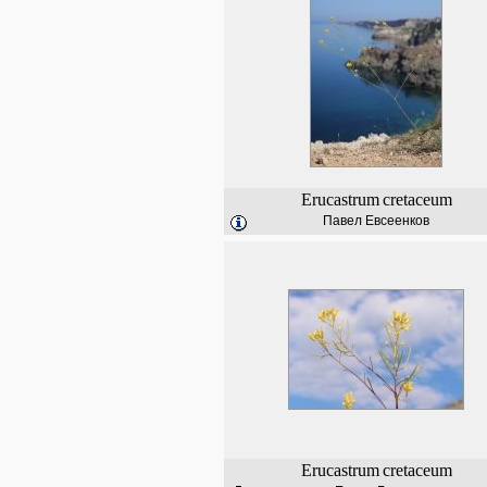
Erucastrum
cretaceum
Павел Евсеенков
Erucastrum
cretaceum