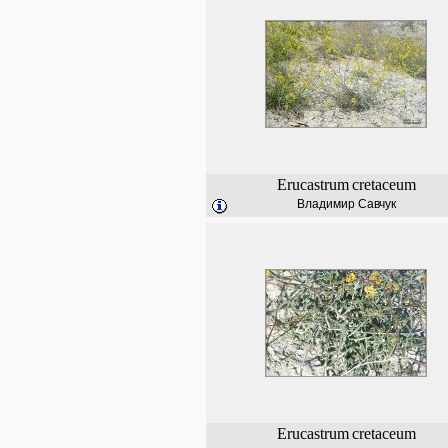
Erucastrum
cretaceum
Владимир Савчук
Erucastrum
cretaceum