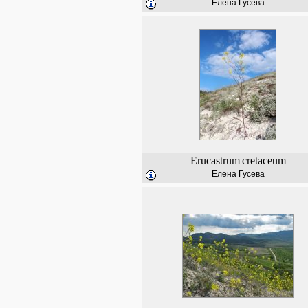
Елена Гусева
Erucastrum
cretaceum
Елена Гусева