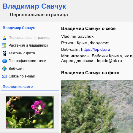
Владимир Савчук
Персональная страница
Владимир Савчук
Владимир Савчук о себе
Vladimir Savchuk
Персональная страница
Регион: Крым, Феодосия
Растения и лишайники
Веб-сайт:
https://lepido.ru
Таксоны с фото
Мои интересы: Бабочки Крыма, их 
Адрес для связи - lepido@bk.ru
Географические точки
Веб-сайт
Владимир Савчук на фото
Связь по e-mail
Последние фото