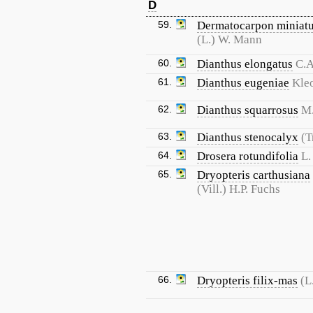
D
59.
Dermatocarpon miniat
(L.) W. Mann
60.
Dianthus elongatus
C.A
61.
Dianthus eugeniae
Kle
62.
Dianthus squarrosus
M.
63.
Dianthus stenocalyx
(T
64.
Drosera rotundifolia
L.
65.
Dryopteris carthusiana
(Vill.) H.P. Fuchs
66.
Dryopteris filix-mas
(L