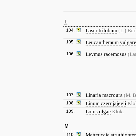
L
104.
Laser trilobum
(L.) Bor
105.
Leucanthemum vulgar
106.
Leymus racemosus
(La
107.
Linaria macroura
(M. B
108.
Linum czernjajevii
Klo
109.
Lotus olgae
Klok.
M
110.
Matteuccia struthiopter