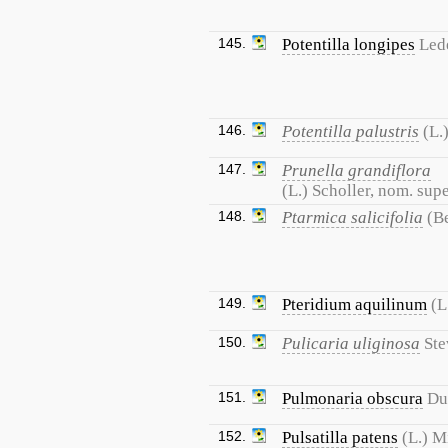
145.
Potentilla longipes
Led
146.
Potentilla palustris
(L.
147.
Prunella grandiflora
(L.) Scholler, nom. supe
148.
Ptarmica salicifolia
(B
149.
Pteridium aquilinum
(L
150.
Pulicaria uliginosa
Ste
151.
Pulmonaria obscura
Du
152.
Pulsatilla patens
(L.) Mi