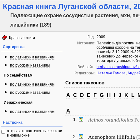
Красная книга Луганской области, 20
Подлежащие охране сосудистые растения, мхи, пе
лишайники (189)
Год:
2009
Красные книги
Источник:
Перелік видів рослин, н
Сортировка
особливій охороні на те
ради від 3.12.2009 №32/
занесених до Червоної к
по латинским названиям
території Луганської обл
по русским названиям
Веб-сайт:
herba.msu.ru/shipunov/s
Редакторы:
Наталья Гамова
,
Андрей
По семействам
Список таксонов
по латинским названиям
по русским названиям
A
C
D
E
F
G
H
I
J
K
L
Иерархическая
A
по латинским названиям
1.
Acinos rotundifolius
Pe
Настройка
открывать контекстные ссылки
в новом окне
2.
Adenophora liliifolia
(