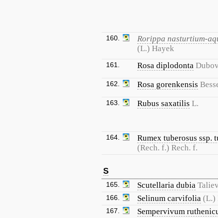
160.
Rorippa nasturtium-aq
(L.) Hayek
161.
Rosa diplodonta
Dubov
162.
Rosa gorenkensis
Bess
163.
Rubus saxatilis
L.
164.
Rumex tuberosus ssp. 
(Rech. f.) Rech. f.
S
165.
Scutellaria dubia
Taliev
166.
Selinum carvifolia
(L.)
167.
Sempervivum rutheni