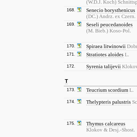
(W.D.J. Koch) Schnitts
168.
Senecio borysthenicus
(DC.) Andrz. ex Czern.
169.
Seseli peucedanoides
(M. Bieb.) Koso-Pol.
170.
Spiraea litwinowii
Dobr
171.
Stratiotes aloides
L.
172.
Syrenia talijevii
Kloko
T
173.
Teucrium scordium
L.
174.
Thelypteris palustris
Sc
175.
Thymus calcareus
Klokov & Desj.-Shost.