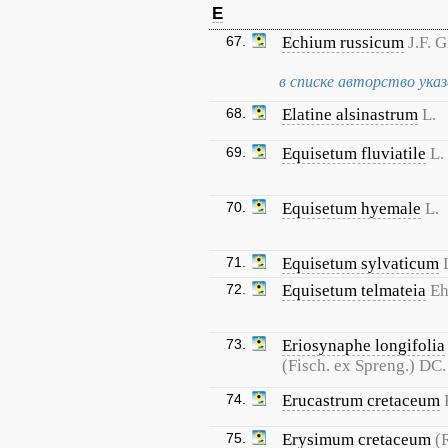
E
67.
Echium russicum
J.F. 
в списке авторство указа
68.
Elatine alsinastrum
L.
69.
Equisetum fluviatile
L.
70.
Equisetum hyemale
L.
71.
Equisetum sylvaticum
72.
Equisetum telmateia
Eh
73.
Eriosynaphe longifolia
(Fisch. ex Spreng.) DC.
74.
Erucastrum cretaceum
75.
Erysimum cretaceum
(