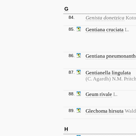
G
84.
Genista donetzica
Kot
85.
Gentiana cruciata
L.
86.
Gentiana pneumonanth
87.
Gentianella lingulata
(C. Agardh) N.M. Pritch
88.
Geum rivale
L.
89.
Glechoma hirsuta
Walds
H