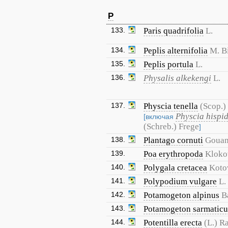
P
133.
Paris quadrifolia
L.
134.
Peplis alternifolia
M. B
135.
Peplis portula
L.
136.
Physalis alkekengi
L.
137.
Physcia tenella
(Scop.)
Physcia hispi
[включая
(Schreb.) Frege
]
138.
Plantago cornuti
Goua
139.
Poa erythropoda
Kloko
140.
Polygala cretacea
Koto
141.
Polypodium vulgare
L.
142.
Potamogeton alpinus
B
143.
Potamogeton sarmaticu
144.
Potentilla erecta
(L.) R