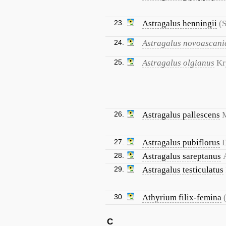
23.
Astragalus henningii
(
24.
Astragalus novoascani
25.
Astragalus olgianus
Kr
26.
Astragalus pallescens
M
27.
Astragalus pubiflorus
28.
Astragalus sareptanus
29.
Astragalus testiculatus
30.
Athyrium filix-femina
C