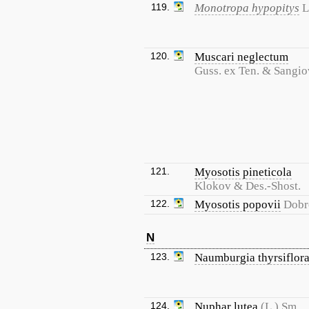
119.
Monotropa hypopitys
L
120.
Muscari neglectum
Guss. ex Ten. & Sangio
121.
Myosotis pineticola
Klokov & Des.-Shost.
122.
Myosotis popovii
Dobr
N
123.
Naumburgia thyrsiflor
124.
Nuphar lutea
(L.) Sm.