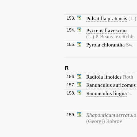
153.
Pulsatilla pratensis
(L.)
154.
Pycreus flavescens
(L.) P. Beauv. ex Rchb.
155.
Pyrola chlorantha
Sw.
R
156.
Radiola linoides
Roth
157.
Ranunculus auricomus
158.
Ranunculus lingua
L.
159.
Rhaponticum serratulo
(Georgi) Bobrov