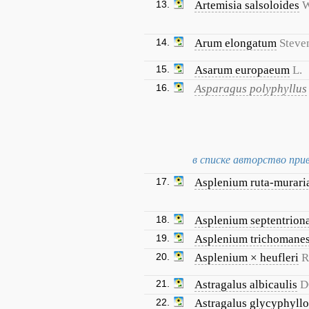
13.
Artemisia salsoloides
W
14.
Arum elongatum
Steve
15.
Asarum europaeum
L.
16.
Asparagus polyphyllus
в списке авторство прив
17.
Asplenium ruta-murari
18.
Asplenium septentrion
19.
Asplenium trichomane
20.
Asplenium × heufleri
R
21.
Astragalus albicaulis
D
22.
Astragalus glycyphyllo