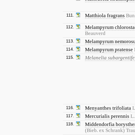
111.
Matthiola fragrans
Bun
112.
Melampyrum chlorost
Beauverd
113.
Melampyrum nemoros
114.
Melampyrum pratense
115.
Melanelia subargentife
116.
Menyanthes trifoliata
L
117.
Mercurialis perennis
L.
118.
Middendorfia borysthe
(Bieb. ex Schrank) Trau