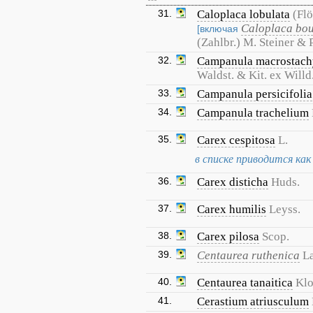
31.
Caloplaca lobulata
(Flö
Caloplaca bou
[включая
(Zahlbr.) M. Steiner & 
32.
Campanula macrostach
Waldst. & Kit. ex Willd
33.
Campanula persicifolia
34.
Campanula trachelium
35.
Carex cespitosa
L.
в списке приводится как 
36.
Carex disticha
Huds.
37.
Carex humilis
Leyss.
38.
Carex pilosa
Scop.
39.
Centaurea ruthenica
L
40.
Centaurea tanaitica
Kl
41.
Cerastium atriusculum