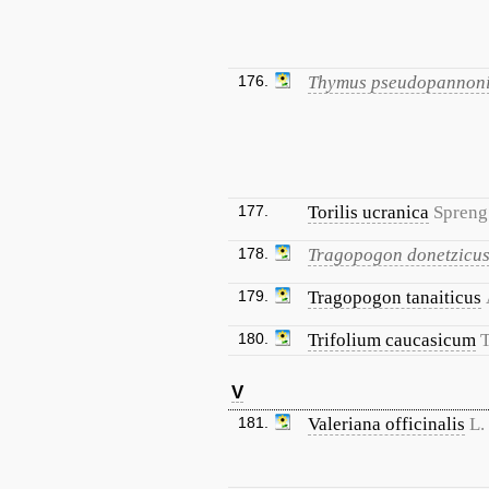
176.
Thymus pseudopannon
177.
Torilis ucranica
Spreng
178.
Tragopogon donetzicu
179.
Tragopogon tanaiticus
180.
Trifolium caucasicum
V
181.
Valeriana officinalis
L.