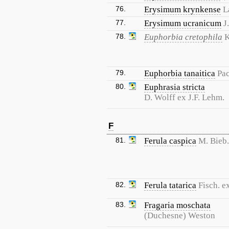
76.
Erysimum krynkense
L
77.
Erysimum ucranicum
J
78.
Euphorbia cretophila
K
79.
Euphorbia tanaitica
Pac
80.
Euphrasia stricta
D. Wolff ex J.F. Lehm.
F
81.
Ferula caspica
M. Bieb.
82.
Ferula tatarica
Fisch. e
83.
Fragaria moschata
(Duchesne) Weston