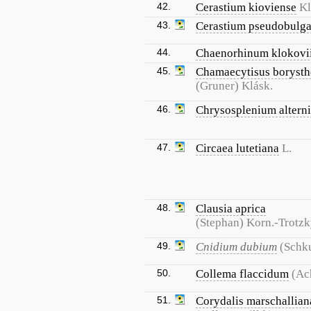
42.
Cerastium kioviense
K
43.
Cerastium pseudobulg
44.
Chaenorhinum klokovi
45.
Chamaecytisus borysth
(Gruner) Klásk.
46.
Chrysosplenium altern
47.
Circaea lutetiana
L.
48.
Clausia aprica
(Stephan) Korn.-Trotz
49.
Cnidium dubium
(Schku
50.
Collema flaccidum
(Ac
51.
Corydalis marschallian