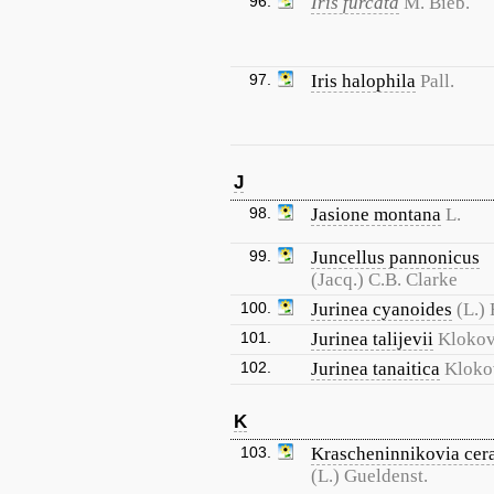
96.
Iris furcata
M. Bieb.
97.
Iris halophila
Pall.
J
98.
Jasione montana
L.
99.
Juncellus pannonicus
(Jacq.) C.B. Clarke
100.
Jurinea cyanoides
(L.)
101.
Jurinea talijevii
Kloko
102.
Jurinea tanaitica
Kloko
K
103.
Krascheninnikovia cer
(L.) Gueldenst.