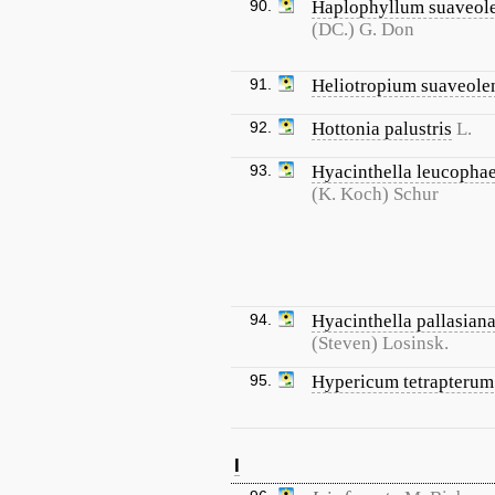
90.
Haplophyllum suaveol
(DC.) G. Don
91.
Heliotropium suaveole
92.
Hottonia palustris
L.
93.
Hyacinthella leucopha
(K. Koch) Schur
94.
Hyacinthella pallasian
(Steven) Losinsk.
95.
Hypericum tetrapterum
I