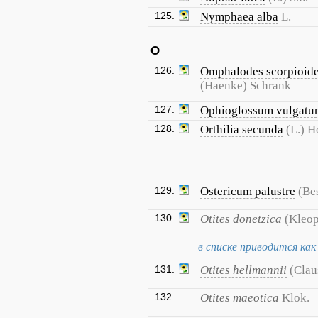
125.
Nymphaea alba
L.
O
126.
Omphalodes scorpioid
(Haenke) Schrank
127.
Ophioglossum vulgatu
128.
Orthilia secunda
(L.) H
129.
Ostericum palustre
(Be
130.
Otites donetzica
(Kleop
в списке приводится как O
131.
Otites hellmannii
(Clau
132.
Otites maeotica
Klok.