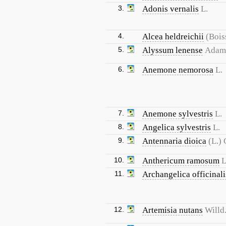
3.
Adonis vernalis
L.
4.
Alcea heldreichii
(Bois
5.
Alyssum lenense
Adam
6.
Anemone nemorosa
L.
7.
Anemone sylvestris
L.
8.
Angelica sylvestris
L.
9.
Antennaria dioica
(L.) 
10.
Anthericum ramosum
L
11.
Archangelica officinali
12.
Artemisia nutans
Willd