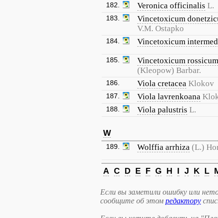
182.
Veronica officinalis
L.
183.
Vincetoxicum donetzi
V.M. Ostapko
184.
Vincetoxicum interme
185.
Vincetoxicum rossicu
(Kleopow) Barbar.
186.
Viola cretacea
Klokov
187.
Viola lavrenkoana
Klo
188.
Viola palustris
L.
W
189.
Wolffia arrhiza
(L.) Ho
A
C
D
E
F
G
H
I
J
K
L
Если вы заметили ошибку или нето
сообщите об этом
редактору
спис