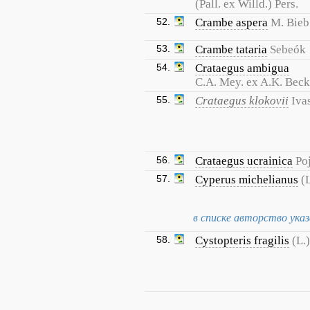
(Pall. ex Willd.) Pers.
52.
Crambe aspera
M. Bieb
53.
Crambe tataria
Sebeók
54.
Crataegus ambigua
C.A. Mey. ex A.K. Beck
55.
Crataegus klokovii
Iva
56.
Crataegus ucrainica
Po
57.
Cyperus michelianus
(
в списке авторство указа
58.
Cystopteris fragilis
(L.