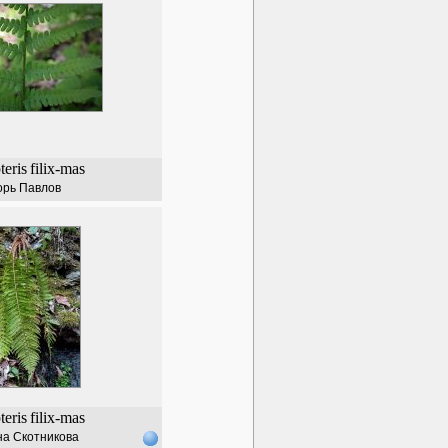
eris
filix-mas
орь Павлов
eris
filix-mas
а Скотникова