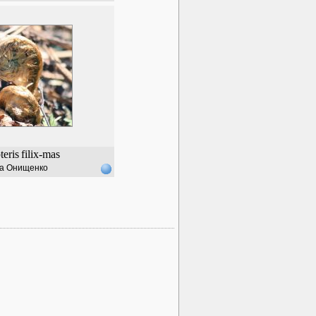
eris
filix-mas
а Онищенко