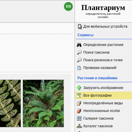
Плантариум
EN
определитель растений
онлайн
Для мобильных устройств
Сервисы
Определение растения
Поиск таксонов
Поиск регионов и точек
Проверка названий
Растения и лишайники
Загрузить изображение
Все фотографии
Неопределённые виды
Неопознанные особи
Галерея таксонов
Каталог таксонов