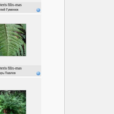
eris
filix-mas
лий Гуменюк
eris
filix-mas
орь Павлов