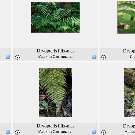
Dryopteris
filix-mas
Dryopt
Марина Скотникова
Иг
Dryopteris
filix-mas
Dryopt
Марина Скотникова
Марин