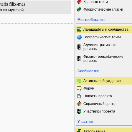
Красные книги
eris filix-mas
Флористические списки
вник мужской
Местообитания
Ландшафты и сообщества
Географические точки
Административные
регионы
Физико-географические
регионы
Сообщество
Активные обсуждения
Форум
Новости проекта
Справочный центр
Участники проекта
Участник
Авторизация