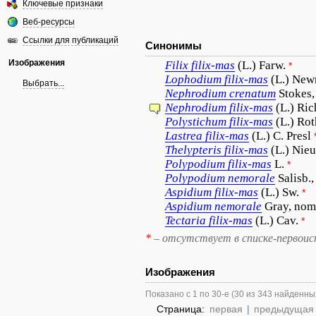
Ключевые признаки
Веб-ресурсы
Ссылки для публикаций
Синонимы
Изображения
Filix
filix-mas
(L.) Farw.
*
Lophodium
filix-mas
(L.) Ne
Выбрать...
Nephrodium
crenatum
Stokes,
Nephrodium
filix-mas
(L.) Ric
Polystichum
filix-mas
(L.) Rot
Lastrea
filix-mas
(L.) C. Presl
Thelypteris
filix-mas
(L.) Nieu
Polypodium
filix-mas
L.
*
Polypodium
nemorale
Salisb.,
Aspidium
filix-mas
(L.) Sw.
*
Aspidium
nemorale
Gray, nom.
Tectaria
filix-mas
(L.) Cav.
*
*
– отсутствует в списке-первоис
Изображения
Показано с 1 по 30-е (30 из 343 найденны
Страница:
первая
|
предыдущая