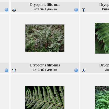
Dryopteris
filix-mas
Dryopt
Виталий Гуменюк
Вита
Dryopteris
filix-mas
Dryopt
Виталий Гуменюк
Иг