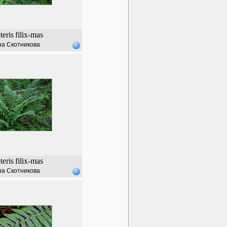
eris
filix-mas
а Скотникова
eris
filix-mas
а Скотникова