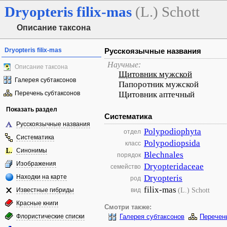
Dryopteris
filix-mas
(L.) Schott
Описание таксона
Dryopteris filix-mas
Русскоязычные названия
Научные:
Описание таксона
Щитовник мужской
Галерея субтаксонов
Папоротник мужской
Перечень субтаксонов
Щитовник аптечный
Показать раздел
Систематика
Русскоязычные названия
Polypodiophyta
отдел
Систематика
Polypodiopsida
класс
Синонимы
Blechnales
порядок
Изображения
Dryopteridaceae
семейство
Находки на карте
Dryopteris
род
filix-mas
(L.) Schott
Известные гибриды
вид
Красные книги
Смотри также:
Флористические списки
Галерея субтаксонов
Перечен