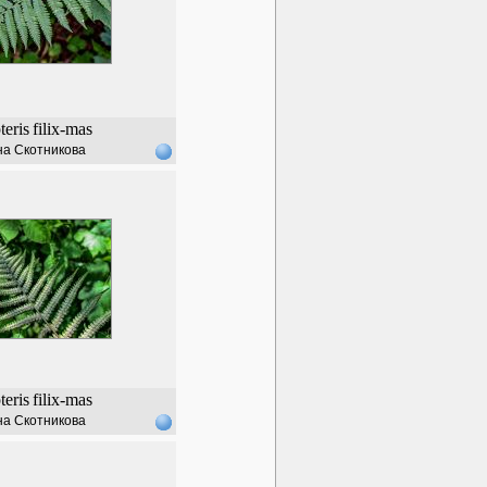
eris
filix-mas
а Скотникова
eris
filix-mas
а Скотникова