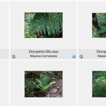
Dryopteris
filix-mas
Dryopt
Марина Скотникова
Марин