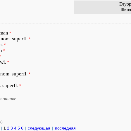
Dryopt
Щито
wman
*
 nom. superfl.
*
h.
*
h
*
*
wl.
*
 nom. superfl.
*
 superfl.
*
точнике.
х)
|
1
2
3
4
5
6
|
следующая
|
последняя