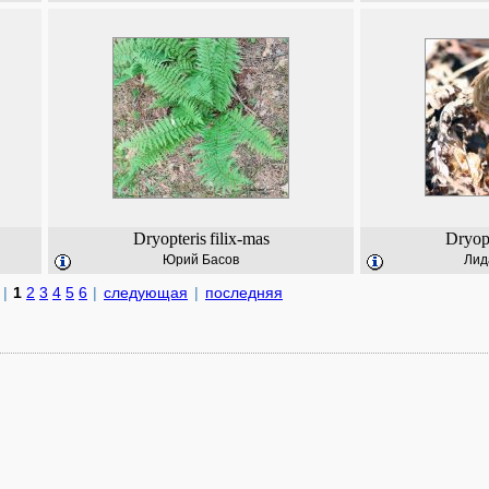
Dryopteris
filix-mas
Dryopt
Юрий Басов
Лид
|
1
2
3
4
5
6
|
следующая
|
последняя