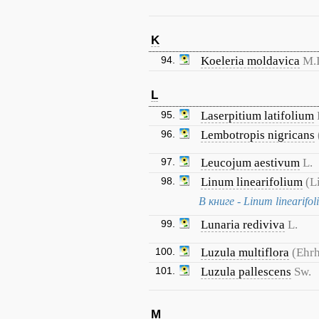
K
94.
Koeleria moldavica
M.I
L
95.
Laserpitium latifolium
96.
Lembotropis nigricans
97.
Leucojum aestivum
L.
98.
Linum linearifolium
(L
В книге - Linum linearifo
99.
Lunaria rediviva
L.
100.
Luzula multiflora
(Ehrh
101.
Luzula pallescens
Sw.
M