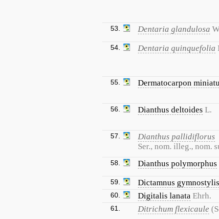
53.
Dentaria glandulosa
W
54.
Dentaria quinquefolia
55.
Dermatocarpon miniat
56.
Dianthus deltoides
L.
57.
Dianthus pallidiflorus
Ser., nom. illeg., nom. s
58.
Dianthus polymorphus
59.
Dictamnus gymnostyli
60.
Digitalis lanata
Ehrh.
61.
Ditrichum flexicaule
(