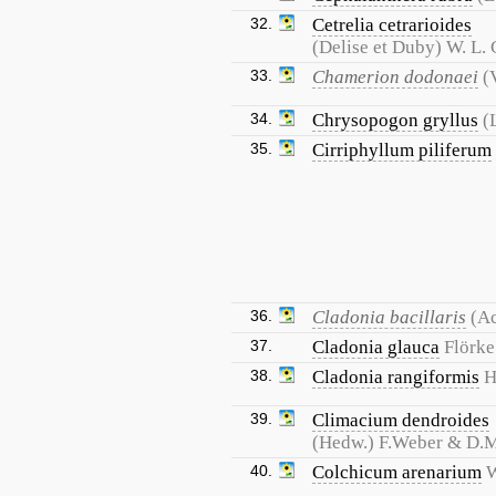
32.
Cetrelia cetrarioides
(Delise et Duby) W. L. C
33.
Chamerion dodonaei
(
34.
Chrysopogon gryllus
(
35.
Cirriphyllum piliferum
36.
Cladonia bacillaris
(Ac
37.
Cladonia glauca
Flörke
38.
Cladonia rangiformis
H
39.
Climacium dendroides
(Hedw.) F.Weber & D.
40.
Colchicum arenarium
W