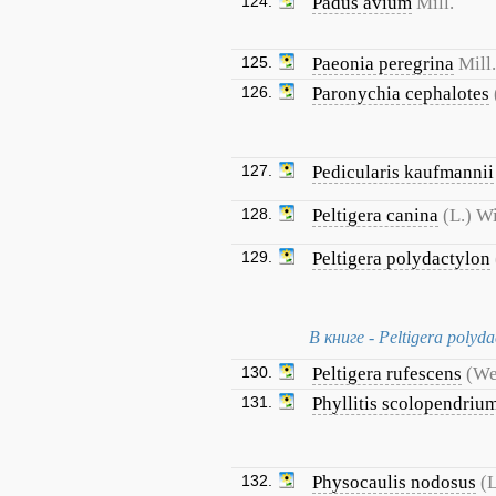
124.
Padus avium
Mill.
125.
Paeonia peregrina
Mill.
126.
Paronychia cephalotes
127.
Pedicularis kaufmannii
128.
Peltigera canina
(L.) Wi
129.
Peltigera polydactylon
В книге - Peltigera polyda
130.
Peltigera rufescens
(We
131.
Phyllitis scolopendriu
132.
Physocaulis nodosus
(