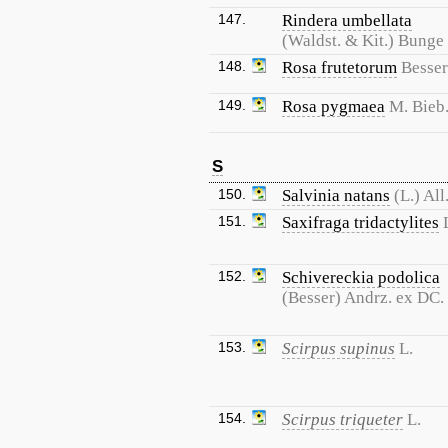
147.
Rindera umbellata
(Waldst. & Kit.) Bunge
148.
Rosa frutetorum
Besser
149.
Rosa pygmaea
M. Bieb
S
150.
Salvinia natans
(L.) All
151.
Saxifraga tridactylites
152.
Schivereckia podolica
(Besser) Andrz. ex DC.
153.
Scirpus supinus
L.
154.
Scirpus triqueter
L.