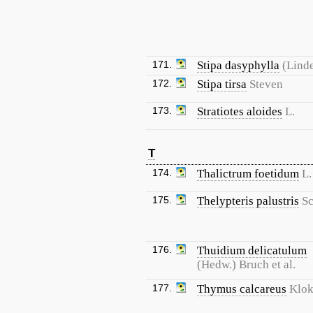
171.
Stipa dasyphylla
(Linde
172.
Stipa tirsa
Steven
173.
Stratiotes aloides
L.
T
174.
Thalictrum foetidum
L.
175.
Thelypteris palustris
Sc
176.
Thuidium delicatulum
(Hedw.) Bruch et al.
177.
Thymus calcareus
Klok