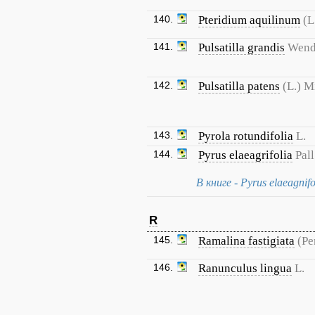
140.
Pteridium aquilinum
(L
141.
Pulsatilla grandis
Wend
142.
Pulsatilla patens
(L.) Mi
143.
Pyrola rotundifolia
L.
144.
Pyrus elaeagrifolia
Pall
В книге - Pyrus elaeagnifo
R
145.
Ramalina fastigiata
(Pe
146.
Ranunculus lingua
L.