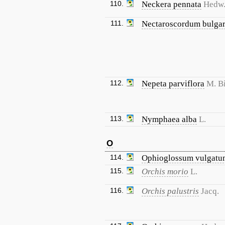
110.
Neckera pennata
Hedw
111.
Nectaroscordum bulga
112.
Nepeta parviflora
M. B
113.
Nymphaea alba
L.
O
114.
Ophioglossum vulgatu
115.
Orchis morio
L.
116.
Orchis palustris
Jacq.