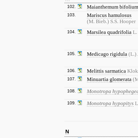
102.
Maianthemum bifoliu
103.
Mariscus hamulosus
(M. Bieb.) S.S. Hooper
104.
Marsilea quadrifolia
L.
105.
Medicago rigidula
(L.) 
106.
Melittis sarmatica
Klo
107.
Minuartia glomerata
(M
108.
Monotropa hypophege
109.
Monotropa hypopitys
L
N