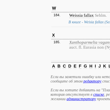
W
184.
Weissia fallax
Sehlm.
В книге - Weisia fallax (Se
X
185.
Xanthoparmelia vagan
auct. fl. Eurasia non (N
A
B
C
D
E
F
G
H
I
J
K
Если вы заметили ошибку или нето
сообщите об этом
редактору
спис
Если вы хотите добавить на "Пла
которая отсутствует в
списке
, р
желании
администратору
проект