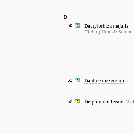
D
50.
Dactylorhiza majalis
(Rchb.) Hunt & Summe
51.
Daphne mezereum
L.
52.
Delphinium fissum
Wal