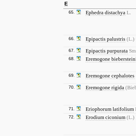
E
65.
Ephedra distachya
L.
66.
Epipactis palustris
(L.)
67.
Epipactis purpurata
Sm
68.
Eremogone bieberstein
69.
Eremogone cephalotes
70.
Eremogone rigida
(Bie
71.
Eriophorum latifolium
72.
Erodium ciconium
(L.)