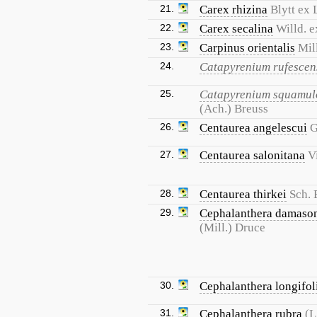
21.
Carex rhizina
Blytt ex
22.
Carex secalina
Willd. 
23.
Carpinus orientalis
Mil
24.
Catapyrenium rufescen
25.
Catapyrenium squamu
(Ach.) Breuss
26.
Centaurea angelescui
G
27.
Centaurea salonitana
V
28.
Centaurea thirkei
Sch. 
29.
Cephalanthera damaso
(Mill.) Druce
30.
Cephalanthera longifol
31.
Cephalanthera rubra
(L