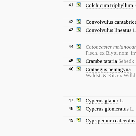
41.
Colchicum triphyllum
42.
Convolvulus cantabric
43.
Convolvulus lineatus
L
44.
Cotoneaster melanoca
Fisch. ex Blytt, nom. in
45.
Crambe tataria
Sebeók
46.
Crataegus pentagyna
Waldst. & Kit. ex Willd
47.
Cyperus glaber
L.
48.
Cyperus glomeratus
L.
49.
Cypripedium calceolus