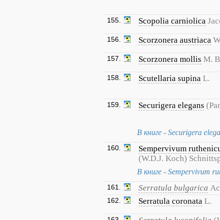
155.
Scopolia carniolica
Jac
156.
Scorzonera austriaca
W
157.
Scorzonera mollis
M. B
158.
Scutellaria supina
L.
159.
Securigera elegans
(Pa
В книге - Securigera eleg
160.
Sempervivum rutheni
(W.D.J. Koch) Schnitts
В книге - Sempervivum rut
161.
Serratula bulgarica
Ac
162.
Serratula coronata
L.
163.