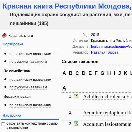
Красная книга Республики Молдова, 
Подлежащие охране сосудистые растения, мхи, пе
лишайники (185)
Год:
2015
Красные книги
Источник:
Красная книга Республи
Сортировка
Документ:
herba.msu.ru/shipunov/
Редактор:
Наталья Гамова
по латинским названиям
Список таксонов
по русским названиям
По семействам
A
B
C
D
E
F
G
H
I
J
K
по латинским названиям
по русским названиям
A
1.
Achillea ochroleuca
Eh
Иерархическая
по латинским названиям
2.
Aconitum eulophum
Rc
Настройка
открывать контекстные ссылки
3.
Aconitum lasiostomum
в новом окне