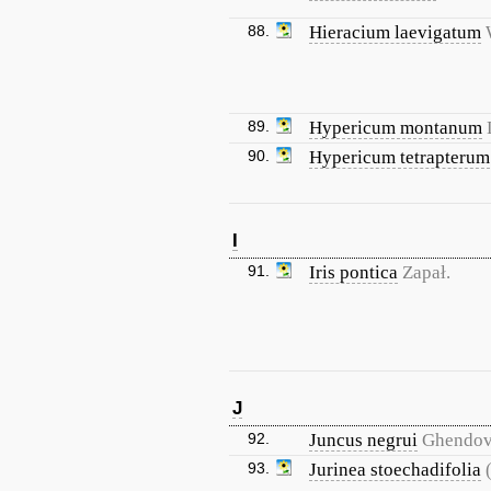
88.
Hieracium laevigatum
89.
Hypericum montanum
90.
Hypericum tetrapterum
I
91.
Iris pontica
Zapał.
J
92.
Juncus negrui
Ghendo
93.
Jurinea stoechadifolia