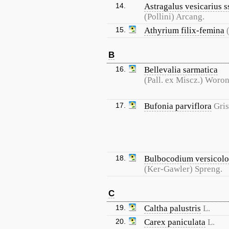
14.
Astragalus vesicarius s
(Pollini) Arcang.
15.
Athyrium filix-femina
B
16.
Bellevalia sarmatica
(Pall. ex Miscz.) Woro
17.
Bufonia parviflora
Gris
18.
Bulbocodium versicolo
(Ker-Gawler) Spreng.
C
19.
Caltha palustris
L.
20.
Carex paniculata
L.