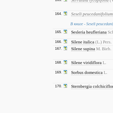
Serratula lycopifolia
(V
164.
Seseli peucedanifolium
В книге - Seseli peucedani
165.
Sesleria heufleriana
Sc
166.
Silene italica
(L.) Pers.
167.
Silene supina
M. Bieb.
168.
Silene viridiflora
L.
169.
Sorbus domestica
L.
170.
Sternbergia colchiciflo