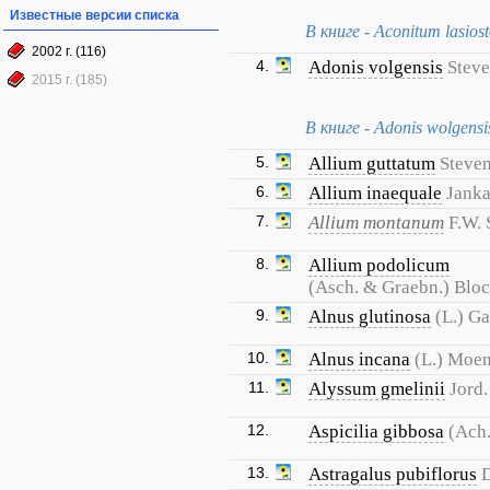
Известные версии списка
В книге - Aconitum lasios
2002 г. (116)
4.
Adonis volgensis
Steve
2015 г. (185)
В книге - Adonis wolgensis
5.
Allium guttatum
Steve
6.
Allium inaequale
Jank
7.
Allium montanum
F.W.
8.
Allium podolicum
(Asch. & Graebn.) Bloc
9.
Alnus glutinosa
(L.) Ga
10.
Alnus incana
(L.) Moe
11.
Alyssum gmelinii
Jord.
12.
Aspicilia gibbosa
(Ach.
13.
Astragalus pubiflorus