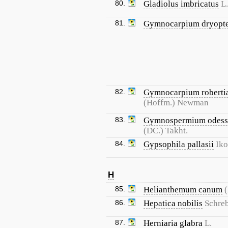
80.
Gladiolus imbricatus
L.
81.
Gymnocarpium dryopte
82.
Gymnocarpium robert
(Hoffm.) Newman
83.
Gymnospermium odes
(DC.) Takht.
84.
Gypsophila pallasii
Iko
H
85.
Helianthemum canum
86.
Hepatica nobilis
Schreb
87.
Herniaria glabra
L.