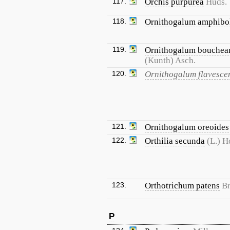
117.
Orchis purpurea
Huds.
118.
Ornithogalum amphib
119.
Ornithogalum bouche
(Kunth) Asch.
120.
Ornithogalum flavesce
121.
Ornithogalum oreoides
122.
Orthilia secunda
(L.) H
123.
Orthotrichum patens
Br
P