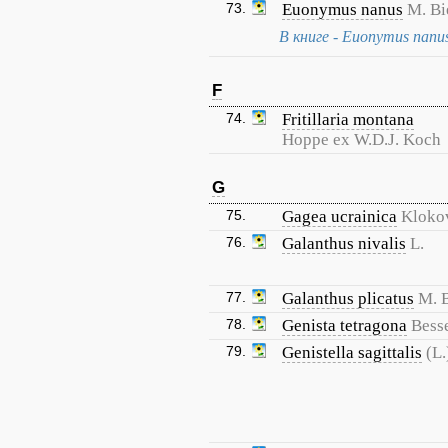
73.
Euonymus nanus
M. Bi
В книге - Euonymus nanus
F
74.
Fritillaria montana
Hoppe ex W.D.J. Koch
G
75.
Gagea ucrainica
Kloko
76.
Galanthus nivalis
L.
77.
Galanthus plicatus
M. B
78.
Genista tetragona
Bess
79.
Genistella sagittalis
(L