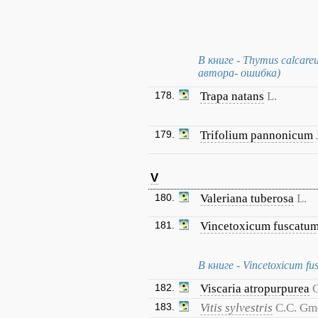
В книге - Thymus calcareu
автора- ошибка)
178.
Trapa natans
L.
179.
Trifolium pannonicum
V
180.
Valeriana tuberosa
L.
181.
Vincetoxicum fuscatu
В книге - Vincetoxicum fu
182.
Viscaria atropurpurea
G
183.
Vitis sylvestris
C.C. Gme