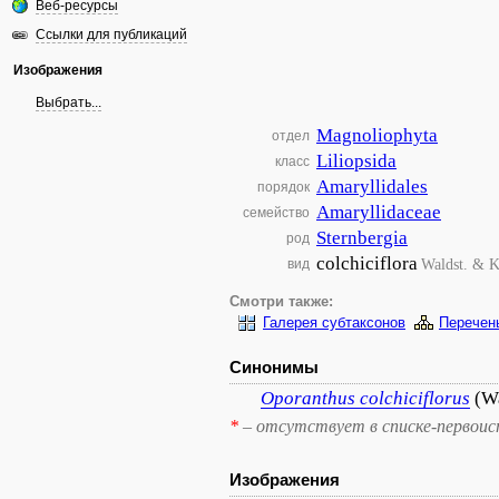
Веб-ресурсы
Ссылки для публикаций
Изображения
Выбрать...
Magnoliophyta
отдел
Liliopsida
класс
Amaryllidales
порядок
Amaryllidaceae
семейство
Sternbergia
род
colchiciflora
Waldst. & K
вид
Смотри также:
Галерея субтаксонов
Перечен
Синонимы
Oporanthus
colchiciflorus
(Wa
*
– отсутствует в списке-первоис
Изображения