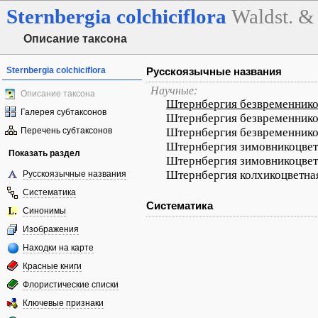
Sternbergia
colchiciflora
Waldst. & 
Описание таксона
Sternbergia colchiciflora
Русскоязычные названия
Научные:
Описание таксона
Штернбергия безвременнико
Галерея субтаксонов
Штернбергия безвременнико
Перечень субтаксонов
Штернбергия безвременнико
Штернбергия зимовникоцвет
Показать раздел
Штернбергия зимовникоцвет
Штернбергия колхикоцветна
Русскоязычные названия
Систематика
Систематика
Синонимы
Изображения
Находки на карте
Красные книги
Флористические списки
Ключевые признаки