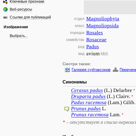
Ключевые признаки
Веб-ресурсы
Ссылки для публикаций
Magnoliophyta
отдел
Magnoliopsida
класс
Изображения
Rosales
порядок
Выбрать...
Rosaceae
семейство
Padus
род
avium
Mill.
вид
Смотри также:
Галерея субтаксонов
Перечен
Синонимы
Cerasus
padus
(L.) Delarbre
*
Druparia
padus
(L.) Clairv.
*
Padus
racemosa
(Lam.) Gilib.
Prunus
padus
L.
Prunus
racemosa
Lam.
*
*
– отсутствует в списке-первоис