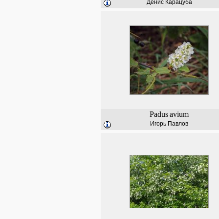
Денис Карацуба
Padus
avium
Игорь Павлов