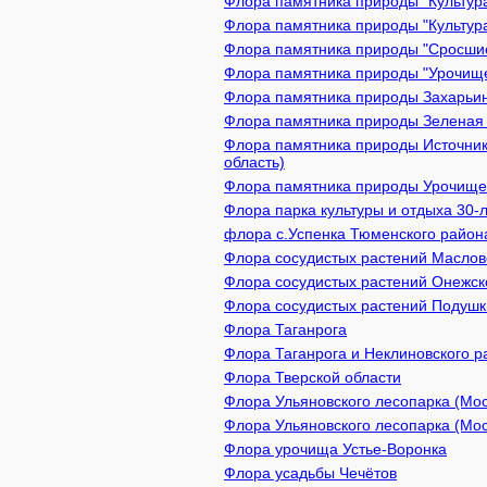
Флора памятника природы "Культура
Флора памятника природы "Культура
Флора памятника природы "Сросшиес
Флора памятника природы "Урочище 
Флора памятника природы Захарьинс
Флора памятника природы Зеленая з
Флора памятника природы Источник
область)
Флора памятника природы Урочище 
Флора парка культуры и отдыха 30
флора с.Успенка Тюменского район
Флора сосудистых растений Масловс
Флора сосудистых растений Онежско
Флора сосудистых растений Подушки
Флора Таганрога
Флора Таганрога и Неклиновского р
Флора Тверской области
Флора Ульяновского лесопарка (Мос
Флора Ульяновского лесопарка (Мо
Флора урочища Устье-Воронка
Флора усадьбы Чечётов