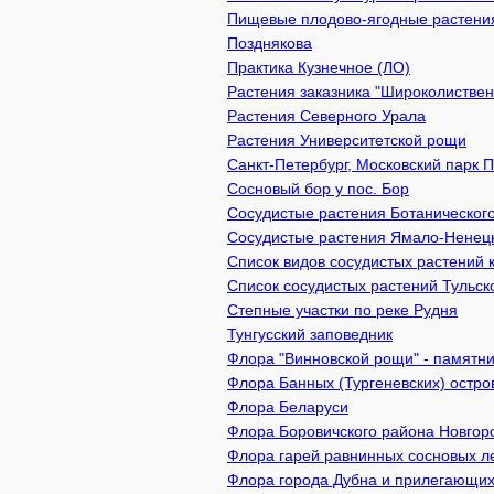
Пищевые плодово-ягодные растения
Позднякова
Практика Кузнечное (ЛО)
Растения заказника "Широколистве
Растения Северного Урала
Растения Университетской рощи
Санкт-Петербург, Московский парк 
Сосновый бор у пос. Бор
Сосудистые растения Ботаническог
Сосудистые растения Ямало-Ненецк
Список видов сосудистых растений 
Список сосудистых растений Тульск
Степные участки по реке Рудня
Тунгусский заповедник
Флора "Винновской рощи" - памятник
Флора Банных (Тургеневских) остро
Флора Беларуси
Флора Боровичского района Новгор
Флора гарей равнинных сосновых л
Флора города Дубна и прилегающих