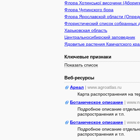
Флора Хотинської височини (Абориге
Флора Чупинского бора
Флора Ярославской области (Опреде
Флористический список собранных д
Харьковская область
Центральносибирский заповедник
Ядовитые растения Камчатского кра
Ключевые признаки
Показать список
Веб-ресурсы
Ареал
| www.agroatlas.ru
Карта распространения на т
Ботаническое описание
| www.n
Подробное описание отдельны
распространения и т.п.
Ботаническое описание
| www.e
Подробное описание отдельны
распространения и т.п.