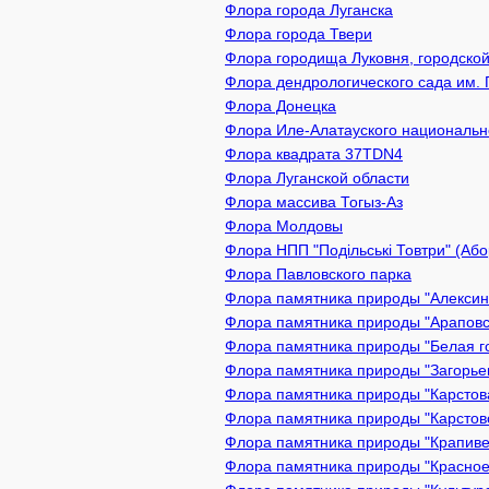
Флора города Луганска
Флора города Твери
Флора городища Луковня, городской
Флора дендрологического сада им. 
Флора Донецка
Флора Иле-Алатауского национально
Флора квадрата 37TDN4
Флора Луганской области
Флора массива Тогыз-Аз
Флора Молдовы
Флора НПП "Подільські Товтри" (Або
Флора Павловского парка
Флора памятника природы "Алексин 
Флора памятника природы "Араповск
Флора памятника природы "Белая го
Флора памятника природы "Загорьев
Флора памятника природы "Карстова
Флора памятника природы "Карстово
Флора памятника природы "Крапивен
Флора памятника природы "Красное 