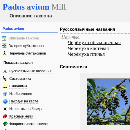
Padus
avium
Mill.
Описание таксона
Padus avium
Русскоязычные названия
Научные:
Описание таксона
Черёмуха обыкновенная
Галерея субтаксонов
Черёмуха кистевая
Перечень субтаксонов
Черёмуха птичья
Показать раздел
Систематика
Русскоязычные названия
Систематика
Синонимы
Изображения
Находки на карте
Известные гибриды
Красные книги
Флористические списки