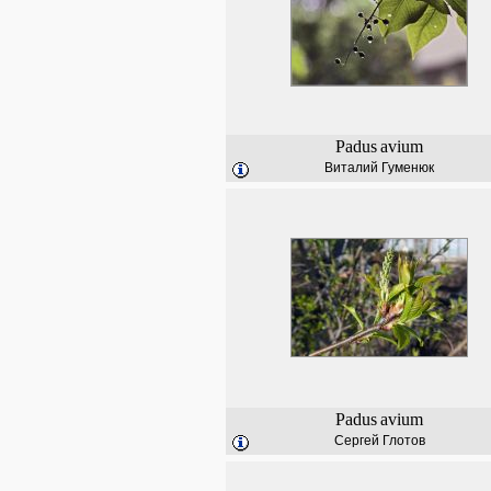
Padus
avium
Виталий Гуменюк
Padus
avium
Сергей Глотов