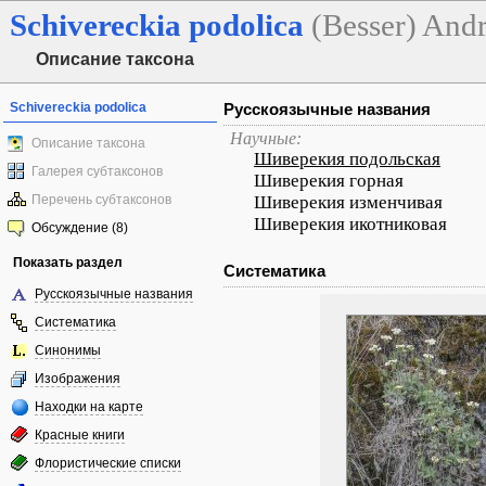
Schivereckia
podolica
(Besser) Andr
Описание таксона
Schivereckia podolica
Русскоязычные названия
Научные:
Описание таксона
Шиверекия подольская
Галерея субтаксонов
Шиверекия горная
Перечень субтаксонов
Шиверекия изменчивая
Шиверекия икотниковая
Обсуждение (8)
Показать раздел
Систематика
Русскоязычные названия
Систематика
Синонимы
Изображения
Находки на карте
Красные книги
Флористические списки