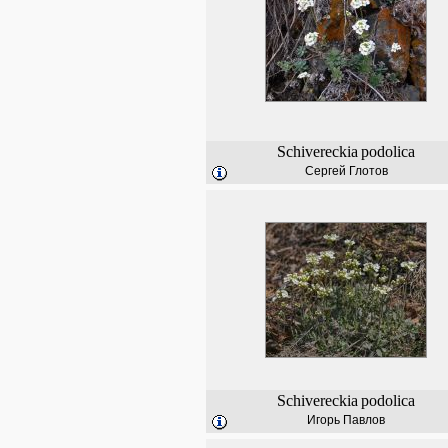
Schivereckia
podolica
Сергей Глотов
Schivereckia
podolica
Игорь Павлов