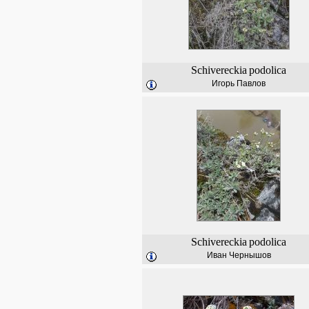
Schivereckia
podolica
Игорь Павлов
Schivereckia
podolica
Иван Чернышов