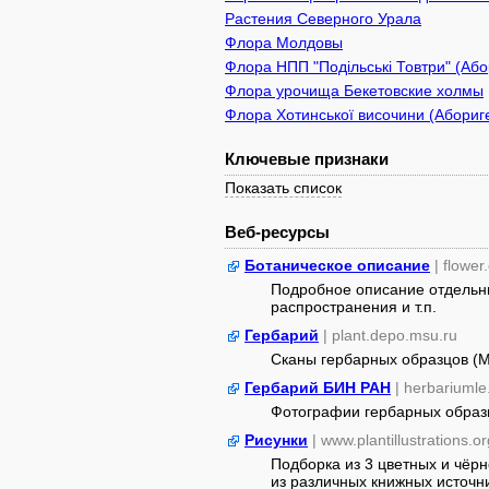
Растения Северного Урала
Флора Молдовы
Флора НПП "Подільські Товтри" (Або
Флора урочища Бекетовские холмы
Флора Хотинської височини (Абориге
Ключевые признаки
Показать список
Веб-ресурсы
Ботаническое описание
| flower
Подробное описание отдельны
распространения и т.п.
Гербарий
| plant.depo.msu.ru
Сканы гербарных образцов (
Гербарий БИН РАН
| herbariumle
Фотографии гербарных образ
Рисунки
| www.plantillustrations.or
Подборка из 3 цветных и чёр
из различных книжных источник