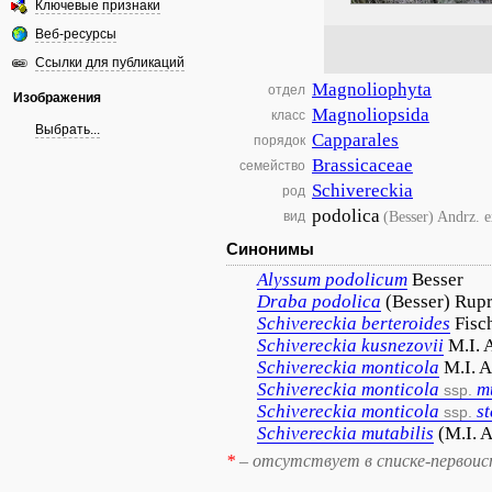
Ключевые признаки
Веб-ресурсы
Ссылки для публикаций
Magnoliophyta
отдел
Изображения
Magnoliopsida
класс
Выбрать...
Capparales
порядок
Brassicaceae
семейство
Schivereckia
род
podolica
(Besser) Andrz. 
вид
Синонимы
Alyssum
podolicum
Besser
Draba
podolica
(Besser) Rupr
Schivereckia
berteroides
Fisc
Schivereckia
kusnezovii
M.I. 
Schivereckia
monticola
M.I. A
Schivereckia
monticola
m
ssp.
Schivereckia
monticola
s
ssp.
Schivereckia
mutabilis
(M.I. A
*
– отсутствует в списке-первоис