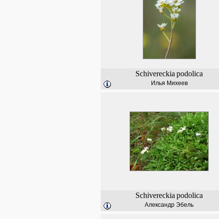
Schivereckia
podolica
Илья Михеев
Schivereckia
podolica
Александр Эбель