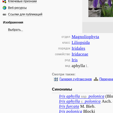
Ключевые признаки
Веб-ресурсы
Ссылки для публикаций
Изображения
Выбрать...
Magnoliophyta
отдел
Liliopsida
класс
Iridales
порядок
Iridaceae
семейство
Iris
род
aphylla
L.
вид
Смотри также:
Галерея субтаксонов
Перечен
Синонимы
Iris
aphylla
polonica
(Blo
ssp.
Iris
aphylla
polonica
Asch.
c.
Iris
furcata
M. Bieb.
Iris
polonica
Blocki