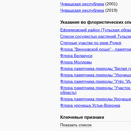
Чувашская республика
(2001)
Чувашская республика
(2019)
Указания во флористических спи
Ефремовский район (Тульская облас
Список сосудистых растений Тульск
Степные участки по реке Рудня
Флора "Винновской рощи" - памятник
Флора Беларуси
Флора Молдовы
Флора памятника природы "Белая го
Флора памятника природы "Урочище 
Флора памятника природы "Утёс "Иш
Флора памятника природы "Участок 
область)
Флора памятника природы Урочище 
Флора урочища Устье-Воронка
Ключевые признаки
Показать список