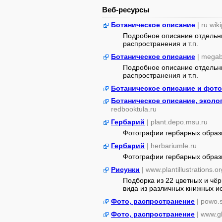
Веб-ресурсы
Ботаническое описание
| ru.wik
Подробное описание отдельны
распространения и т.п.
Ботаническое описание
| megab
Подробное описание отдельны
распространения и т.п.
Ботаническое описание и фото
Ботаническое описание, эколо
redbooktula.ru
Гербарий
| plant.depo.msu.ru
Фотографии гербарных образ
Гербарий
| herbariumle.ru
Фотографии гербарных образ
Рисунки
| www.plantillustrations.or
Подборка из 22 цветных и чё
вида из различных книжных ист
Фото, распространение
| powo.
Фото, распространение
| www.gb