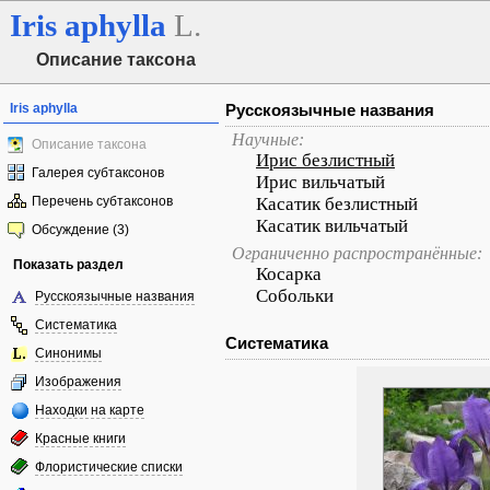
Iris
aphylla
L.
Описание таксона
Iris aphylla
Русскоязычные названия
Научные:
Описание таксона
Ирис безлистный
Галерея субтаксонов
Ирис вильчатый
Перечень субтаксонов
Касатик безлистный
Касатик вильчатый
Обсуждение (3)
Ограниченно распространённые:
Показать раздел
Косарка
Собольки
Русскоязычные названия
Систематика
Систематика
Синонимы
Изображения
Находки на карте
Красные книги
Флористические списки