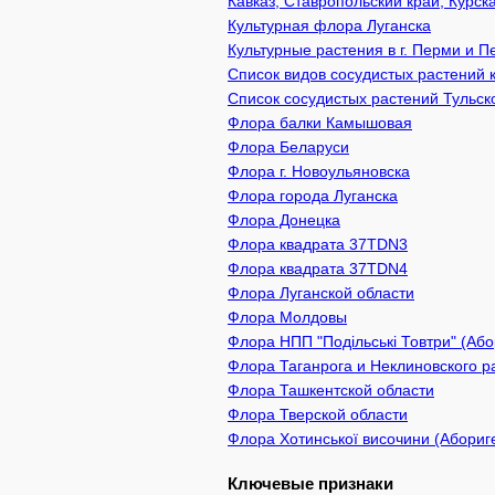
Кавказ, Ставропольский край, Курск
Культурная флора Луганска
Культурные растения в г. Перми и 
Список видов сосудистых растений 
Список сосудистых растений Тульск
Флора балки Камышовая
Флора Беларуси
Флора г. Новоульяновска
Флора города Луганска
Флора Донецка
Флора квадрата 37TDN3
Флора квадрата 37TDN4
Флора Луганской области
Флора Молдовы
Флора НПП "Подільські Товтри" (Або
Флора Таганрога и Неклиновского р
Флора Ташкентской области
Флора Тверской области
Флора Хотинської височини (Абориге
Ключевые признаки