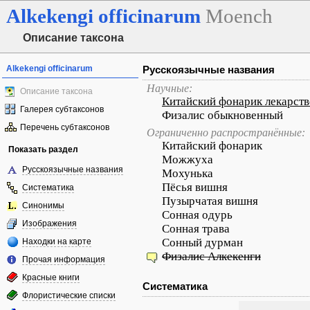
Alkekengi
officinarum
Moench
Описание таксона
Alkekengi officinarum
Русскоязычные названия
Научные:
Описание таксона
Китайский фонарик лекарст
Галерея субтаксонов
Физалис обыкновенный
Перечень субтаксонов
Ограниченно распространённые:
Китайский фонарик
Показать раздел
Можжуха
Русскоязычные названия
Мохунька
Пёсья вишня
Систематика
Пузырчатая вишня
Синонимы
Сонная одурь
Изображения
Сонная трава
Сонный дурман
Находки на карте
Физалис Алкекенги
Прочая информация
Красные книги
Систематика
Флористические списки