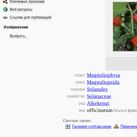
Ключевые признаки
Веб-ресурсы
Ссылки для публикаций
Изображения
Выбрать...
Magnoliophyta
отдел
Magnoliopsida
класс
Solanales
порядок
Solanaceae
семейство
Alkekengi
род
officinarum
от
Moench
вид
(
Смотри также:
Галерея субтаксонов
Перечен