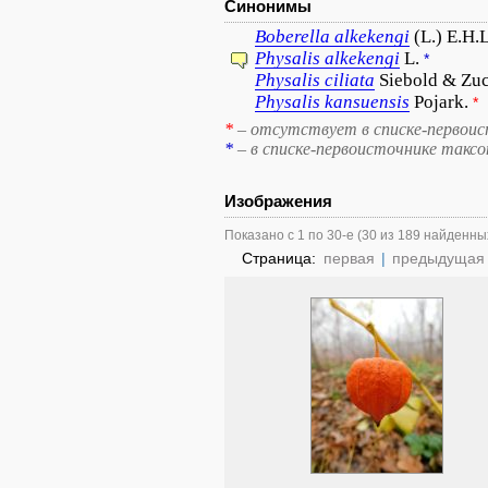
Синонимы
Boberella
alkekengi
(L.) E.H.
Physalis
alkekengi
L.
*
Physalis
ciliata
Siebold & Zuc
Physalis
kansuensis
Pojark.
*
*
– отсутствует в списке-первоис
*
– в списке-первоисточнике такс
Изображения
Показано с 1 по 30-е (30 из 189 найденны
Страница:
первая
|
предыдущая