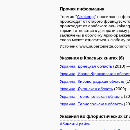
Прочая информация
Термин "
Alkekengi
" появился во фра
происходит от старого французского
происходит от арабского аль-kakang
термин относится к декоративному р
заключены в оболочку ярко-оранжев
слово может относиться к любому р
Источник: www.supertoinette.com/fich
Указания в Красных книгах (6)
Украина, Донецкая область
(2010) —
Украина, Ивано-Франковская област
Украина, Кировоградская область
(1
Украина, Луганская область
(2009) 
Украина, Тернопольская область
(20
Украина, Тернопольская область
(20
Указания во флористических спи
Абинский район