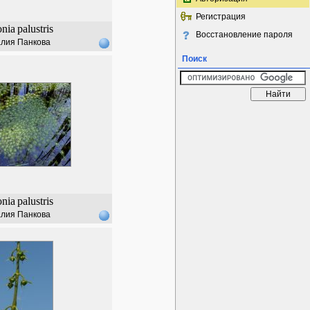
Регистрация
onia
palustris
Восстановление пароля
лия Панкова
Поиск
onia
palustris
лия Панкова