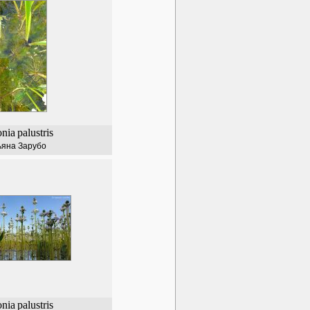
onia
palustris
ьяна Зарубо
onia
palustris