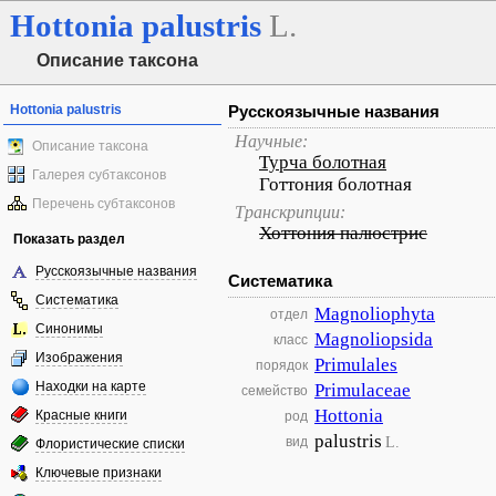
Hottonia
palustris
L.
Описание таксона
Hottonia palustris
Русскоязычные названия
Научные:
Описание таксона
Турча болотная
Галерея субтаксонов
Готтония болотная
Перечень субтаксонов
Транскрипции:
Хоттония палюстрис
Показать раздел
Русскоязычные названия
Систематика
Систематика
Magnoliophyta
отдел
Синонимы
Magnoliopsida
класс
Изображения
Primulales
порядок
Находки на карте
Primulaceae
семейство
Hottonia
Красные книги
род
palustris
L.
вид
Флористические списки
Ключевые признаки