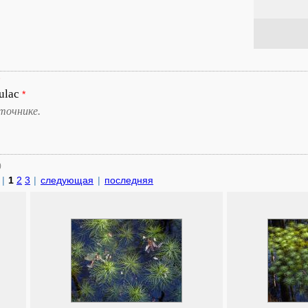
ulac
*
точнике.
)
|
1
2
3
|
следующая
|
последняя