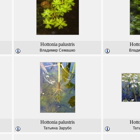
Hottonia
palustris
Hott
Владимир Семашко
Влад
Hottonia
palustris
Hott
Татьяна Зарубо
Тат