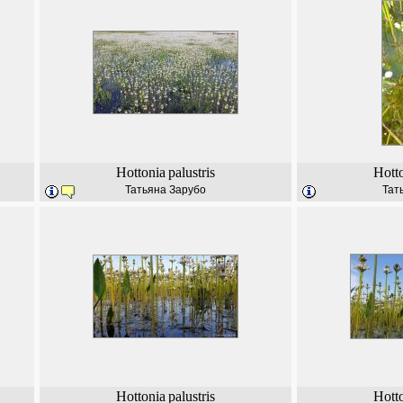
Hottonia
palustris
Hott
Татьяна Зарубо
Тат
Hottonia
palustris
Hott