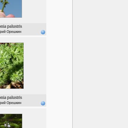
onia
palustris
рий Орешкин
onia
palustris
рий Орешкин