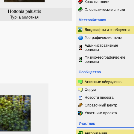
Красные книги
Флористические списки
Hottonia palustris
Турча болотная
Местообитания
Ландшафты и сообщества
Географические точки
Административные
регионы
Физико-географические
регионы
Сообщество
Активные обсуждения
Форум
Новости проекта
Справочный центр
Участники проекта
Участник
Авторизация