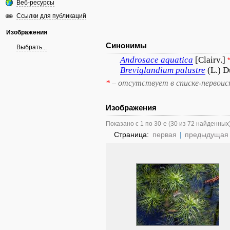
Веб-ресурсы
Ссылки для публикаций
Изображения
Синонимы
Выбрать...
Androsace
aquatica
[Clairv.]
*
Breviglandium
palustre
(L.) D
*
– отсутствует в списке-первоис
Изображения
Показано с 1 по 30-е (30 из 72 найденных
Страница:
первая
|
предыдущая