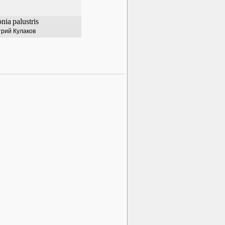
onia
palustris
рий Кулаков