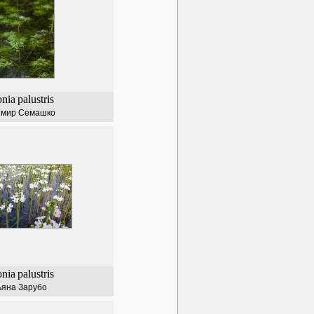
onia
palustris
имир Семашко
onia
palustris
ьяна Зарубо