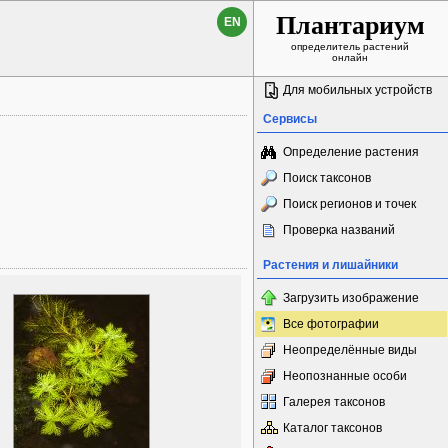
Плантариум
EN
определитель растений
онлайн
Для мобильных устройств
Сервисы
Определение растения
Поиск таксонов
Поиск регионов и точек
Проверка названий
Растения и лишайники
Загрузить изображение
Все фотографии
Неопределённые виды
Неопознанные особи
Галерея таксонов
Каталог таксонов