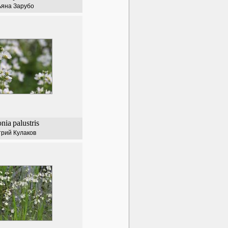
ьяна Зарубо
onia
palustris
рий Кулаков