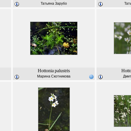
Татьяна Зарубо
Тат
Hottonia
palustris
Hott
Марина Скотникова
Дмит