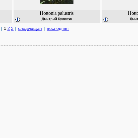
Hottonia
palustris
Hott
Дмитрий Кулаков
Дмит
|
1
2
3
|
следующая
|
последняя