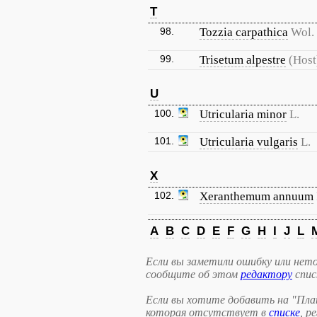
T
98.
Tozzia carpathica
Wol.
99.
Trisetum alpestre
(Host
U
100.
Utricularia minor
L.
101.
Utricularia vulgaris
L.
X
102.
Xeranthemum annuum
A
B
C
D
E
F
G
H
I
J
L
Если вы заметили ошибку или нето
сообщите об этом
редактору
спис
Если вы хотите добавить на "Пла
которая отсутствует в
списке
, р