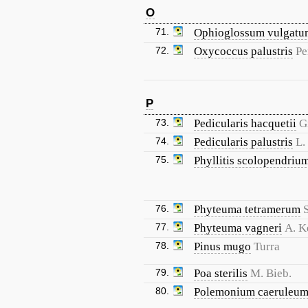
O
71.
Ophioglossum vulgatu
72.
Oxycoccus palustris
Pe
P
73.
Pedicularis hacquetii
G
74.
Pedicularis palustris
L.
75.
Phyllitis scolopendriu
76.
Phyteuma tetramerum
77.
Phyteuma vagneri
A. K
78.
Pinus mugo
Turra
79.
Poa sterilis
M. Bieb.
80.
Polemonium caeruleu