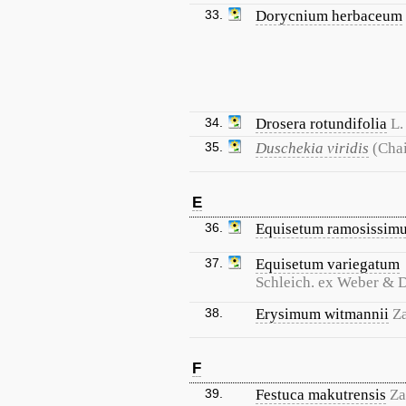
33.
Dorycnium herbaceum
34.
Drosera rotundifolia
L.
35.
Duschekia viridis
(Cha
E
36.
Equisetum ramosissim
37.
Equisetum variegatum
Schleich. ex Weber & 
38.
Erysimum witmannii
Z
F
39.
Festuca makutrensis
Za