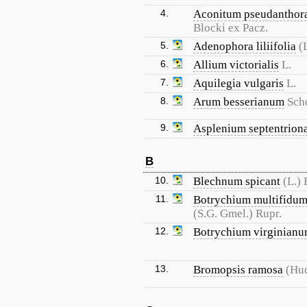
4.
Aconitum pseudanthor
Blocki ex Pacz.
5.
Adenophora liliifolia
(
6.
Allium victorialis
L.
7.
Aquilegia vulgaris
L.
8.
Arum besserianum
Sch
9.
Asplenium septentrion
B
10.
Blechnum spicant
(L.)
11.
Botrychium multifidu
(S.G. Gmel.) Rupr.
12.
Botrychium virginian
13.
Bromopsis ramosa
(Hu