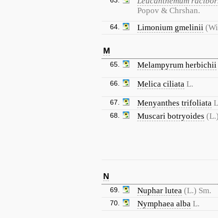
63.
Leucanthemum racibor
Popov & Chrshan.
64.
Limonium gmelinii
(Wi
M
65.
Melampyrum herbichii
66.
Melica ciliata
L.
67.
Menyanthes trifoliata
L
68.
Muscari botryoides
(L.
N
69.
Nuphar lutea
(L.) Sm.
70.
Nymphaea alba
L.