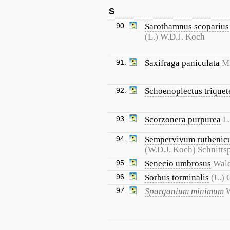
S
90.
Sarothamnus scoparius
(L.) W.D.J. Koch
91.
Saxifraga paniculata
Mi
92.
Schoenoplectus triquet
93.
Scorzonera purpurea
L.
94.
Sempervivum rutheni
(W.D.J. Koch) Schnitts
95.
Senecio umbrosus
Wald
96.
Sorbus torminalis
(L.) 
97.
Sparganium minimum
W