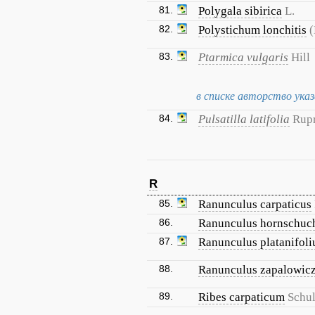
81.
Polygala sibirica
L.
82.
Polystichum lonchitis
(
83.
Ptarmica vulgaris
Hill
в списке авторство указа
84.
Pulsatilla latifolia
Rupr
R
85.
Ranunculus carpaticus
86.
Ranunculus hornschuch
87.
Ranunculus platanifoli
88.
Ranunculus zapalowicz
89.
Ribes carpaticum
Schul