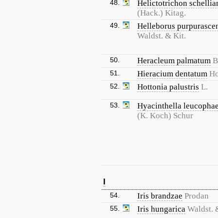
48.
Helictotrichon schelli
(Hack.) Kitag.
49.
Helleborus purpurasce
Waldst. & Kit.
50.
Heracleum palmatum
B
51.
Hieracium dentatum
H
52.
Hottonia palustris
L.
53.
Hyacinthella leucopha
(K. Koch) Schur
I
54.
Iris brandzae
Prodan
55.
Iris hungarica
Waldst. 