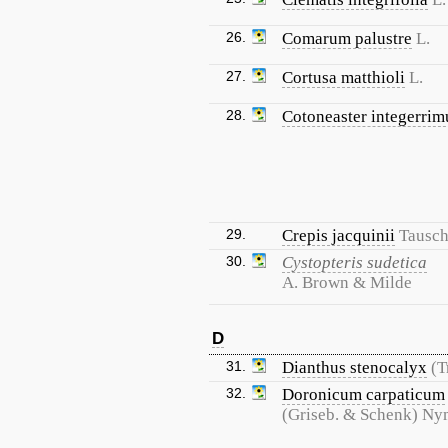
26.
Comarum palustre
L.
27.
Cortusa matthioli
L.
28.
Cotoneaster integerrim
29.
Crepis jacquinii
Tausc
30.
Cystopteris sudetica
A. Brown & Milde
D
31.
Dianthus stenocalyx
(T
32.
Doronicum carpaticum
(Griseb. & Schenk) N