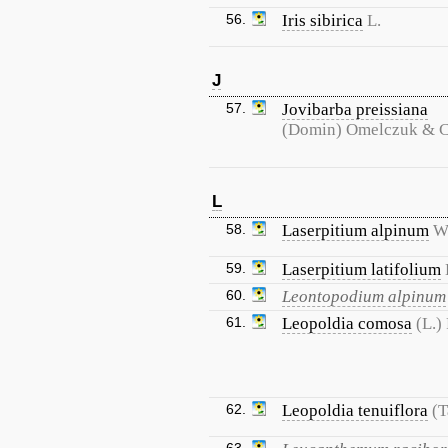
56.
Iris sibirica
L.
J
57.
Jovibarba preissiana
(Domin) Omelczuk & 
L
58.
Laserpitium alpinum
Wa
59.
Laserpitium latifolium
60.
Leontopodium alpinum
61.
Leopoldia comosa
(L.) 
62.
Leopoldia tenuiflora
(T