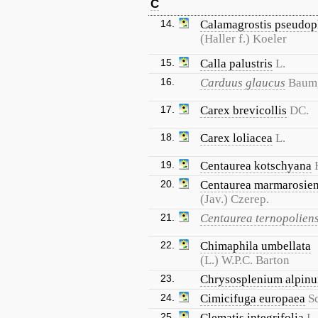
C
14.
Calamagrostis pseudop
(Haller f.) Koeler
15.
Calla palustris
L.
16.
Carduus glaucus
Baum
17.
Carex brevicollis
DC.
18.
Carex loliacea
L.
19.
Centaurea kotschyana
20.
Centaurea marmarosien
(Jav.) Czerep.
21.
Centaurea ternopoliens
22.
Chimaphila umbellata
(L.) W.P.C. Barton
23.
Chrysosplenium alpin
24.
Cimicifuga europaea
S
25.
Clematis integrifolia
L.