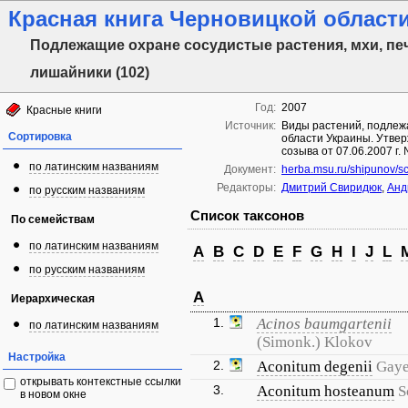
Красная книга Черновицкой области,
Подлежащие охране сосудистые растения, мхи, пе
лишайники (102)
Год:
2007
Красные книги
Источник:
Виды растений, подлеж
Сортировка
области Украины. Утвер
созыва от 07.06.2007 г.
по латинским названиям
Документ:
herba.msu.ru/shipunov/sc
Редакторы:
Дмитрий Свиридюк
,
Анд
по русским названиям
Список таксонов
По семействам
по латинским названиям
A
B
C
D
E
F
G
H
I
J
L
по русским названиям
A
Иерархическая
1.
Acinos baumgartenii
по латинским названиям
(Simonk.) Klokov
Настройка
2.
Aconitum degenii
Gaye
открывать контекстные ссылки
3.
Aconitum hosteanum
S
в новом окне