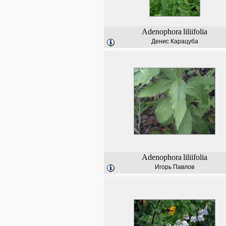
Adenophora
liliifolia
Денис Карацуба
Adenophora
liliifolia
Игорь Павлов