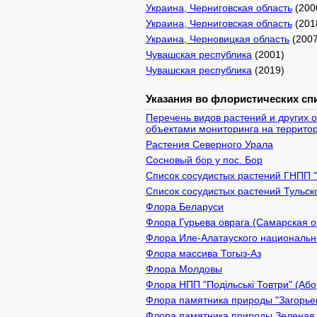
Украина, Черниговская область
(200
Украина, Черниговская область
(201
Украина, Черновицкая область
(2007
Чувашская республика
(2001)
Чувашская республика
(2019)
Указания во флористических спи
Перечень видов растений и других 
объектами мониторинга на территор
Растения Северного Урала
Сосновый бор у пос. Бор
Список сосудистых растений ГНПП 
Список сосудистых растений Тульск
Флора Беларуси
Флора Гурьева оврага (Самарская о
Флора Иле-Алатауского национально
Флора массива Тогыз-Аз
Флора Молдовы
Флора НПП "Подільські Товтри" (Або
Флора памятника природы "Загорьев
Флора памятника природы Зеленая з