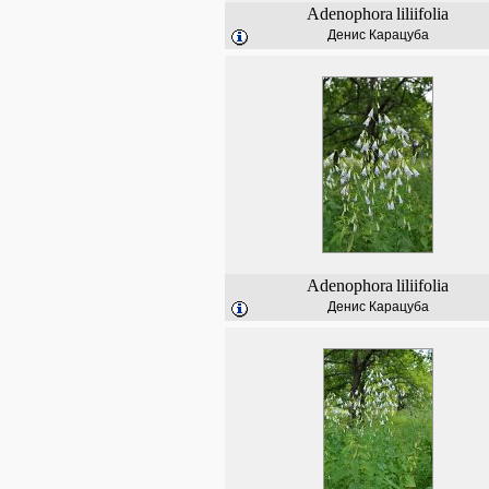
Adenophora
liliifolia
Денис Карацуба
Adenophora
liliifolia
Денис Карацуба