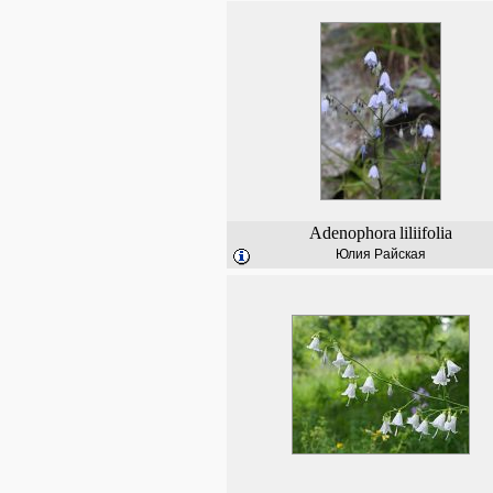
Adenophora
liliifolia
Юлия Райская