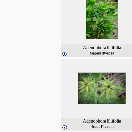
Adenophora
liliifolia
Мария Жукова
Adenophora
liliifolia
Игорь Павлов