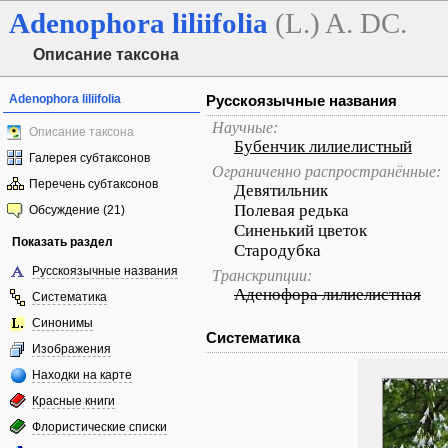
Adenophora
liliifolia
(L.) A. DC.
Описание таксона
Adenophora liliifolia
Русскоязычные названия
Научные:
Описание таксона
Бубенчик лилиелистный
Галерея субтаксонов
Ограниченно распространённые:
Перечень субтаксонов
Девятильник
Полевая редька
Обсуждение (21)
Синенький цветок
Показать раздел
Стародубка
Русскоязычные названия
Транскрипции:
Аденофора лилиелистная
Систематика
Синонимы
Систематика
Изображения
Находки на карте
Красные книги
Флористические списки