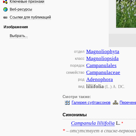
Ключевые признаки
Веб-ресурсы
Ссылки для публикаций
Изображения
Выбрать...
Magnoliophyta
отдел
Magnoliopsida
класс
Campanulales
порядок
Campanulaceae
семейство
Adenophora
род
liliifolia
(L.) A. DC.
вид
Смотри также:
Галерея субтаксонов
Перечен
Синонимы
Campanula
liliifolia
L.
*
*
– отсутствует в списке-первоис