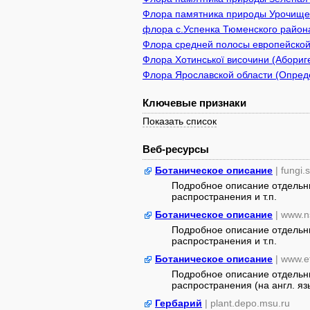
Флора памятника природы Урочище 
флора с.Успенка Тюменского район
Флора средней полосы европейской
Флора Хотинської височини (Абориге
Флора Ярославской области (Опреде
Ключевые признаки
Показать список
Веб-ресурсы
Ботаническое описание
| fungi.
Подробное описание отдельны
распространения и т.п.
Ботаническое описание
| www.n
Подробное описание отдельны
распространения и т.п.
Ботаническое описание
| www.e
Подробное описание отдельны
распространения (на англ. яз
Гербарий
| plant.depo.msu.ru