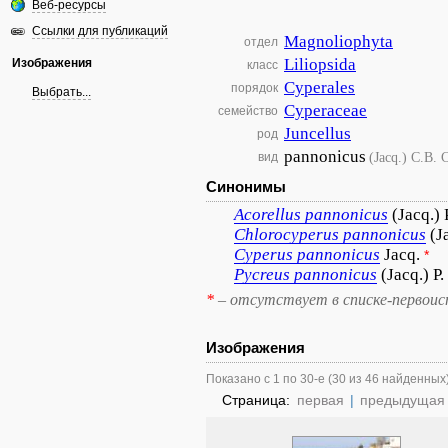
Веб-ресурсы
Ссылки для публикаций
Magnoliophyta
отдел
Liliopsida
Изображения
класс
Cyperales
порядок
Выбрать...
Cyperaceae
семейство
Juncellus
род
pannonicus
(Jacq.) C.B. 
вид
Синонимы
Acorellus
pannonicus
(Jacq.) 
Chlorocyperus
pannonicus
(J
Cyperus
pannonicus
Jacq.
*
Pycreus
pannonicus
(Jacq.) P
*
– отсутствует в списке-первоис
Изображения
Показано с 1 по 30-е (30 из 46 найденных
Страница:
первая
|
предыдущая