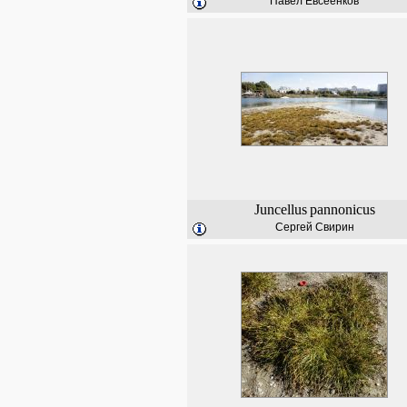
Павел Евсеенков
Juncellus
pannonicus
Сергей Свирин