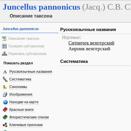
Juncellus
pannonicus
(Jacq.) C.B. C
Описание таксона
Juncellus pannonicus
Русскоязычные названия
Научные:
Описание таксона
Ситничек венгерский
Галерея субтаксонов
Аирник венгерский
Перечень субтаксонов
Систематика
Показать раздел
Русскоязычные названия
Систематика
Синонимы
Изображения
Находки на карте
Красные книги
Флористические списки
Ключевые признаки