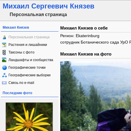
Михаил Сергеевич Князев
Персональная страница
Михаил Князев
Михаил Князев о себе
Регион: Ekaterinburg
Персональная страница
сотрудник Ботанического сада УрО Р
Растения и лишайники
Таксоны с фото
Михаил Князев на фото
Ландшафты и сообщества
Географические точки
Географические выборки
Связь по e-mail
Последние фото