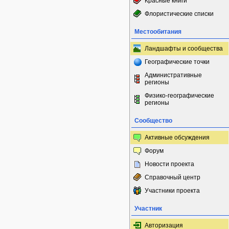
Красные книги
Флористические списки
Местообитания
Ландшафты и сообщества
Географические точки
Административные
регионы
Физико-географические
регионы
Сообщество
Активные обсуждения
Форум
Новости проекта
Справочный центр
Участники проекта
Участник
Авторизация