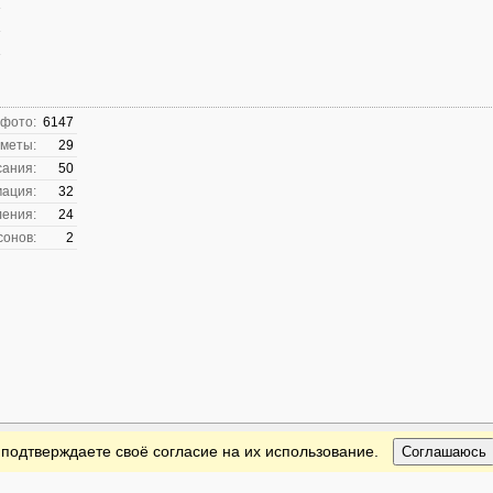
 фото:
6147
меты:
29
сания:
50
ация:
32
ления:
24
сонов:
2
 подтверждаете своё согласие на их использование.
Соглашаюсь