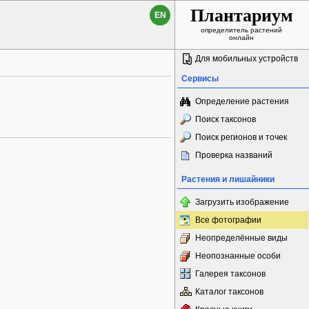
Плантариум
EN
определитель растений
онлайн
Для мобильных устройств
Сервисы
Определение растения
Поиск таксонов
Поиск регионов и точек
Проверка названий
Растения и лишайники
Загрузить изображение
Все фотографии
Неопределённые виды
Неопознанные особи
Галерея таксонов
Каталог таксонов