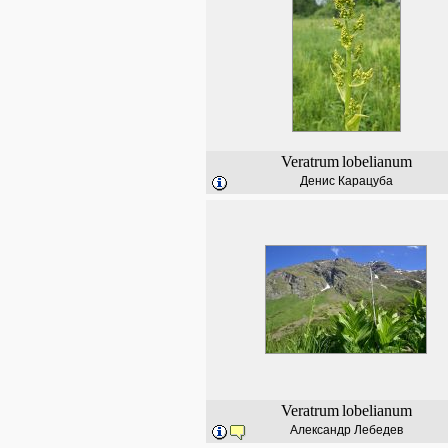
Veratrum
lobelianum
Денис Карацуба
Veratrum
lobelianum
Александр Лебедев