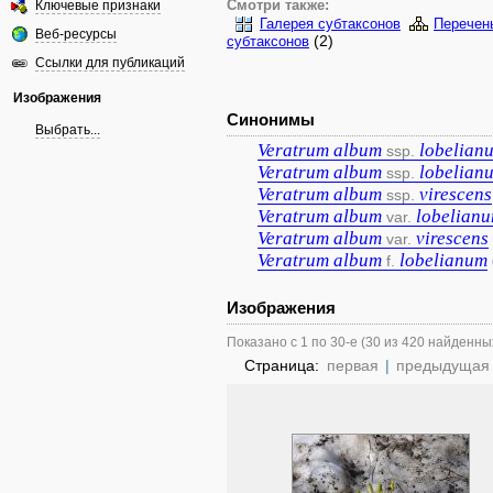
Ключевые признаки
Смотри также:
Галерея субтаксонов
Перечен
Веб-ресурсы
(2)
субтаксонов
Ссылки для публикаций
Изображения
Синонимы
Выбрать...
Veratrum
album
lobelian
ssp.
Veratrum
album
lobelian
ssp.
Veratrum
album
virescens
ssp.
Veratrum
album
lobelian
var.
Veratrum
album
virescens
var.
Veratrum
album
lobelianum
f.
Изображения
Показано с 1 по 30-е (30 из 420 найденны
Страница:
первая
|
предыдущая