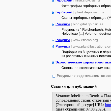
Гербарий
| krsu.sfu-kras.ru
Фотографии гербарных образ
Гербарий
| plant.depo.msu.ru
Сканы гербарных образцов (
Рисунки
| bibdigital.rjb.csic.es
Рисунок из " Reichenbach, Hein
Helveticae [...] Volumen deci
Рисунки
| www.efloras.org
Рисунки
| www.plantillustrations.or
Подборка из 3 цветных и чёр
из различных книжных источник
Экологические характеристики
Оценки по экологическим шк
Ресурсы по родительским таксон
Ссылки для публикаций
Veratrum lobelianum Bernh. // 
сопредельных стран: открытый 
[Электронный ресурс] URL:
htt
(дата обращения: 07.08.2026).