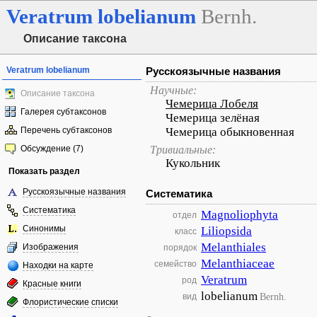
Veratrum
lobelianum
Bernh.
Описание таксона
Veratrum lobelianum
Русскоязычные названия
Научные:
Описание таксона
Чемерица Лобеля
Галерея субтаксонов
Чемерица зелёная
Перечень субтаксонов
Чемерица обыкновенная
Обсуждение (7)
Тривиальные:
Кукольник
Показать раздел
Русскоязычные названия
Систематика
Систематика
Magnoliophyta
отдел
Синонимы
Liliopsida
класс
Melanthiales
Изображения
порядок
Melanthiaceae
семейство
Находки на карте
Veratrum
род
Красные книги
lobelianum
Bernh.
вид
Флористические списки