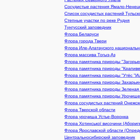
Сосудистые растения Ямало-Ненецк
Список сосудистых растений Тульск
Степные участки по реке Рудня
Тунгусский заповедник
Флора Беларуси
Флора города Твери
Флора Иле-Алатауского национально
Флора массива Тогыз-Аз
Флора памятника природы "Загорьев
Флора памятника природы "Крапивен
Флора памятника природы "Утёс "Иш
Флора памятника природы Захарьинс
Флора памятника природы Зеленая з
Флора памятника природы Урочище 
Флора сосудистых растений Онежско
Флора Тверской области
Флора урочища Устье-Воронка
Флора Хотинської височини (Абориге
Флора Ярославской области (Опреде
Центральносибирский заповедник