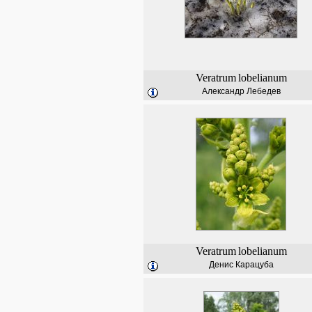
Veratrum
lobelianum
Александр Лебедев
Veratrum
lobelianum
Денис Карацуба