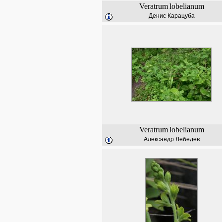
Veratrum
lobelianum
Денис Карацуба
Veratrum
lobelianum
Александр Лебедев