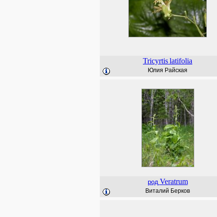
Tricyrtis
latifolia
Юлия Райская
Veratrum
род
Виталий Берков