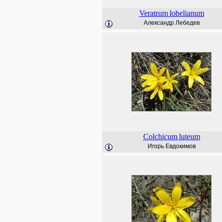
Veratrum
lobelianum
Александр Лебедев
Colchicum
luteum
Игорь Евдокимов