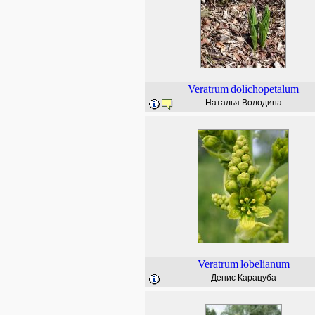
Veratrum
dolichopetalum
Наталья Володина
Veratrum
lobelianum
Денис Карацуба