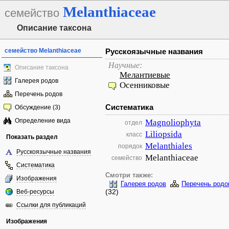
Melanthiaceae
семейство
Описание таксона
семейство Melanthiaceae
Русскоязычные названия
Научные:
Описание таксона
Мелантиевые
Галерея родов
Осенниковые
Перечень родов
Систематика
Обсуждение (3)
Определение вида
Magnoliophyta
отдел
Liliopsida
класс
Показать раздел
Melanthiales
порядок
Русскоязычные названия
Melanthiaceae
семейство
Систематика
Смотри также:
Изображения
Галерея родов
Перечень родо
(32)
Веб-ресурсы
Ссылки для публикаций
Изображения