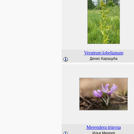
Veratrum
lobelianum
Денис Карацуба
Merendera
trigyna
Илья Михеев