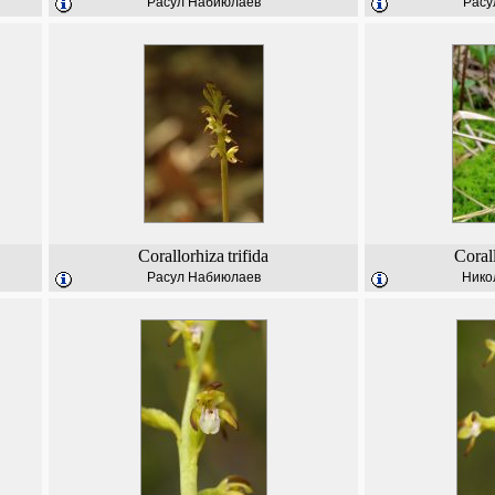
Расул Набиюлаев
Расу
Corallorhiza
trifida
Coral
Расул Набиюлаев
Нико