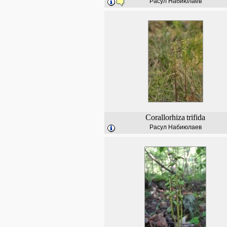
Расул Набиюлаев
Corallorhiza
trifida
Расул Набиюлаев