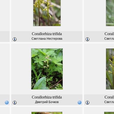
Corallorhiza
trifida
Coral
Светлана Нестерова
Светл
Corallorhiza
trifida
Coral
Дмитрий Бочков
Светл