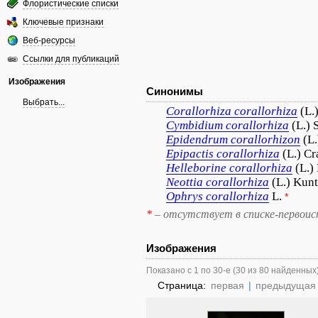
Флористические списки
Ключевые признаки
Веб-ресурсы
Ссылки для публикаций
Изображения
Синонимы
Выбрать...
Corallorhiza
corallorhiza
(L.
Cymbidium
corallorhiza
(L.) 
Epidendrum
corallorhizon
(L.
Epipactis
corallorhiza
(L.) Cr
Helleborine
corallorhiza
(L.)
Neottia
corallorhiza
(L.) Kun
Ophrys
corallorhiza
L.
*
*
– отсутствует в списке-первоис
Изображения
Показано с 1 по 30-е (30 из 80 найденных
Страница:
первая
|
предыдущая