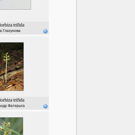
lorhiza
trifida
а Глазунова
lorhiza
trifida
андр Фатерыга