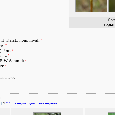
Cora
Ладьян
) H. Karst., nom. inval.
*
Sw.
*
) Poir.
*
antz
*
 F. W. Schmidt
*
tze
*
точнике.
)
|
1
2
3
|
следующая
|
последняя