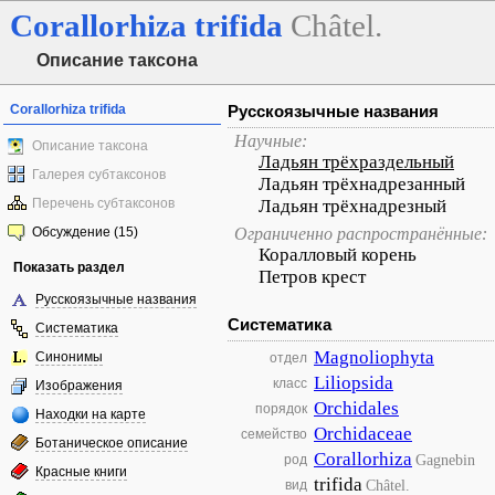
Corallorhiza
trifida
Châtel.
Описание таксона
Corallorhiza trifida
Русскоязычные названия
Научные:
Описание таксона
Ладьян трёхраздельный
Галерея субтаксонов
Ладьян трёхнадрезанный
Перечень субтаксонов
Ладьян трёхнадрезный
Обсуждение (15)
Ограниченно распространённые:
Коралловый корень
Показать раздел
Петров крест
Русскоязычные названия
Систематика
Систематика
Magnoliophyta
Синонимы
отдел
Liliopsida
класс
Изображения
Orchidales
порядок
Находки на карте
Orchidaceae
семейство
Ботаническое описание
Corallorhiza
Gagnebin
род
Красные книги
trifida
Châtel.
вид