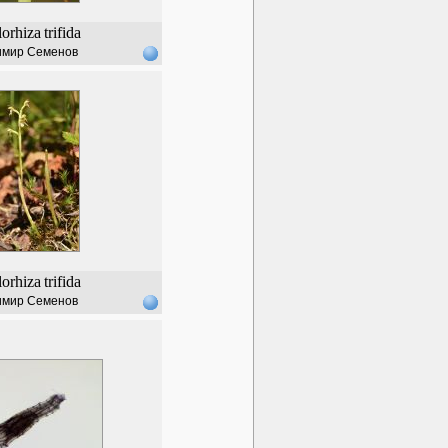
lorhiza
trifida
имир Семенов
lorhiza
trifida
имир Семенов