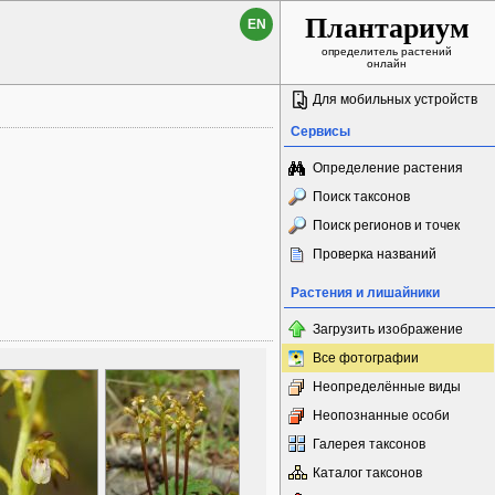
Плантариум
EN
определитель растений
онлайн
Для мобильных устройств
Сервисы
Определение растения
Поиск таксонов
Поиск регионов и точек
Проверка названий
Растения и лишайники
Загрузить изображение
Все фотографии
Неопределённые виды
Неопознанные особи
Галерея таксонов
Каталог таксонов