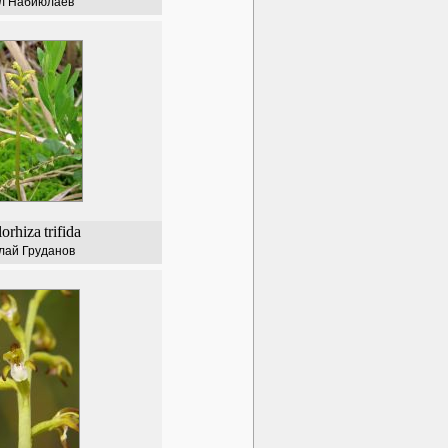
л Набиюлаев
lorhiza
trifida
лай Груданов