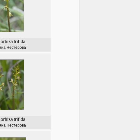
lorhiza
trifida
ана Нестерова
lorhiza
trifida
ана Нестерова