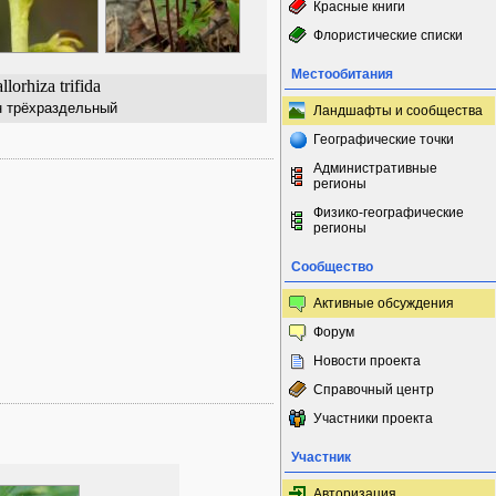
Красные книги
Флористические списки
Местообитания
llorhiza trifida
 трёхраздельный
Ландшафты и сообщества
Географические точки
Административные
регионы
Физико-географические
регионы
Сообщество
Активные обсуждения
Форум
Новости проекта
Справочный центр
Участники проекта
Участник
Авторизация