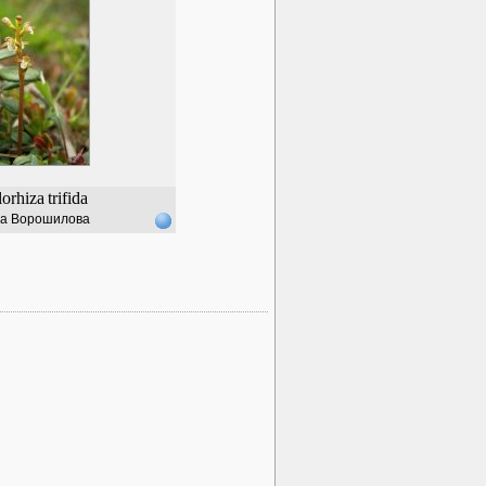
lorhiza
trifida
а Ворошилова