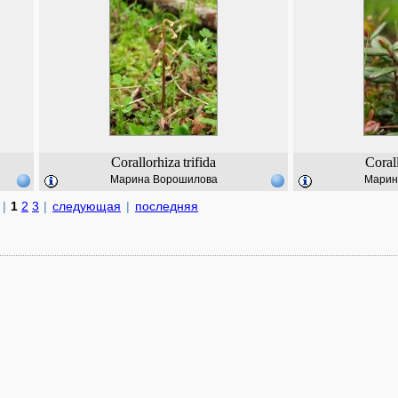
Corallorhiza
trifida
Coral
Марина Ворошилова
Марин
|
1
2
3
|
следующая
|
последняя