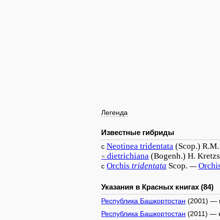
Легенда
Известные гибриды
Neotinea
tridentata
(Scop.) R.M
с
dietrichiana
(Bogenh.) H. Kretzs
×
Orchis
tridentata
Scop.
Orchi
с
—
Указания в Красных книгах (84)
Республика Башкортостан
(2001) — 
Республика Башкортостан
(2011) — 