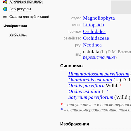
Ключевые признаки
Веб-ресурсы
Ссылки для публикаций
Magnoliophyta
отдел
Liliopsida
класс
Изображения
Orchidales
порядок
Выбрать...
Orchidaceae
семейство
Neotinea
род
ustulata
(L.) R.M. Batema
вид
первоисточнике
)
Синонимы
Himantoglossum
parviflorum
Odontorchis
ustulata
(L.) D. 
Orchis
parviflora
Willd.
*
Orchis
ustulata
L.
*
Satyrium
parviflorum
(Willd.)
*
– отсутствует в списке-первоис
*
– в списке-первоисточнике такс
Изображения