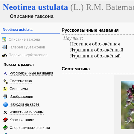
Neotinea
ustulata
(L.) R.M. Batema
Описание таксона
Neotinea ustulata
Русскоязычные названия
Научные:
Описание таксона
Неотинея обожжённая
Галерея субтаксонов
Ятрышник обожжённый
Перечень субтаксонов
Ятрышник обожжёный
Показать раздел
Систематика
Русскоязычные названия
Систематика
Синонимы
Изображения
Находки на карте
Известные гибриды
Красные книги
Флористические списки