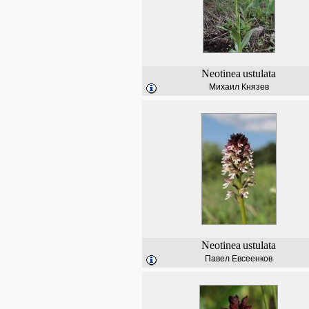
Neotinea
ustulata
Михаил Князев
Neotinea
ustulata
Павел Евсеенков