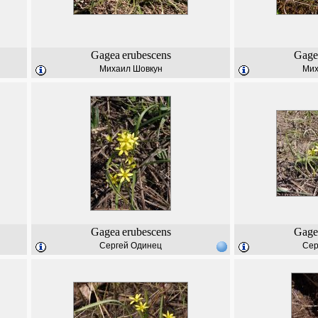
Gagea
erubescens
Gage
Михаил Шовкун
Мих
Gagea
erubescens
Gage
Сергей Одинец
Сер