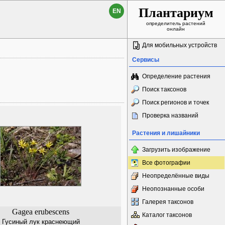
Плантариум
EN
определитель растений
онлайн
Для мобильных устройств
Сервисы
Определение растения
Поиск таксонов
Поиск регионов и точек
Проверка названий
Растения и лишайники
Загрузить изображение
Все фотографии
Неопределённые виды
Неопознанные особи
Галерея таксонов
Gagea erubescens
Каталог таксонов
Гусиный лук краснеющий