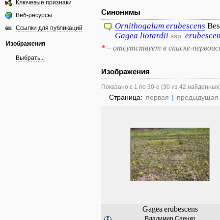
Ключевые признаки
Синонимы
Веб-ресурсы
Ornithogalum
erubescens
Bes
Ссылки для публикаций
Gagea
liotardii
erubesce
ssp.
Изображения
*
– отсутствует в списке-первоис
Выбрать...
Изображения
Показано с 1 по 30-е (30 из 42 найденных
Страница:
первая
|
предыдущая
Gagea
erubescens
Владимир Саенко