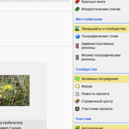
Красные книги
Флористические списки
Местообитания
Ландшафты и сообщества
Географические точки
Административные
регионы
Физико-географические
регионы
Сообщество
Активные обсуждения
Форум
Новости проекта
Справочный центр
Участники проекта
Участник
a
erubescens
имир Саенко
Авторизация