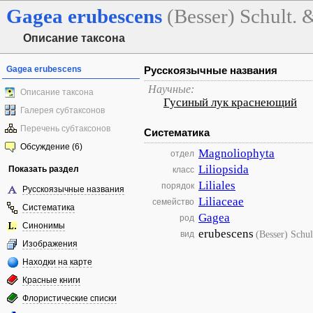
Gagea
erubescens
(Besser) Schult. &
Описание таксона
Gagea erubescens
Русскоязычные названия
Научные:
Описание таксона
Гусиный лук краснеющий
Галерея субтаксонов
Перечень субтаксонов
Систематика
Обсуждение (6)
Magnoliophyta
отдел
Liliopsida
Показать раздел
класс
Liliales
порядок
Русскоязычные названия
Liliaceae
семейство
Систематика
Gagea
род
Синонимы
erubescens
(Besser) Schul
вид
Изображения
Находки на карте
Красные книги
Флористические списки