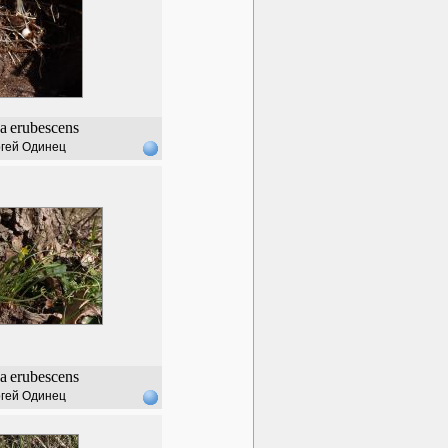
a
erubescens
гей Одинец
a
erubescens
гей Одинец