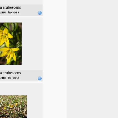
a
erubescens
лия Панкова
a
erubescens
лия Панкова