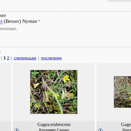
ser
ns
(Besser) Nyman
*
точнике.
)
|
1
2
|
следующая
|
последняя
Gagea
erubescens
Gage
Владимир Саенко
Влад