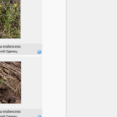
a
erubescens
гей Одинец
a
erubescens
гей Одинец