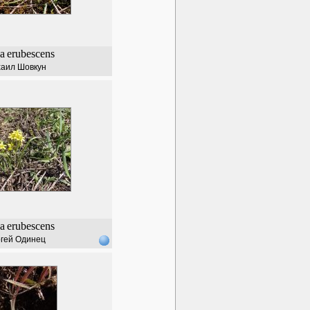
a
erubescens
аил Шовкун
a
erubescens
гей Одинец