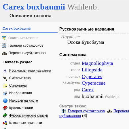
Carex
buxbaumii
Wahlenb.
Описание таксона
Carex buxbaumii
Русскоязычные названия
Научные:
Описание таксона
Осока Буксбаума
Галерея субтаксонов
Перечень субтаксонов
Систематика
Показать раздел
Magnoliophyta
отдел
Liliopsida
класс
Русскоязычные названия
Cyperales
порядок
Систематика
Cyperaceae
семейство
Синонимы
Carex
род
Изображения
buxbaumii
Wahlenb.
вид
Находки на карте
Смотри также:
Красные книги
Галерея субтаксонов
Перечен
(6)
Флористические списки
субтаксонов
Ключевые признаки