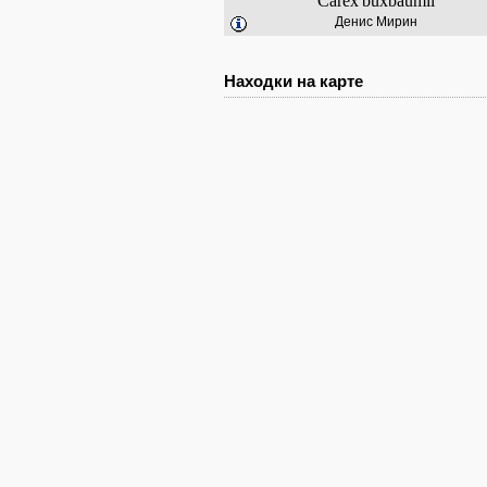
Carex
buxbaumii
Денис Мирин
Находки на карте