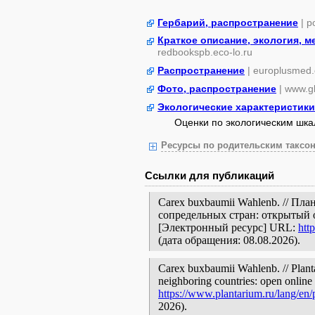
Гербарий, распространение
| 
Краткое описание, экология, 
redbookspb.eco-lo.ru
Распространение
| europlusmed.
Фото, распространение
| www.gb
Экологические характеристики
Оценки по экологическим шк
Ресурсы по родительским таксон
Ссылки для публикаций
Carex buxbaumii Wahlenb. // Пл
сопредельных стран: открытый 
[Электронный ресурс] URL:
htt
(дата обращения: 08.08.2026).
Carex buxbaumii Wahlenb. // Planta
neighboring countries: open online 
https://www.plantarium.ru/lang/en
2026).