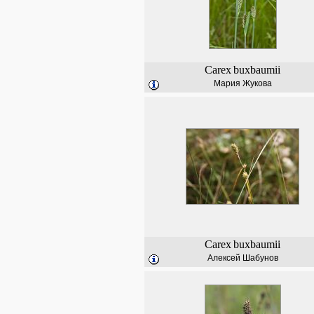
Carex
buxbaumii
Мария Жукова
Carex
buxbaumii
Алексей Шабунов