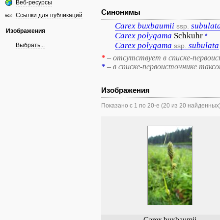
Веб-ресурсы
Синонимы
Ссылки для публикаций
Carex
buxbaumii
subulat
ssp.
Изображения
Carex
polygama
Schkuhr
*
Carex
polygama
subulata
Выбрать...
ssp.
*
– отсутствует в списке-первоис
*
– в списке-первоисточнике такс
Изображения
Показано с 1 по 20-е (20 из 20 найденных
Carex
buxbaumii