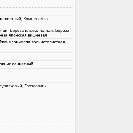
дцелистный, Камнеломка
ная, Берёза ильмолистная, Берёза
рёза японская вишнёвая
Джеймсониелла волнистолистная,
довник ланцетный
пупавковый, Гроздовник