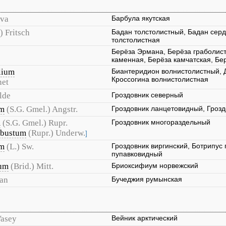
ova
Барбула якутская
) Fritsch
Бадан толстолистный, Бадан сер
толстолистная
Берёза Эрмана, Берёза граболист
каменная, Берёза камчатская, Бе
lium
Биантеридион волнистолистный, 
Кроссогина волнистолистная
net
lde
Гроздовник северный
um
(S.G. Gmel.) Angstr.
Гроздовник ланцетовидный, Гроз
m
(S.G. Gmel.) Rupr.
Гроздовник многораздельный
obustum
(Rupr.) Underw.
]
um
(L.) Sw.
Гроздовник виргинский, Ботрипус 
пупавковидный
cum
(Brid.) Mitt.
Бриоксифиум норвежский
an
Бучеджия румынская
asey
Вейник арктический