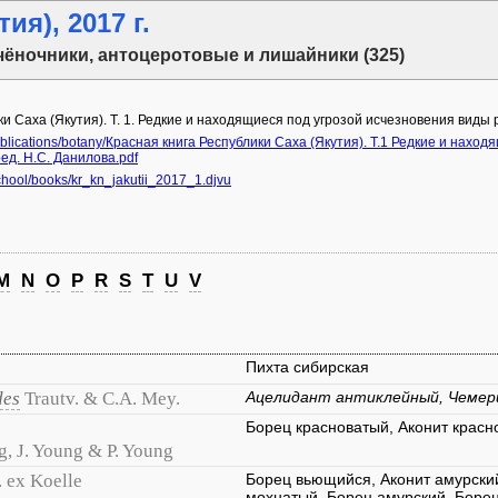
ия), 2017 г.
чёночники, антоцеротовые и лишайники (325)
и Саха (Якутия). Т. 1. Редкие и находящиеся под угрозой исчезновения виды р
ublications/botany/Красная книга Республики Саха (Якутия). Т.1 Редкие и нах
ред. Н.С. Данилова.pdf
hool/books/kr_kn_jakutii_2017_1.djvu
M
N
O
P
R
S
T
U
V
Пихта сибирская
des
Trautv. & C.A. Mey.
Ацелидант антиклейный, Чемер
Борец красноватый, Аконит красн
ng, J. Young & P. Young
. ex Koelle
Борец вьющийся, Аконит амурский
мохнатый, Борец амурский, Борец