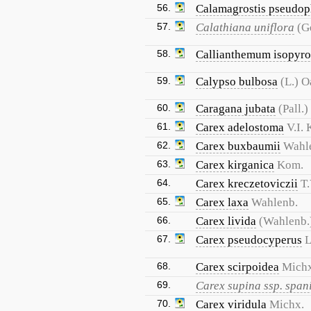
56.
Calamagrostis pseudop
57.
Calathiana uniflora
(G
58.
Callianthemum isopyro
59.
Calypso bulbosa
(L.) 
60.
Caragana jubata
(Pall.)
61.
Carex adelostoma
V.I. 
62.
Carex buxbaumii
Wahl
63.
Carex kirganica
Kom.
64.
Carex kreczetoviczii
T
65.
Carex laxa
Wahlenb.
66.
Carex livida
(Wahlenb.)
67.
Carex pseudocyperus
L
68.
Carex scirpoidea
Michx
69.
Carex supina ssp. spa
70.
Carex viridula
Michx.