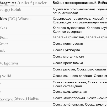
hragmites
(Haller f.) Koeler
Вейник ложнотростниковый, Вейн
eorgi) Holub
Горечавка одноцветковая, Гореч
одноцветковая
ides
(DC.) Witasek
Красивоцвет равноплодниковый, 
Красивоцветник равноплодников
Oakes
Калипсо луковичная, Калипсо клу
Калипсо северная
 Poir.
Карагана гривастая, Карагана гри
Krecz.
Осока неясноустая
enb.
Осока Буксбаума
Осока кирганикская
.V. Egorova
Осока Кречетовича
Осока рыхлая, Осока рыхловатая
 Willd.
Осока свинцово-зелёная, Осока с
.
Осока ложносытевая, Осока ложн
Осока сытевидная
.
Осока камышевидная
niocarpa
(Steud.) Hultén
Осока малоплодная, Осока немн
Осока зелёненькая, Осока зелено