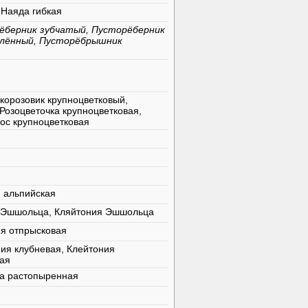
 Наяда гибкая
ёберник зубчатый, Пусторёберник
олённый, Пусторёбрышник
корозовик крупноцветковый,
Розоцветочка крупноцветковая,
ос крупноцветковая
я альпийская
 Эшшольца, Кляйтония Эшшольца
ия отпрысковая
ия клубневая, Клейтония
ная
на растопыренная