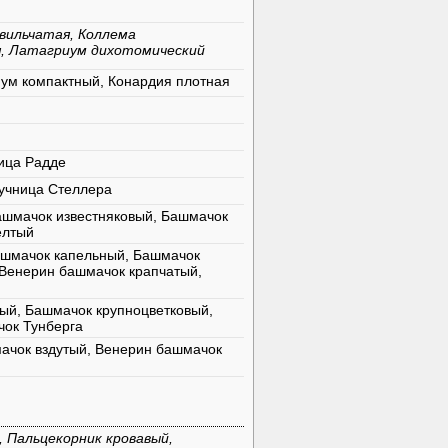
вильчатая, Коллема
я, Латагриум дихотомический
иум компактный, Конардия плотная
ица Радде
учница Стеллера
ашмачок известняковый, Башмачок
ёлтый
ашмачок капельный, Башмачок
 Венерин башмачок крапчатый,
ый, Башмачок крупноцветковый,
ок Тунберга
ачок вздутый, Венерин башмачок
 Пальцекорник кровавый,