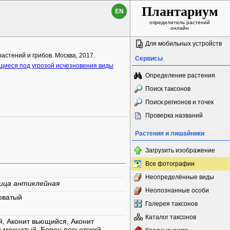
Плантариум
EN
определитель растений
онлайн
Для мобильных устройств
астений и грибов. Москва, 2017.
Сервисы
одящиеся под угрозой исчезновения виды
Определение растения
Поиск таксонов
Поиск регионов и точек
Проверка названий
Растения и лишайники
Загрузить изображение
Все фотографии
Неопределённые виды
ица антиклейная
Неопознанные особи
оватый
Галерея таксонов
Каталог таксонов
, Аконит вьющийся, Аконит
 мохнатый, Борец посьетский