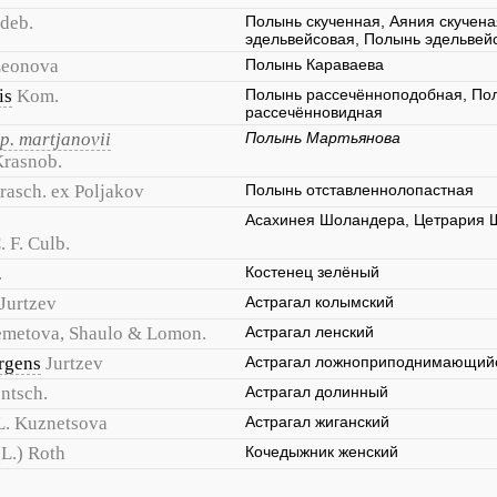
deb.
Полынь скученная, Аяния скучена
эдельвейсовая, Полынь эдельвей
eonova
Полынь Караваева
is
Kom.
Полынь рассечённоподобная, По
рассечённовидная
p. martjanovii
Полынь Мартьянова
Krasnob.
rasch. ex Poljakov
Полынь отставленнолопастная
Асахинея Шоландера, Цетрария 
. F. Culb.
.
Костенец зелёный
Jurtzev
Астрагал колымский
emetova, Shaulo & Lomon.
Астрагал ленский
rgens
Jurtzev
Астрагал ложноприподнимающий
ntsch.
Астрагал долинный
L. Kuznetsova
Астрагал жиганский
(L.) Roth
Кочедыжник женский