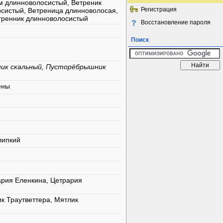
м длинноволосистый, Ветреник
Регистрация
осистый, Ветреница длинноволосая,
тренник длинноволосистый
Восстановление пароля
Поиск
ник скальный, Пусторёбрышник
ены
липкий
рия Еленкина, Цетрария
к Траутветтера, Мятлик