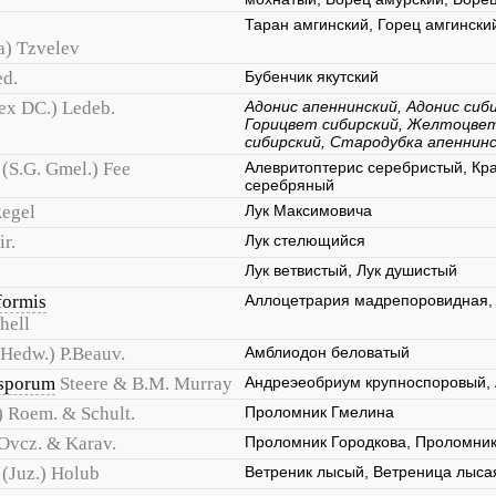
Таран амгинский, Горец амгински
a) Tzvelev
ed.
Бубенчик якутский
 ex DC.) Ledeb.
Адонис апеннинский, Адонис сиб
Горицвет сибирский, Желтоцве
сибирский, Стародубка апеннинс
(S.G. Gmel.) Fee
Алевритоптерис серебристый, Кра
серебряный
egel
Лук Максимовича
ir.
Лук стелющийся
Лук ветвистый, Лук душистый
formis
Аллоцетрария мадрепоровидная,
hell
(Hedw.) P.Beauv.
Амблиодон беловатый
sporum
Steere & B.M. Murray
Андреэеобриум крупноспоровый,
) Roem. & Schult.
Проломник Гмелина
Ovcz. & Karav.
Проломник Городкова, Проломник
(Juz.) Holub
Ветреник лысый, Ветреница лыса