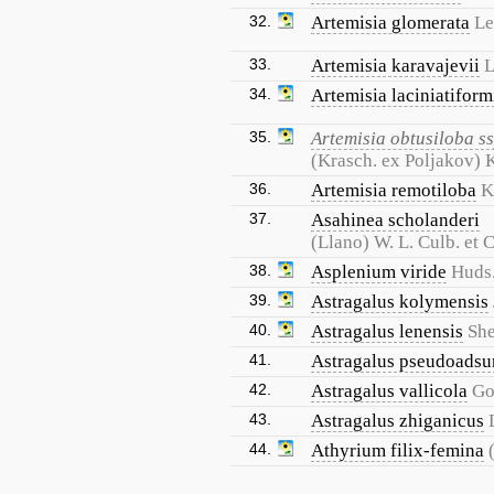
32.
Artemisia glomerata
Le
33.
Artemisia karavajevii
L
34.
Artemisia laciniatiform
35.
Artemisia obtusiloba ss
(Krasch. ex Poljakov) 
36.
Artemisia remotiloba
K
37.
Asahinea scholanderi
(Llano) W. L. Culb. et C
38.
Asplenium viride
Huds
39.
Astragalus kolymensis
40.
Astragalus lenensis
Sh
41.
Astragalus pseudoadsu
42.
Astragalus vallicola
Go
43.
Astragalus zhiganicus
44.
Athyrium filix-femina