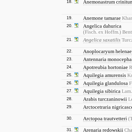
18.
Anemonastrum crinitu
19.
Anemone tamarae
Khar
20.
Angelica dahurica
(Fisch. ex Hoffm.) Bent
21.
Angelica saxatilis
Turc
22.
Anoplocaryum helenae
23.
Antennaria monocepha
24.
Apotreubia hortoniae
R
25.
Aquilegia amurensis
K
26.
Aquilegia glandulosa
F
27.
Aquilegia sibirica
Lam.
28.
Arabis turczaninowii
L
29.
Arctocetraria nigricasc
30.
Arctopoa trautvetteri
(
31.
Arenaria redowskii
Cha