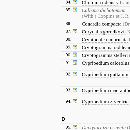
84.
Clintonia udensis
Traut
85.
Collema dichotomum
(With.) Coppins et J. 
86.
Conardia compacta
(Dr
87.
Corydalis gorodkovii
K
88.
Cryptocolea imbricata
89.
Cryptogramma raddea
90.
Cryptogramma stelleri
91.
Cypripedium calceolus
92.
Cypripedium guttatum
93.
Cypripedium macranth
94.
Cypripedium × ventri
D
95.
Dactylorhiza cruenta
(