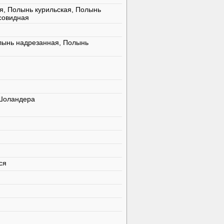
я, Полынь курильская, Полынь
совидная
лынь надрезанная, Полынь
Шоландера
ся