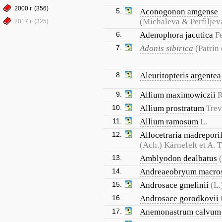
2000 г. (356)
5.
Aconogonon amgense
(Michaleva & Perfiljev
2017 г. (325)
6.
Adenophora jacutica
F
7.
Adonis sibirica
(Patrin
8.
Aleuritopteris argentea
9.
Allium maximowiczii
R
10.
Allium prostratum
Trev
11.
Allium ramosum
L.
12.
Allocetraria madrepori
(Ach.) Kärnefelt et A. T
13.
Amblyodon dealbatus
14.
Andreaeobryum macro
15.
Androsace gmelinii
(L.
16.
Androsace gorodkovii
17.
Anemonastrum calvum