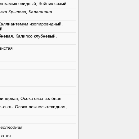
ик камышевидный, Вейник сизый
авка Крылова, Калатиана
Каллиантемум изопировидный,
ый
бневая, Калипсо клубневый,
вистая
винцовая, Осока сизо-зелёная
о-сыть, Осока ложносытевидная,
огоплодная
ватая