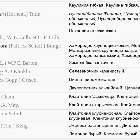
Каулиния гибкая, Каулина гибкая,
um
(Hornem.) Tutin
Пусторёберник Фишера, Пустор
обнажённый, Пусторёберник ог
обнажённый
Цетрелия аляскинская
b.) W. L. Culb. et C. F. Culb.
lora
(Pall. ex Schult.) Bunge
Хамеродос крупноцветковый, Мел
Мелкорозовник крупноцветковый, 
Хамеродос байкальский, Хамерод
(L.) W.P.C. Barton
Зимолюбка зонтичная
le
A.P. Khokhr.
Селезёночник каменистый
 ex Göpp.) Griseb.
Цинна широколистная
Двулепестник альпийский, Цирце
Cham.
Клайтония Эшшольца, Клейтония
.A. Mey.
Клайтония отпрысковая, Клейтон
. ex Schult.
Клайтония клубненосная, Клайтон
клубневая, Клейтония клубненос
(Trin.) Keng
Змеёвка растопыренная, Диплах
Ломонос бурый, Клематис бурый