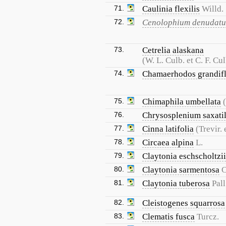
71.
Caulinia flexilis
Willd.
72.
Cenolophium denudat
73.
Cetrelia alaskana
(W. L. Culb. et C. F. Cul
74.
Chamaerhodos grandif
75.
Chimaphila umbellata
76.
Chrysosplenium saxati
77.
Cinna latifolia
(Trevir.
78.
Circaea alpina
L.
79.
Claytonia eschscholtzii
80.
Claytonia sarmentosa
C
81.
Claytonia tuberosa
Pall
82.
Cleistogenes squarrosa
83.
Clematis fusca
Turcz.