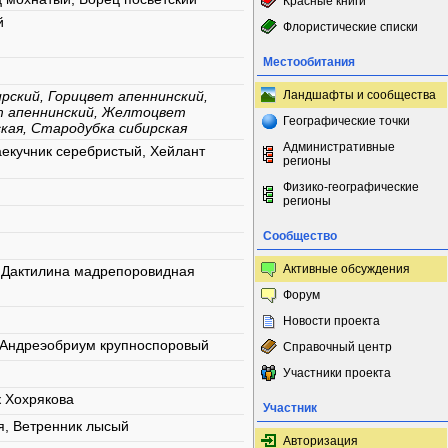
Красные книги
й
Флористические списки
Местообитания
ирский, Горицвет апеннинский,
Ландшафты и сообщества
т апеннинский, Желтоцвет
Географические точки
кая, Стародубка сибирская
Административные
екучник серебристый, Хейлант
регионы
Физико-географические
регионы
Сообщество
Активные обсуждения
 Дактилина мадрепоровидная
Форум
Новости проекта
 Андреэобриум крупноспоровый
Справочный центр
Участники проекта
 Хохрякова
Участник
я, Ветренник лысый
Авторизация