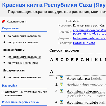
Красная книга Республики Саха (Якут
Подлежащие охране сосудистые растения, мхи, пе
Год:
2017
Красные книги
Источник:
Красная книга республик
Сортировка
ibpc.ysn.ru/downloads/p
Веб-сайт:
растений и грибов отв. 
по латинским названиям
Документ:
herba.msu.ru/shipunov/sc
по русским названиям
Редактор:
Наталья Гамова
По семействам
Список таксонов
по латинским названиям
A
B
C
D
E
F
G
H
I
K
L
по русским названиям
Иерархическая
A
по латинским названиям
1.
Abies sibirica
Ledeb.
2.
Acelidanthus anticleoi
Настройка
3.
Aconitum rubicundum
открывать контекстные ссылки
в новом окне
(Ser.) Fisch. ex C. You
4.
Aconitum volubile
Pall
Известные версии списка