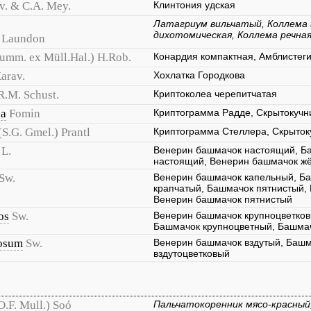
v. & C.A. Mey.
Клинтония удская
Латагриум вильчатый, Коллема 
дихотомическая, Коллема речна
R. Laundon
umm. ex Müll.Hal.) H.Rob.
Конардия компактная, Амблистег
arav.
Хохлатка Городкова
R.M. Schust.
Криптоколеа черепитчатая
na
Fomin
Криптограмма Радде, Скрытокучн
(S.G. Gmel.) Prantl
Криптограмма Стеллера, Скрыток
L.
Венерин башмачок настоящий, Б
настоящий, Венерин башмачок ж
Sw.
Венерин башмачок капельный, Б
крапчатый, Башмачок пятнистый,
Венерин башмачок пятнистый
os
Sw.
Венерин башмачок крупноцветков
Башмачок крупноцветный, Башмач
cosum
Sw.
Венерин башмачок вздутый, Башм
вздутоцветковый
O.F. Mull.) Soó
Пальчатокоренник мясо-красный,