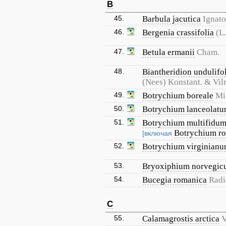
B
45.
Barbula jacutica
Ignat
46.
Bergenia crassifolia
(L.
47.
Betula ermanii
Cham.
48.
Biantheridion undulifo
(Nees) Konstant. & Vil
49.
Botrychium boreale
Mi
50.
Botrychium lanceolat
51.
Botrychium multifidu
Botrychium r
[включая
52.
Botrychium virginian
53.
Bryoxiphium norvegi
54.
Bucegia romanica
Radi
C
55.
Calamagrostis arctica
V