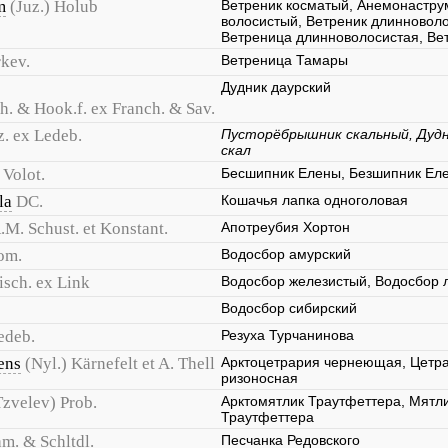
m
(Juz.) Holub
Ветреник косматый, Анемонастру
волосистый, Ветреник длинновол
Ветреница длинноволосистая, Ве
kev.
Ветреница Тамары
Дудник даурский
h. & Hook.f. ex Franch. & Sav.
z. ex Ledeb.
Пусторёбрышник скальный, Дуд
скал
Volot.
Бесшипник Елены, Безшипник Ел
la
DC.
Кошачья лапка одноголовая
.M. Schust. et Konstant.
Апотреубия Хортон
om.
Водосбор амурский
isch. ex Link
Водосбор железистый, Водосбор 
Водосбор сибирский
edeb.
Резуха Турчанинова
ens
(Nyl.) Kärnefelt et A. Thell
Арктоцетрария чернеющая, Цетра
ризоносная
Tzvelev) Prob.
Арктомятлик Траутфеттера, Мятли
Траутфеттера
m. & Schltdl.
Песчанка Редовского