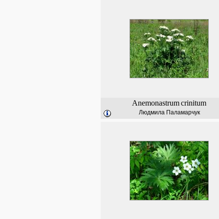
Anemonastrum
crinitum
Людмила Паламарчук