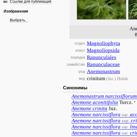
Ссылки для публикаций
Изображения
Выбрать...
Ane
В
Magnoliophyta
отдел
Magnoliopsida
класс
Ranunculales
порядок
Ranunculaceae
семейство
Anemonastrum
род
crinitum
(Juz.) Holub
вид
Синонимы
Anemonastrum
narcissiflorum
Anemone
aconitifolia
Turcz.
*
Anemone
crinita
Juz.
Anemone
narcissiflora
aco
var.
Anemone
narcissiflora
cr
ssp.
Anemone
narcissiflora
lin
var.
Anemone
narcissiflora
cri
var.