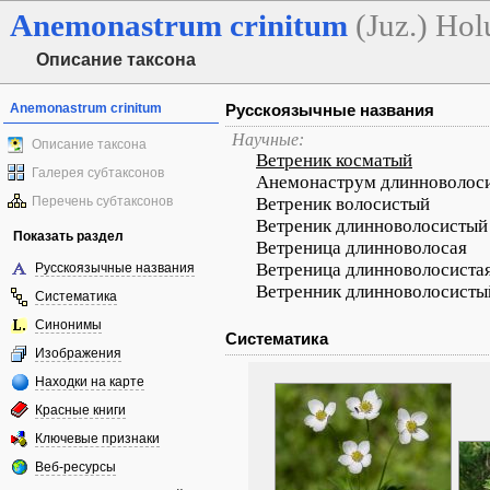
Anemonastrum
crinitum
(Juz.) Hol
Описание таксона
Anemonastrum crinitum
Русскоязычные названия
Научные:
Описание таксона
Ветреник косматый
Галерея субтаксонов
Анемонаструм длинноволос
Перечень субтаксонов
Ветреник волосистый
Ветреник длинноволосистый
Показать раздел
Ветреница длинноволосая
Ветреница длинноволосиста
Русскоязычные названия
Ветренник длинноволосисты
Систематика
Синонимы
Систематика
Изображения
Находки на карте
Красные книги
Ключевые признаки
Веб-ресурсы