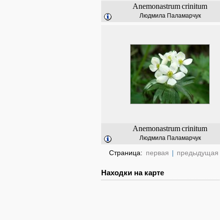
Anemonastrum
crinitum
Людмила Паламарчук
Anemonastrum
crinitum
Людмила Паламарчук
Страница:
первая
|
предыдущая
Находки на карте