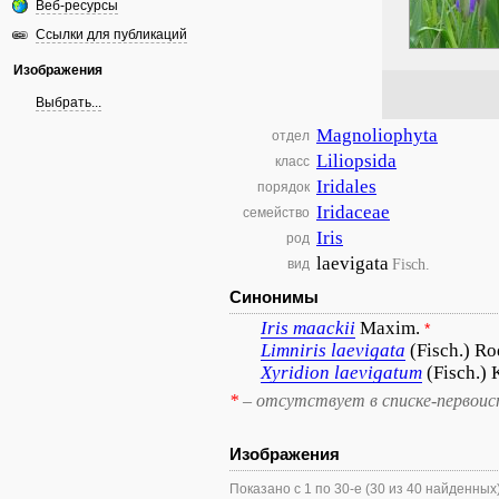
Веб-ресурсы
Ссылки для публикаций
Изображения
Выбрать...
Magnoliophyta
отдел
Liliopsida
класс
Iridales
порядок
Iridaceae
семейство
Iris
род
laevigata
Fisch.
вид
Синонимы
Iris
maackii
Maxim.
*
Limniris
laevigata
(Fisch.) Ro
Xyridion
laevigatum
(Fisch.) 
*
– отсутствует в списке-первоис
Изображения
Показано с 1 по 30-е (30 из 40 найденных