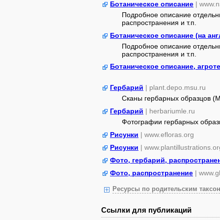
Ботаническое описание
| www.n
Подробное описание отдельны
распространения и т.п.
Ботаническое описание (на англ
Подробное описание отдельны
распространения и т.п.
Ботаническое описание, агрот
Гербарий
| plant.depo.msu.ru
Сканы гербарных образцов (
Гербарий
| herbariumle.ru
Фотографии гербарных образ
Рисунки
| www.efloras.org
Рисунки
| www.plantillustrations.or
Фото, гербарий, распростране
Фото, распространение
| www.gb
Ресурсы по родительским таксон
Ссылки для публикаций