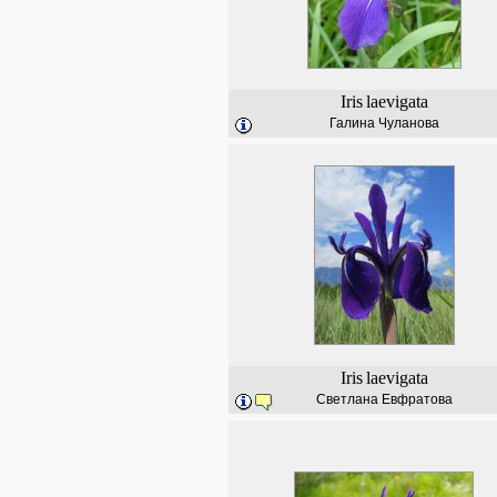
Iris
laevigata
Галина Чуланова
Iris
laevigata
Светлана Евфратова