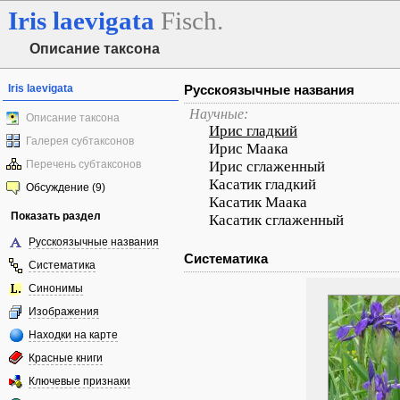
Iris
laevigata
Fisch.
Описание таксона
Iris laevigata
Русскоязычные названия
Научные:
Описание таксона
Ирис гладкий
Галерея субтаксонов
Ирис Маака
Перечень субтаксонов
Ирис сглаженный
Касатик гладкий
Обсуждение (9)
Касатик Маака
Показать раздел
Касатик сглаженный
Русскоязычные названия
Систематика
Систематика
Синонимы
Изображения
Находки на карте
Красные книги
Ключевые признаки