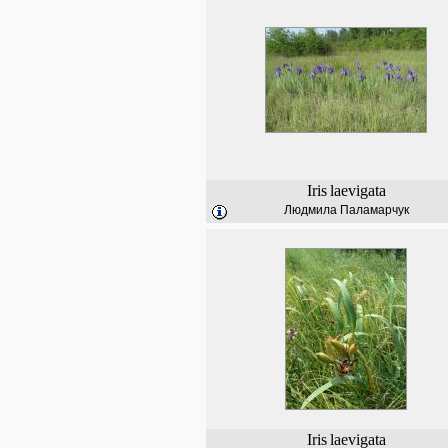
Iris
laevigata
Людмила Паламарчук
Iris
laevigata