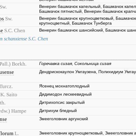
Sw.
Венерин башмачок капельный, Башмачок капел
Башмачок пятнистый, Венерин башмачок крапч
os
Sw.
Венерин башмачок крупноцветковый, Башмачок
крупноцветный, Башмачок Тунберга
se
S.C. Chen
Венерин башмачок шансийский, Башмачок шан
m schanxiense S.C. Chen
Pall.) Borkh.
Горечавка сизая, Сокольница сизая
usense
Дендрискокаулон Умгаузена, Полихидиум Умга
Turcz.
Ясенец мохнатоплодный
K. Saito
Дидимодон лескеевидный
th.
Дитрихопсис закрытый
edw.) Hampe
Дитрихум бледный
nse
Змееголовник аргунский
florum
L.
Змееголовник крупноцветковый, Змееголовник 