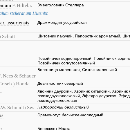
ianum
F. Hiltebr.
Змееголовник Стеллера
lum stelleranum Hiltenbr.
r. ussuriensis
Драммондия уссурийская
) Schott
Щитовник пахучий, Папоротник ароматный, Щи
Повойничек водноперечный, Повойничек водяно
Повойничек согнутосемянный
Болотница маленькая, Ситняг маленький
f, Nees & Schauer
Griseb.) Honda
Девятиостник северный
.
Хвойник даурский, Хвойник китайский, Хвойник
ложнодвухколосковый, Эфедра даурская, Эфед
ложнодвуколосковая
.W. Schmidt) Sw.
Надбородник безлистный
us
Эремонотус бесчисленноплодный
r.
Бересклет Маака