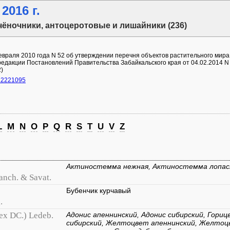
2016 г.
чёночники, антоцеротовые и лишайники (236)
враля 2010 года N 52 об утверждении перечня объектов растительного мира,
редакции Постановлений Правительства Забайкальского края от 04.02.2014 N 2
2)
922221095
L
M
N
O
P
Q
R
S
T
U
V
Z
Актиностемма нежная, Актиностемма лопас
anch. & Savat.
Бубенчик курчавый
.
 ex DC.) Ledeb.
Адонис апеннинский, Адонис сибирский, Гори
сибирский, Желтоцвет апеннинский, Желтоц