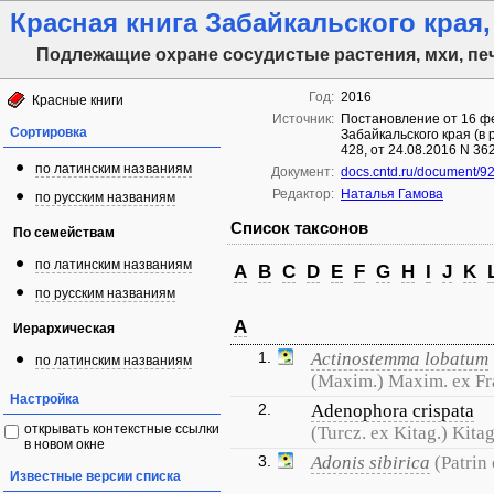
Красная книга Забайкальского края, 
Подлежащие охране сосудистые растения, мхи, пе
Год:
2016
Красные книги
Источник:
Постановление от 16 фе
Сортировка
Забайкальского края (в 
428, от 24.08.2016 N 36
по латинским названиям
Документ:
docs.cntd.ru/document/
Редактор:
Наталья Гамова
по русским названиям
Список таксонов
По семействам
по латинским названиям
A
B
C
D
E
F
G
H
I
J
K
по русским названиям
A
Иерархическая
1.
Actinostemma lobatum
по латинским названиям
(Maxim.) Maxim. ex Fr
Настройка
2.
Adenophora crispata
открывать контекстные ссылки
(Turcz. ex Kitag.) Kitag
в новом окне
3.
Adonis sibirica
(Patrin
Известные версии списка