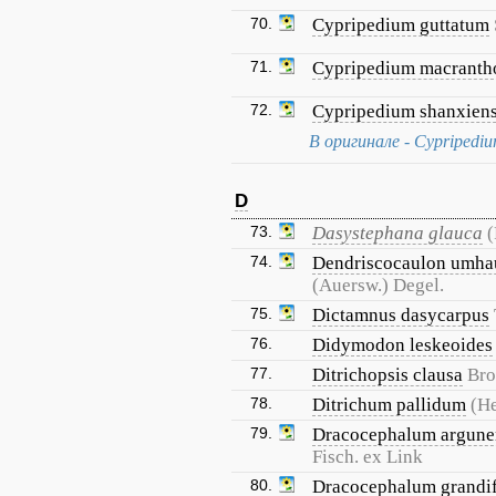
70.
Cypripedium guttatum
71.
Cypripedium macranth
72.
Cypripedium shanxien
В оригинале - Cypripediu
D
73.
Dasystephana glauca
(
74.
Dendriscocaulon umha
(Auersw.) Degel.
75.
Dictamnus dasycarpus
76.
Didymodon leskeoides
77.
Ditrichopsis clausa
Bro
78.
Ditrichum pallidum
(H
79.
Dracocephalum argune
Fisch. ex Link
80.
Dracocephalum grandi