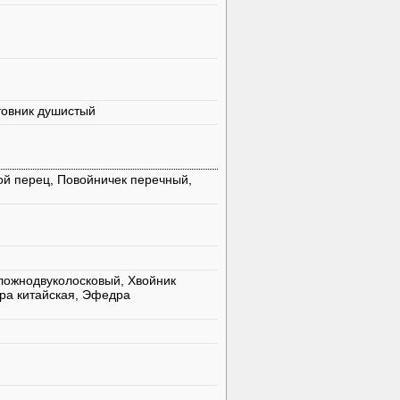
товник душистый
й перец, Повойничек перечный,
 ложнодвуколосковый, Хвойник
ра китайская, Эфедра