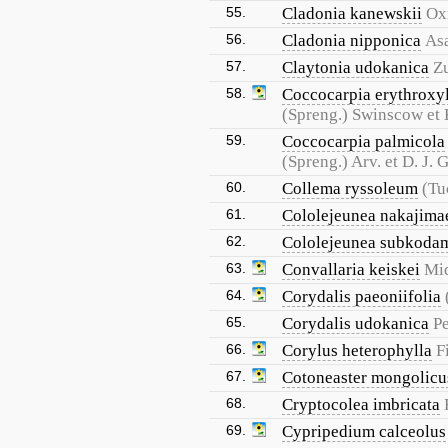
55.
Cladonia kanewskii
Ox
56.
Cladonia nipponica
As
57.
Claytonia udokanica
Z
58.
Coccocarpia erythroxyl
(Spreng.) Swinscow et
59.
Coccocarpia palmicola
(Spreng.) Arv. et D. J.
60.
Collema ryssoleum
(Tu
61.
Cololejeunea nakajima
62.
Cololejeunea subkoda
63.
Convallaria keiskei
Mi
64.
Corydalis paeoniifolia
65.
Corydalis udokanica
P
66.
Corylus heterophylla
F
67.
Cotoneaster mongolicu
68.
Cryptocolea imbricata
69.
Cypripedium calceolus