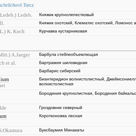
chelichovii Turcz.
(Ledeb.) Ledeb.
Княжик крупнолепестковый
ll.
Княжик охотский, Клематис охотский, Ломонос 
(L.) K. Koch
Курчавка кустарниковая
Mitt.) A.Jaeger
Барбула стеблеобъемлющая
h et al.
Бартрамия шиловидная
Барбарис сибирский
lium
Биантеридион волнистолистный, Джеймсониелл
волнистолистная
net
Бородиния крупнолистная, Бородиния байкальс
lde
Гроздовник северный
cum
Коротконожка лесная
S.Okamura
Буксбаумия Минакаты