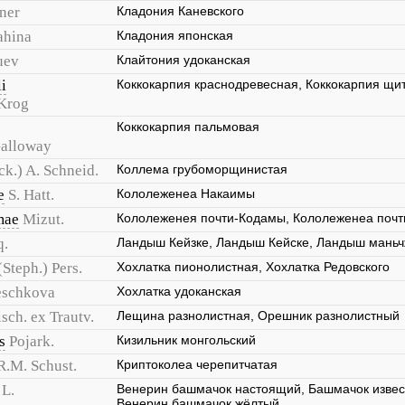
ner
Кладония Каневского
ahina
Кладония японская
uev
Клайтония удоканская
i
Коккокарпия краснодревесная, Коккокарпия щи
 Krog
Коккокарпия пальмовая
 Galloway
ck.) A. Schneid.
Коллема грубоморщинистая
e
S. Hatt.
Кололеженеа Накаимы
mae
Mizut.
Кололеженея почти-Кодамы, Кололеженеа поч
q.
Ландыш Кейзке, Ландыш Кейске, Ландыш маньч
(Steph.) Pers.
Хохлатка пионолистная, Хохлатка Редовского
eschkova
Хохлатка удоканская
isch. ex Trautv.
Лещина разнолистная, Орешник разнолистный
s
Pojark.
Кизильник монгольский
R.M. Schust.
Криптоколеа черепитчатая
L.
Венерин башмачок настоящий, Башмачок извес
Венерин башмачок жёлтый