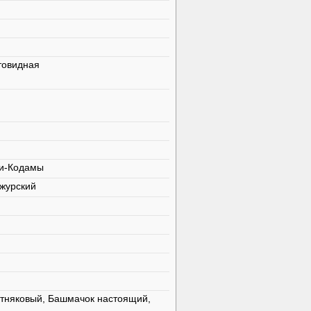
товидная
ти-Кодамы
журский
тняковый, Башмачок настоящий,