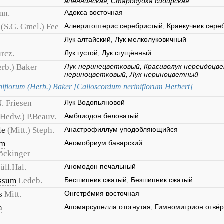
апеннинская, Стародубка сибирская
mn.
Адокса восточная
(S.G. Gmel.) Fee
Алевритоптерис серебристый, Краекучник сере
Лук алтайский, Лук мелколуковичный
rcz.
Лук густой, Лук сгущённый
erb.) Baker
Лук неринецветковый, Красиволук нереидоцв
нериноцветковый, Лук нериноцветный
niflorum (Herb.) Baker [Calloscordum neriniflorum Herbert]
. Friesen
Лук Водопьяновой
(Hedw.) P.Beauv.
Амблиодон беловатый
le
(Mitt.) Steph.
Анастрофиллум уподобляющийся
um
Аномобриум баварский
öckinger
üll.Hal.
Аномодон печальный
ssum
Ledeb.
Бесшипник сжатый, Безшипник сжатый
s
Mitt.
Онгстрёмия восточная
a
Апомарсупелла отогнутая, Гимномитрион отвё