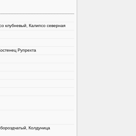
со клубневый, Калипсо северная
Костенец Рупрехта
хбороздчатый, Колдуница