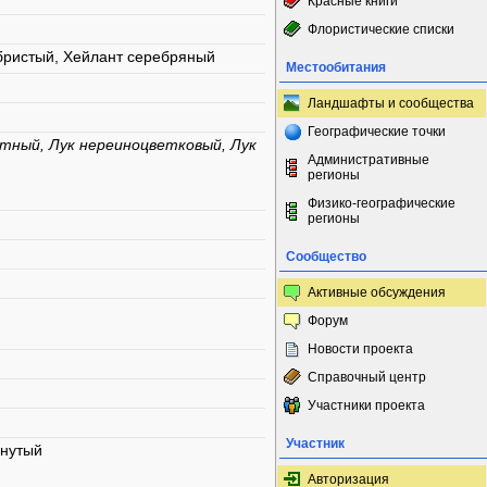
Красные книги
Флористические списки
бристый, Хейлант серебряный
Местообитания
Ландшафты и сообщества
Географические точки
етный, Лук нереиноцветковый, Лук
Административные
регионы
Физико-географические
регионы
Сообщество
Активные обсуждения
Форум
Новости проекта
Справочный центр
Участники проекта
Участник
рнутый
Авторизация