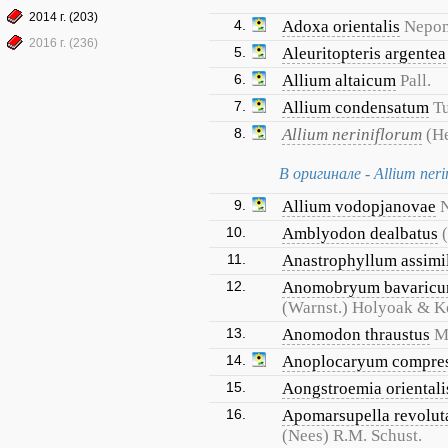
2014 г. (203)
4.
Adoxa orientalis
Nepo
2016 г. (236)
5.
Aleuritopteris argentea
6.
Allium altaicum
Pall.
7.
Allium condensatum
Tu
8.
Allium neriniflorum
(H
В оригинале - Allium neri
9.
Allium vodopjanovae
N
10.
Amblyodon dealbatus
11.
Anastrophyllum assimi
12.
Anomobryum bavaric
(Warnst.) Holyoak & K
13.
Anomodon thraustus
M
14.
Anoplocaryum compre
15.
Aongstroemia orientali
16.
Apomarsupella revolut
(Nees) R.M. Schust.