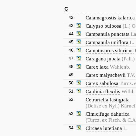
C
42.
Calamagrostis kalarica
43.
Calypso bulbosa
(L.) 
44.
Campanula punctata
L
45.
Campanula uniflora
L.
46.
Camptosorus sibiricus
47.
Caragana jubata
(Pall.)
48.
Carex laxa
Wahlenb.
49.
Carex malyschevii
T.V
50.
Carex sabulosa
Turcz. 
51.
Caulinia flexilis
Willd.
52.
Cetrariella fastigiata
(Delise ex Nyl.) Kärnefe
53.
Cimicifuga dahurica
(Turcz. ex Fisch. & C.
54.
Circaea lutetiana
L.