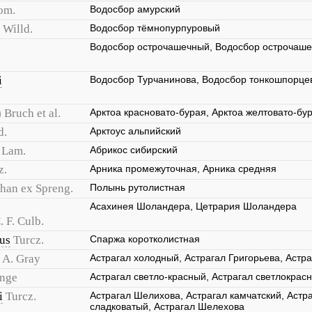
om.
Водосбор амурский
Willd.
Водосбор тёмнопурпуровый
Водосбор острочашечный, Водосбор острочаш
i
Водосбор Турчанинова, Водосбор тонкошпорце
 Bruch et al.
Арктоа красновато-бурая, Арктоа желтовато-бу
d.
Арктоус альпийский
) Lam.
Абрикос сибирский
z.
Арника промежуточная, Арника средняя
han ex Spreng.
Полынь рутолистная
Асахинея Шоландера, Цетрария Шоландера
. F. Culb.
us
Turcz.
Спаржа коротколистная
) A. Gray
Астрагал холодный, Астрагал Григорьева, Астра
nge
Астрагал светло-красный, Астрагал светлокрас
i
Turcz.
Астрагал Шелихова, Астрагал камчатский, Астр
сладковатый, Астрагал Шелехова