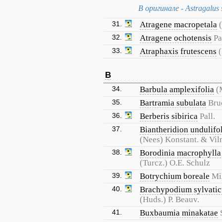
В оригинале - Astragalus s
31.
Atragene macropetala
32.
Atragene ochotensis
Pa
33.
Atraphaxis frutescens
B
34.
Barbula amplexifolia
(
35.
Bartramia subulata
Bruc
36.
Berberis sibirica
Pall.
37.
Biantheridion undulifo
(Nees) Konstant. & Vil
38.
Borodinia macrophylla
(Turcz.) O.E. Schulz
39.
Botrychium boreale
Mi
40.
Brachypodium sylvati
(Huds.) P. Beauv.
41.
Buxbaumia minakatae