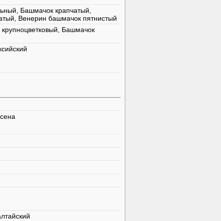
ьный, Башмачок крапчатый,
атый, Венерин башмачок пятнистый
 крупноцветковый, Башмачок
ксийский
усена
алтайский