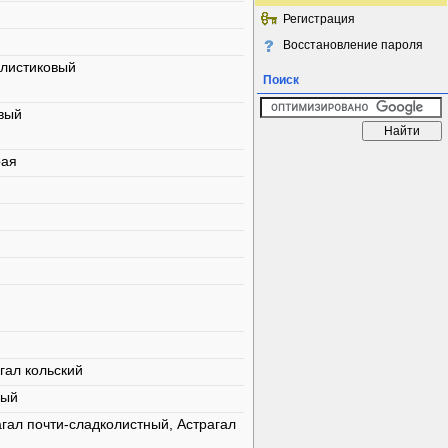
Регистрация
Восстановление пароля
елистиковый
Поиск
вый
рая
гал кольский
ный
агал почти-сладколистный, Астрагал