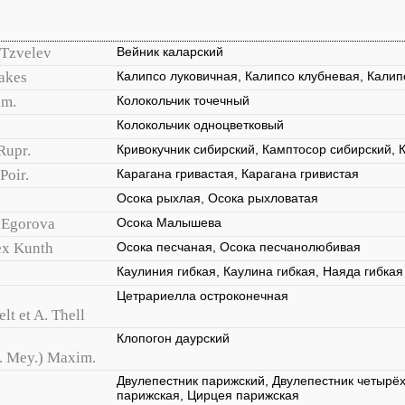
Tzvelev
Вейник каларский
Oakes
Калипсо луковичная, Калипсо клубневая, Калип
am.
Колокольчик точечный
Колокольчик одноцветковый
Rupr.
Кривокучник сибирский, Камптосор сибирский, 
 Poir.
Карагана гривастая, Карагана гривистая
Осока рыхлая, Осока рыхловатая
. Egorova
Осока Малышева
ex Kunth
Осока песчаная, Осока песчанолюбивая
Каулиния гибкая, Каулина гибкая, Наяда гибкая
Цетрариелла остроконечная
lt et A. Thell
Клопогон даурский
A. Mey.) Maxim.
Двулепестник парижский, Двулепестник четырё
парижская, Цирцея парижская