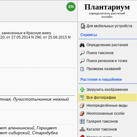
Плантариум
EN
определитель растений
онлайн
Для мобильных устройств
 занесенных в Красную книгу
Сервисы
0, от 27.05.2014 N 290, от 25.08.2015 N
Определение растения
Поиск таксонов
Поиск регионов и точек
Проверка названий
Растения и лишайники
Загрузить изображение
Все фотографии
тная, Лучистотычинник нежный
Неопределённые виды
Неопознанные особи
Галерея таксонов
цвет апеннинский, Горицвет
Каталог таксонов
вет сибирский, Стародубка