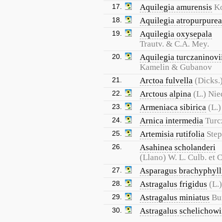
17.
Aquilegia amurensis
K
18.
Aquilegia atropurpurea
19.
Aquilegia oxysepala
Trautv. & C.A. Mey.
20.
Aquilegia turczaninovi
Kamelin & Gubanov
21.
Arctoa fulvella
(Dicks.)
22.
Arctous alpina
(L.) Nie
23.
Armeniaca sibirica
(L.
24.
Arnica intermedia
Turc
25.
Artemisia rutifolia
Step
26.
Asahinea scholanderi
(Llano) W. L. Culb. et C
27.
Asparagus brachyphyll
28.
Astragalus frigidus
(L.
29.
Astragalus miniatus
Bu
30.
Astragalus schelichowi