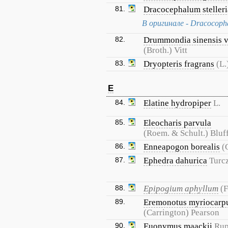
81.
Dracocephalum steller
В оригинале - Dracocopha
82.
Drummondia sinensis va
(Broth.) Vitt
83.
Dryopteris fragrans
(L.
E
84.
Elatine hydropiper
L.
85.
Eleocharis parvula
(Roem. & Schult.) Bluf
86.
Enneapogon borealis
(
87.
Ephedra dahurica
Turcz
88.
Epipogium aphyllum
(F
89.
Eremonotus myriocarp
(Carrington) Pearson
90.
Euonymus maackii
Rup