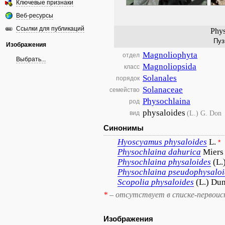
Ключевые признаки
Веб-ресурсы
Ссылки для публикаций
Phys
Пуз
Изображения
Magnoliophyta
отдел
Выбрать...
Magnoliopsida
класс
Solanales
порядок
Solanaceae
семейство
Physochlaina
род
physaloides
(L.) G. Don
вид
Синонимы
Hyoscyamus
physaloides
L.
*
Physochlaina
dahurica
Miers
Physochlaina
physaloides
(L.
Physochlaina
pseudophysaloi
Scopolia
physaloides
(L.) Du
*
– отсутствует в списке-первоис
Изображения