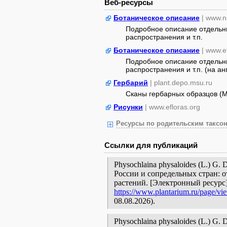
Веб-ресурсы
Ботаническое описание
| www.n
Подробное описание отдельны
распространения и т.п.
Ботаническое описание
| www.e
Подробное описание отдельны
распространения и т.п. (на ан
Гербарий
| plant.depo.msu.ru
Сканы гербарных образцов (
Рисунки
| www.efloras.org
Ресурсы по родительским таксон
Ссылки для публикаций
Physochlaina physaloides (L.) G
России и сопредельных стран: 
растений. [Электронный ресурс
https://www.plantarium.ru/page/vi
08.08.2026).
Physochlaina physaloides (L.) G. D