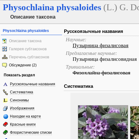
Physochlaina
physaloides
(L.) G. D
Описание таксона
Physochlaina physaloides
Русскоязычные названия
Научные:
Описание таксона
Пузырница физалисовая
Галерея субтаксонов
Предлагаемые научные:
Перечень субтаксонов
Пузырница физалисовидная
Обсуждение (2)
Тривиальные:
Физохлайна физалисовая
Показать раздел
Русскоязычные названия
Систематика
Систематика
Синонимы
Изображения
Находки на карте
Красные книги
Флористические списки