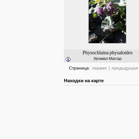
Physochlaina
physaloides
Ургамал Магсар
Страница:
первая
|
предыдущая
Находки на карте