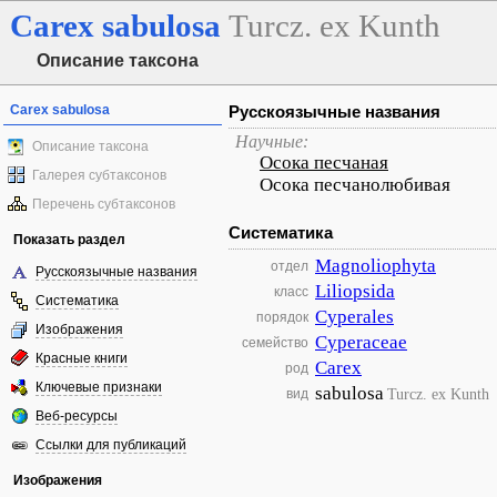
Carex
sabulosa
Turcz. ex Kunth
Описание таксона
Carex sabulosa
Русскоязычные названия
Научные:
Описание таксона
Осока песчаная
Галерея субтаксонов
Осока песчанолюбивая
Перечень субтаксонов
Систематика
Показать раздел
Magnoliophyta
отдел
Русскоязычные названия
Liliopsida
класс
Систематика
Cyperales
порядок
Изображения
Cyperaceae
семейство
Красные книги
Carex
род
Ключевые признаки
sabulosa
Turcz. ex Kunth
вид
Веб-ресурсы
Ссылки для публикаций
Изображения