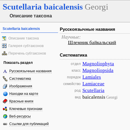
Scutellaria
baicalensis
Georgi
Описание таксона
Scutellaria baicalensis
Русскоязычные названия
Научные:
Описание таксона
Шлемник байкальский
Галерея субтаксонов
Перечень субтаксонов
Систематика
Показать раздел
Magnoliophyta
отдел
Magnoliopsida
класс
Русскоязычные названия
Lamiales
порядок
Систематика
Lamiaceae
семейство
Изображения
Scutellaria
род
Находки на карте
baicalensis
Georgi
вид
Красные книги
Ключевые признаки
Веб-ресурсы
Ссылки для публикаций