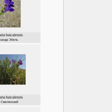
aria
baicalensis
сандр Эбель
aria
baicalensis
 Смелянский