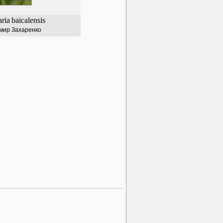
aria
baicalensis
мир Захаренко