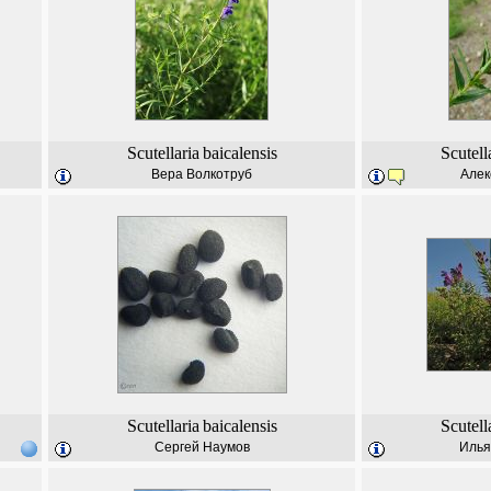
Scutellaria
baicalensis
Scutell
Вера Волкотруб
Алек
Scutellaria
baicalensis
Scutell
Сергей Наумов
Илья