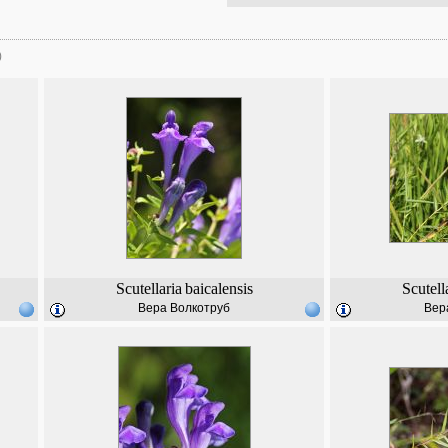
)
Scutellaria
baicalensis
Scutell
Вера Волкотруб
Вер