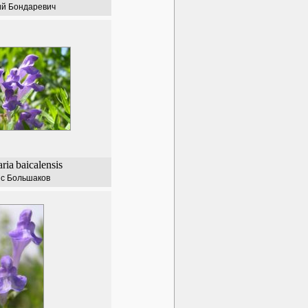
ий Бондаревич
aria
baicalensis
с Большаков