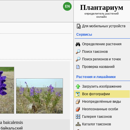
Плантариум
EN
определитель растений
онлайн
Для мобильных устройств
Сервисы
Определение растения
Поиск таксонов
Поиск регионов и точек
Проверка названий
Растения и лишайники
Загрузить изображение
Все фотографии
Неопределённые виды
Неопознанные особи
Галерея таксонов
ia baicalensis
Каталог таксонов
байкальский