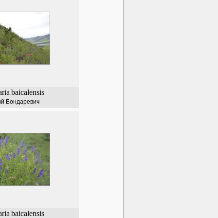
aria
baicalensis
ий Бондаревич
aria
baicalensis