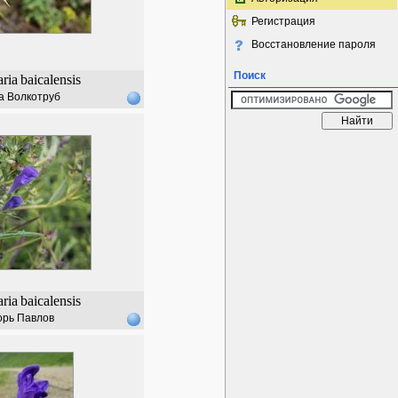
Регистрация
Восстановление пароля
Поиск
aria
baicalensis
а Волкотруб
aria
baicalensis
орь Павлов