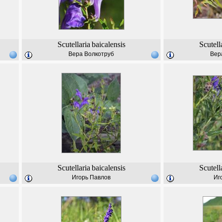
Scutellaria
baicalensis
Scutell
Вера Волкотруб
Вер
Scutellaria
baicalensis
Scutell
Игорь Павлов
Иг