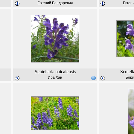
Евгений Бондаревич
Евген
Scutellaria
baicalensis
Scutell
Ира Хан
Бори