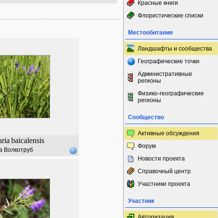
Красные книги
Флористические списки
Местообитания
Ландшафты и сообщества
Географические точки
Административные
регионы
Физико-географические
регионы
Сообщество
Активные обсуждения
aria
baicalensis
Форум
а Волкотруб
Новости проекта
Справочный центр
Участники проекта
Участник
Авторизация